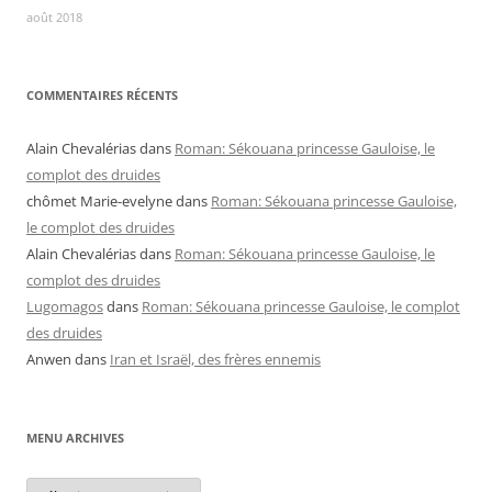
août 2018
COMMENTAIRES RÉCENTS
Alain Chevalérias
dans
Roman: Sékouana princesse Gauloise, le
complot des druides
chômet Marie-evelyne
dans
Roman: Sékouana princesse Gauloise,
le complot des druides
Alain Chevalérias
dans
Roman: Sékouana princesse Gauloise, le
complot des druides
Lugomagos
dans
Roman: Sékouana princesse Gauloise, le complot
des druides
Anwen
dans
Iran et Israël, des frères ennemis
MENU ARCHIVES
Menu