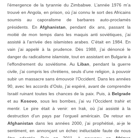
l’émergence de la tyrannie du Zimbabwe. L’année 1976 m’a
trouvé en Angola, en prison, où j’ai connu le sort des Africains
soumis au caporalisme de barbares auto-proclamés
présidents. En
Afghanistan
, pendant dix ans, passant la
moitié de mon temps dans les maquis anti soviétiques, j’ai
assisté à l’arrivée des islamistes arabes. C’était en 1984. En
vain j’ai appelé à la prudence. Dès 1988, j’ai dénoncé le
danger du radicalisme islamiste, tout en assistant en Bulgarie à
l’effondrement du soviétisme. Au
Liban
, pendant la guerre
civile, j’ai compris les chrétiens, seuls d’une religion, à pouvoir
subir un massacre sans émouvoir l’Occident. Dans les années
90, avec les accords d’Oslo, j’ai espéré, avant de comprendre
Israël ruinant toutes les chances de la paix. Puis, à
Belgrade
et au
Kosovo
, sous les bombes, j’ai vu l’Occident trahir et
mentir. Le pire était à venir: en Irak, où j’ai assisté à la
destruction d’un pays par l’orgueil américain. De retour en
Afghanistan
dans les années 2000, j’ai prophétisé, ai-je le
sentiment, en annonçant un échec inéluctable faute de nous