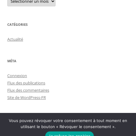
archives
CATÉGORIES
Actualité
MÉTA
Connexion
Flux des publications
Flux des commentaires
Site de WordPress-FR
Vous pouvez révoquer votre consentement à tout moment en
utilisant le bouton « Révoquer le consentement ».
Politique de confidentialité
Fièrement propulsé par WordPress
Je refuse les cookies