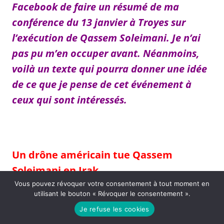
Facebook de faire un résumé de ma
conférence du 13 janvier à Troyes sur
l’exécution de Qassem Soleimani. Je n’ai
pas pu m’en occuper avant. Néanmoins,
voilà un texte qui pourra donner une idée
de ce que je pense de cet événement à
ceux qui sont intéressés.
Un drône américain tue Qassem
Soleimani en Irak
Vous pouvez révoquer votre consentement à tout moment en
utilisant le bouton « Révoquer le consentement ».
L
e 3 janvier 2020, à la suite d’une attaque ciblée contre
son convoi, le général iranien Ghassem Soleimani
Je refuse les cookies
(Qassem Soleimani) était tué par les Américains à