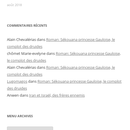
août 2018
COMMENTAIRES RÉCENTS
Alain Chevalérias
dans
Roman: Sékouana princesse Gauloise, le
complot des druides
chômet Marie-evelyne
dans
Roman: Sékouana princesse Gauloise,
le complot des druides
Alain Chevalérias
dans
Roman: Sékouana princesse Gauloise, le
complot des druides
Lugomagos
dans
Roman: Sékouana princesse Gauloise, le complot
des druides
Anwen
dans
Iran et Israël, des frères ennemis
MENU ARCHIVES
Menu