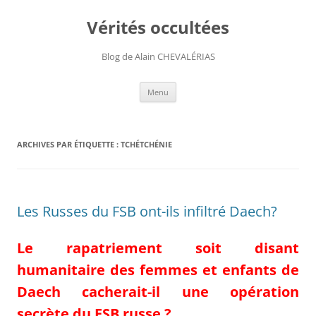
Aller
au
Vérités occultées
contenu
Blog de Alain CHEVALÉRIAS
Menu
ARCHIVES PAR ÉTIQUETTE :
TCHÉTCHÉNIE
Les Russes du FSB ont-ils infiltré Daech?
Le rapatriement soit disant
humanitaire des femmes et enfants de
Daech cacherait-il une opération
secrète du FSB russe ?