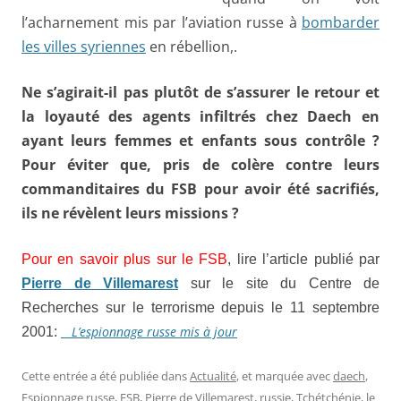
l’acharnement mis par l’aviation russe à
bombarder
les villes syriennes
en rébellion,.
Ne s’agirait-il pas plutôt de s’assurer le retour et
la loyauté des agents infiltrés chez Daech en
ayant leurs femmes et enfants sous contrôle ?
Pour éviter que, pris de colère contre leurs
commanditaires du FSB pour avoir été sacrifiés,
ils ne révèlent leurs missions ?
Pour en savoir plus sur le FSB
, lire l’article publié par
Pierre de Villemarest
sur le site du Centre de
Recherches sur le terrorisme depuis le 11 septembre
L’espionnage russe mis à jour
2001:
Cette entrée a été publiée dans
Actualité
, et marquée avec
daech
,
Espionnage russe
,
FSB
,
Pierre de Villemarest
,
russie
,
Tchétchénie
, le