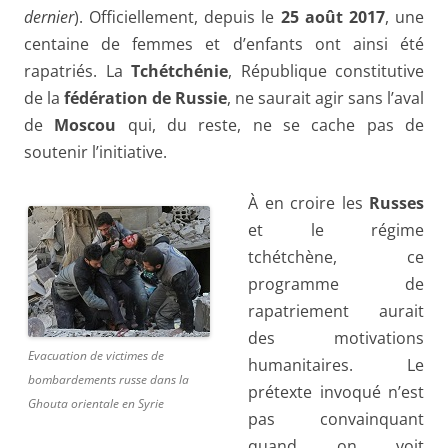
dernier
). Officiellement, depuis le
25 août 2017
, une
centaine de femmes et d’enfants ont ainsi été
rapatriés. La
Tchétchénie
, République constitutive
de la
fédération de Russie
, ne saurait agir sans l’aval
de
Moscou
qui, du reste, ne se cache pas de
soutenir l’initiative.
À en croire les
Russes
et le régime
tchétchène, ce
programme de
rapatriement aurait
des motivations
Evacuation de victimes de
humanitaires. Le
bombardements russe dans la
prétexte invoqué n’est
Ghouta orientale en Syrie
pas convainquant
quand on voit