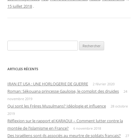
15 juillet 2018
.
Rechercher :
ARTICLES RÉCENTS
IRAN ET USA : UNE HORLOGERIE DE GUERRE
2 février 2020
Roman: Sékouana princesse Gauloise, le complot des druides
24
novembre 2019
Qui sont les Frères Musulmans? Idéologie et influence
28 octobre
2019
Réflexion sur le rapport el KARAOUI – Comment lutter contre la
montée de l’islamisme en France?
6 novembre 2018
Des Israéliens sont-ils associés au meurtre de soldats français?
27