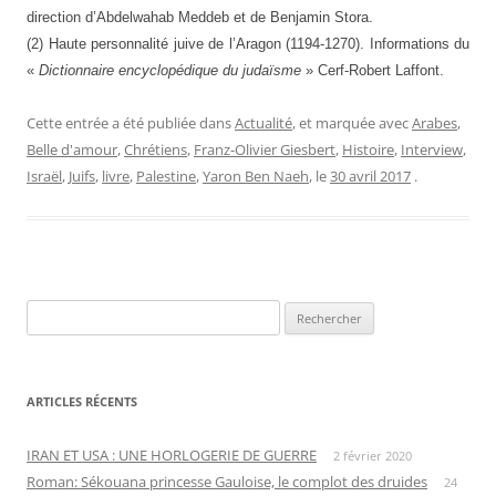
direction d’Abdelwahab Meddeb et de Benjamin Stora.
(2) Haute personnalité juive de l’Aragon (1194-1270). Informations du
«
Dictionnaire encyclopédique du judaïsme
» Cerf-Robert Laffont.
Cette entrée a été publiée dans
Actualité
, et marquée avec
Arabes
,
Belle d'amour
,
Chrétiens
,
Franz-Olivier Giesbert
,
Histoire
,
Interview
,
Israël
,
Juifs
,
livre
,
Palestine
,
Yaron Ben Naeh
, le
30 avril 2017
.
Rechercher :
ARTICLES RÉCENTS
IRAN ET USA : UNE HORLOGERIE DE GUERRE
2 février 2020
Roman: Sékouana princesse Gauloise, le complot des druides
24