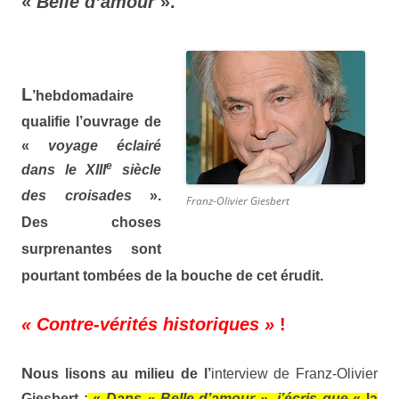
«
Belle d’amour
».
L
’hebdomadaire
qualifie l’ouvrage de
«
voyage éclairé
e
dans le XIII
siècle
des croisades
».
Franz-Olivier Giesbert
Des choses
surprenantes sont
pourtant tombées de la bouche de cet érudit.
« Contre-vérités historiques »
!
N
ous lisons au milieu de l’
interview de Franz-Olivier
Giesbert
:
«
Dans
« Belle d’amour »,
j’écris que
« la