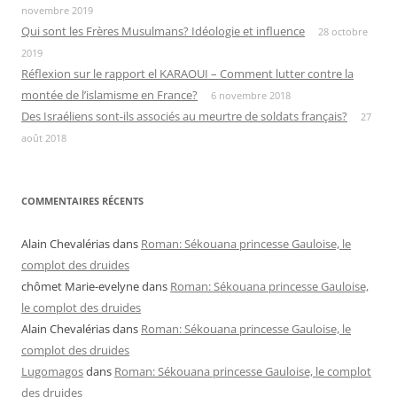
novembre 2019
Qui sont les Frères Musulmans? Idéologie et influence
28 octobre
2019
Réflexion sur le rapport el KARAOUI – Comment lutter contre la
montée de l’islamisme en France?
6 novembre 2018
Des Israéliens sont-ils associés au meurtre de soldats français?
27
août 2018
COMMENTAIRES RÉCENTS
Alain Chevalérias
dans
Roman: Sékouana princesse Gauloise, le
complot des druides
chômet Marie-evelyne
dans
Roman: Sékouana princesse Gauloise,
le complot des druides
Alain Chevalérias
dans
Roman: Sékouana princesse Gauloise, le
complot des druides
Lugomagos
dans
Roman: Sékouana princesse Gauloise, le complot
des druides