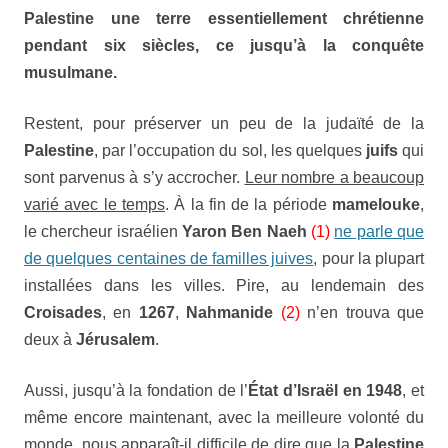
Palestine
une terre essentiellement chrétienne
pendant six siècles, ce jusqu’à la conquête
musulmane.
Restent, pour préserver un peu de la judaïté de la
Palestine
, par l’occupation du sol, les quelques
juifs
qui
sont parvenus à s’y accrocher.
Leur nombre a beaucoup
varié avec le temps
. À la fin de la période
mamelouke
,
le chercheur israélien
Yaron Ben Naeh
(1)
ne parle que
de quelques centaines de familles juives
, pour la plupart
installées dans les villes. Pire, au lendemain des
Croisades
, en
1267
,
Nahmanide
(2)
n’en trouva que
deux à
Jérusalem
.
Aussi, jusqu’à la fondation de l’
État d’Israël
en
1948
, et
même encore maintenant, avec la meilleure volonté du
monde, nous apparaît-il difficile de dire que la
Palestine