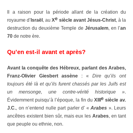
Il a raison pour la période allant de la création du
e
royaume d’
Israël
, au
X
siècle avant Jésus-Christ
, à la
destruction du deuxième Temple de
Jérusalem
, en l’
an
70
de notre ère.
Qu’en est-il avant et après?
Avant la conquête des
Hébreux
, parlant des
Arabes
,
Franz-Olivier
Giesbert
assène
: «
Dire qu’ils ont
toujours été là et qu’ils furent chassés par les Juifs est
un mensonge, une contre-vérité historique »
.
e
Évidemment puisqu’à l’époque, la fin du
XIII
siècle av.
J.C.
, on n’entend nulle part parler d’ «
Arabes
». Leurs
ancêtres existent bien sûr, mais eux les
Arabes
, en tant
que peuple ou ethnie, non.