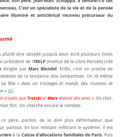
nce. Son père, Jean-Marc Schiappa, a semble-t-il fait
rceau. C’est un spécialiste de la vie et de la pensée
aire illuminé et anticlérical reconnu précurseur du
ssumé
 plutôt dire obsédé jusqu’à avoir écrit plusieurs livres
si président de l’
IRELP
(Institut de la Libre Pensée) créé
e
dirigée par
Marc Blondel
. Enfin, c’est un proche de
rotskiste de la tendance dite lambertiste. On lit même
sa fille «
dans ses tractages et manifs. Des réunions de
on
»
(2)
.
 je croyais que
Trotski
et
Marx
étaient des amis
»
. En clair,
emier flirt. On cherche encore le remède.
de ce père, pardon de le dire plus déformateur que
 partout. En bon militant infiltrant le système, il est
vrière
à la
Caisse d’allocations familiales de Paris
. Puis