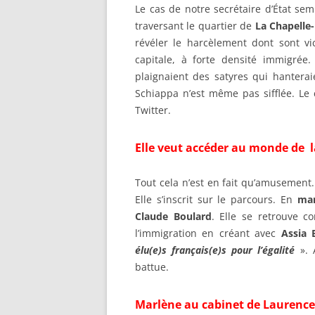
Le cas de notre secrétaire d’État se
traversant le quartier de
La Chapelle-
révéler le harcèlement dont sont v
capitale, à forte densité immigrée
plaignaient des satyres qui hantera
Schiappa n’est même pas sifflée. Le 
Twitter.
Elle veut accéder au monde de l
Tout cela n’est en fait qu’amusement. 
Elle s’inscrit sur le parcours. En
mar
Claude Boulard
. Elle se retrouve co
l’immigration en créant avec
Assia 
élu(e)s français(e)s pour l’égalité
». 
battue.
Marlène au cabinet de Laurence 