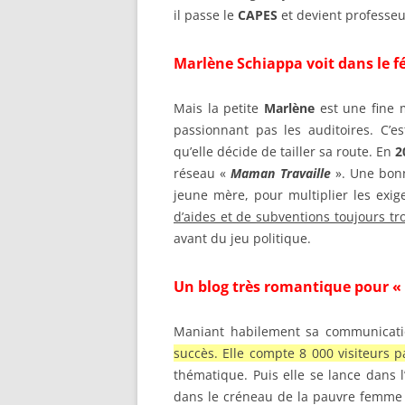
il passe le
CAPES
et devient professeu
Marlène Schiappa voit dans le 
Mais la petite
Marlène
est une fine 
passionnant pas les auditoires. C’e
qu’elle décide de tailler sa route. En
2
réseau «
Maman Travaille
». Une bonn
jeune mère, pour multiplier les exige
d’aides et de subventions toujours t
avant du jeu politique.
Un blog très romantique pour «
Maniant habilement sa communication
succès. Elle compte 8 000 visiteurs p
thématique. Puis elle se lance dans l’
dans le créneau de la pauvre femme v