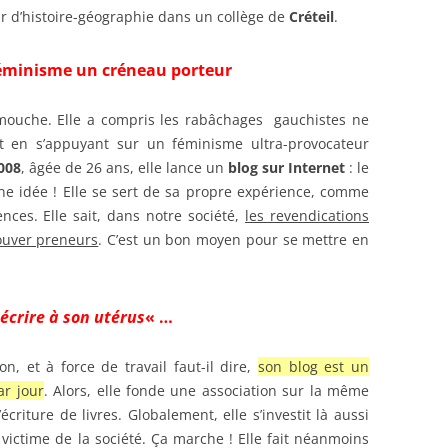
r d’histoire-géographie dans un collège de
Créteil
.
féminisme un créneau porteur
mouche. Elle a compris les rabâchages gauchistes ne
st en s’appuyant sur un féminisme ultra-provocateur
008
, âgée de 26 ans, elle lance un
blog sur Internet
: le
e idée ! Elle se sert de sa propre expérience, comme
nces. Elle sait, dans notre société,
les revendications
rouver preneurs
. C’est un bon moyen pour se mettre en
écrire à son utérus
« …
, et à force de travail faut-il dire,
son blog est un
ar jour
. Alors, elle fonde une association sur la même
écriture de livres. Globalement, elle s’investit là aussi
ictime de la société. Ça marche ! Elle fait néanmoins