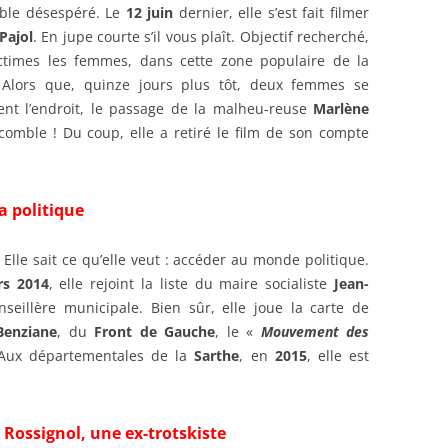
mble désespéré. Le
12 juin
dernier, elle s’est fait filmer
Pajol
. En jupe courte s’il vous plaît. Objectif recherché,
ictimes les femmes, dans cette zone populaire de la
. Alors que, quinze jours plus tôt, deux femmes se
ient l’endroit, le passage de la malheu-reuse
Marlène
comble ! Du coup, elle a retiré le film de son compte
a politique
Elle sait ce qu’elle veut : accéder au monde politique.
s 2014
, elle rejoint la liste du maire socialiste
Jean-
nseillère municipale. Bien sûr, elle joue la carte de
Benziane
, du
Front de Gauche
, le «
Mouvement des
Aux départementales de la
Sarthe
, en
2015
, elle est
Rossignol, une ex-trotskiste