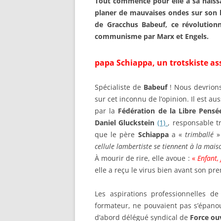
T
out commence pour elle à sa naissa
planer de mauvaises ondes sur son be
de Gracchus Babeuf, ce révolutionn
communisme par Marx et Engels.
papa Schiappa, un trotskiste a
Spécialiste de
Babeuf
! Nous devrions
sur cet inconnu de l’opinion. Il est aus
par la
Fédération de la Libre Pensé
Daniel Gluckstein
(1)
, responsable t
que le père
Schiappa
a «
trimballé
» 
cellule lambertiste se tiennent à la mais
À mourir de rire, elle avoue :
«
Enfant,
elle a reçu le virus bien avant son pr
Les aspirations professionnelles 
formateur, ne pouvaient pas s’épanouir
d’abord délégué syndical de
Force ou