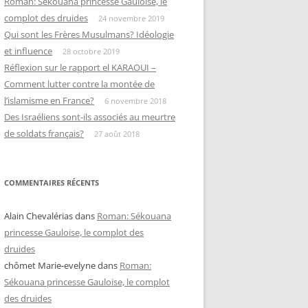
Roman: Sékouana princesse Gauloise, le
complot des druides
24 novembre 2019
Qui sont les Frères Musulmans? Idéologie
et influence
28 octobre 2019
Réflexion sur le rapport el KARAOUI –
Comment lutter contre la montée de
l’islamisme en France?
6 novembre 2018
Des Israéliens sont-ils associés au meurtre
de soldats français?
27 août 2018
COMMENTAIRES RÉCENTS
Alain Chevalérias
dans
Roman: Sékouana
princesse Gauloise, le complot des
druides
chômet Marie-evelyne
dans
Roman:
Sékouana princesse Gauloise, le complot
des druides