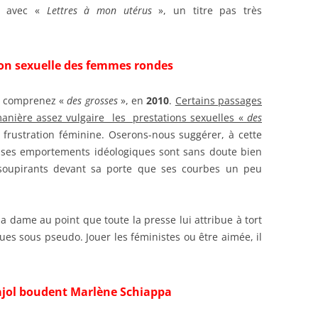
e avec «
Lettres à mon utérus
», un titre pas très
tion sexuelle des femmes rondes
 comprenez «
des
grosses
», en
2010
.
Certains passages
manière assez vulgaire les prestations sexuelles «
des
e frustration féminine. Oserons-nous suggérer, à cette
 ses emportements idéologiques sont sans doute bien
 soupirants devant sa porte que ses courbes un peu
 dame au point que toute la presse lui attribue à tort
ues sous pseudo. Jouer les féministes ou être aimée, il
Pajol boudent Marlène Schiappa