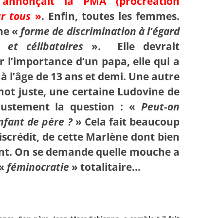
e
annonçait la PMA (procréation
r tous
»
. Enfin, toutes les femmes.
ne «
forme de discrimination à l’égard
et célibataires
». Elle devrait
r l’importance d’un papa, elle qui a
 à l’âge de 13 ans et demi. Une autre
mot juste, une certaine Ludovine de
justement la question : «
Peut-on
nfant de père ?
» Cela fait beaucoup
discrédit, de cette Marlène dont bien
ent. On se demande quelle mouche a
 «
féminocratie
» totalitaire…