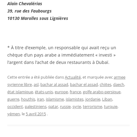
Alain Chevalérias
39, rue des Faubourgs
10130 Marolles sous Lignières
* À titre d’exemple, un responsable qui avait reçu un
chèque d’un pays arabe a immédiatement « investi »
l’argent dans l’achat de deux restaurants à Dubaï.
Cette entrée a été publiée dans
Actualité
, et marquée avec
armee
syrienne libre
,
asl
,
bachar al assad
,
bachar el assad
,
chiites
,
daech
,
état islamique
,
états-unis
,
europe
,
france
,
golfe arabo-persique
,
guerre
,
houthis
,
iran
,
islamisme
,
islamistes
,
jordanie
,
Liban
,
occident
,
palestiniens
,
qatar
,
russie
,
syrie
,
terrorisme
,
turquie
,
yémen
, le
5 avril 2015
.