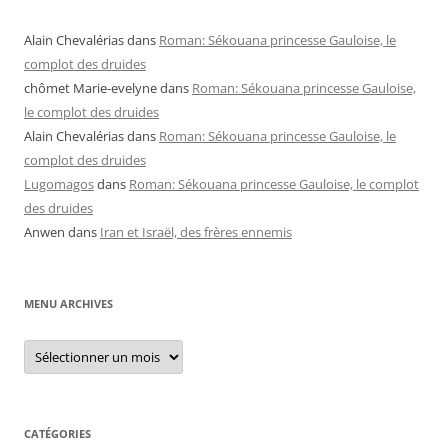
Alain Chevalérias
dans
Roman: Sékouana princesse Gauloise, le
complot des druides
chômet Marie-evelyne
dans
Roman: Sékouana princesse Gauloise,
le complot des druides
Alain Chevalérias
dans
Roman: Sékouana princesse Gauloise, le
complot des druides
Lugomagos
dans
Roman: Sékouana princesse Gauloise, le complot
des druides
Anwen
dans
Iran et Israël, des frères ennemis
MENU ARCHIVES
Menu
archives
CATÉGORIES