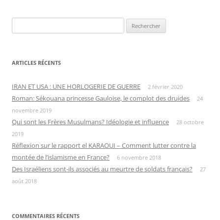
Rechercher :
ARTICLES RÉCENTS
IRAN ET USA : UNE HORLOGERIE DE GUERRE
2 février 2020
Roman: Sékouana princesse Gauloise, le complot des druides
24
novembre 2019
Qui sont les Frères Musulmans? Idéologie et influence
28 octobre
2019
Réflexion sur le rapport el KARAOUI – Comment lutter contre la
montée de l’islamisme en France?
6 novembre 2018
Des Israéliens sont-ils associés au meurtre de soldats français?
27
août 2018
COMMENTAIRES RÉCENTS