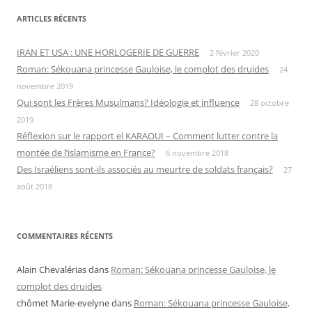
ARTICLES RÉCENTS
IRAN ET USA : UNE HORLOGERIE DE GUERRE
2 février 2020
Roman: Sékouana princesse Gauloise, le complot des druides
24
novembre 2019
Qui sont les Frères Musulmans? Idéologie et influence
28 octobre
2019
Réflexion sur le rapport el KARAOUI – Comment lutter contre la
montée de l’islamisme en France?
6 novembre 2018
Des Israéliens sont-ils associés au meurtre de soldats français?
27
août 2018
COMMENTAIRES RÉCENTS
Alain Chevalérias
dans
Roman: Sékouana princesse Gauloise, le
complot des druides
chômet Marie-evelyne
dans
Roman: Sékouana princesse Gauloise,