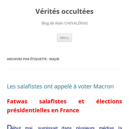
Aller
au
Vérités occultées
contenu
Blog de Alain CHEVALÉRIAS
Menu
ARCHIVES PAR ÉTIQUETTE :
WAJIB
Les salafistes ont appelé à voter Macron
Fatwas salafistes et élections
présidentielles en France
D
ébut mai, surgissait dans plusieurs médias la