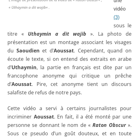
une
«
Uthaymin a dit wajib
« .
vidéo
(3)
sous le
titre «
Uthaymin a dit wajib
». La photo de
présentation est un montage associant les visages
du
Saoudien
et d’
Aoussat
. Cependant, quand on
écoute le texte, si on entend des extraits en arabe
d’
Uthaymin
, la partie en français est dite par un
francophone anonyme qui critique un prêche
d’
Aoussat
. Pire, cet anonyme tient un discours
salafiste de refus de notre pays.
Cette vidéo a servi à certains journalistes pour
incriminer
Aoussat
. En fait, il a été monté par une
personne se donnant le nom de «
Raton Obscur
».
Sous ce pseudo d’un goût douteux, et en toute