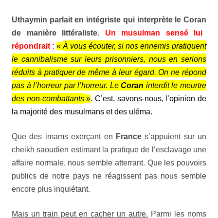
Uthaymin
parlait en intégriste qui interprète le
Coran
de manière littéraliste
.
Un musulman sensé lui
répondrait :
«
À vous écouter, si nos ennemis pratiquent
le cannibalisme sur leurs prisonniers, nous en serions
réduits à pratiquer de même à leur égard. On ne répond
pas à l’horreur par l’horreur. Le
Coran
interdit le meurtre
des non-combattants
»
. C’est, savons-nous, l’opinion de
la majorité des musulmans et des uléma.
Que des imams exerçant en
France
s’appuient sur un
cheikh saoudien estimant la pratique de l’esclavage une
affaire normale, nous semble atterrant. Que les pouvoirs
publics de notre pays ne réagissent pas nous semble
encore plus inquiétant.
Mais un train peut en cacher un autre.
Parmi les noms