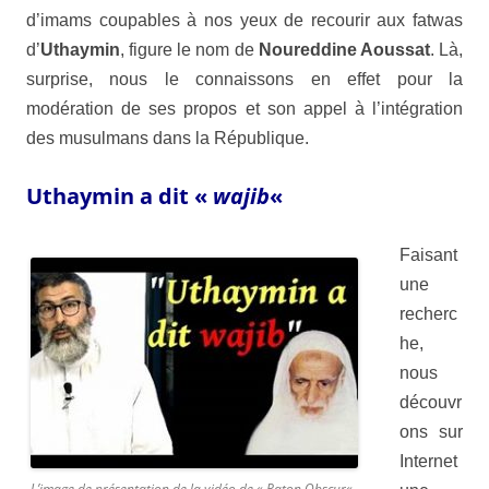
d’imams coupables à nos yeux de recourir aux fatwas
d’
Uthaymin
, figure le nom de
Noureddine Aoussat
. Là,
surprise, nous le connaissons en effet pour la
modération de ses propos et son appel à l’intégration
des musulmans dans la
République
.
Uthaymin a dit «
wajib
«
Faisant
une
recherc
he,
nous
découvr
ons sur
Internet
L’image de présentation de la vidéo de «
Raton Obscur
« ,