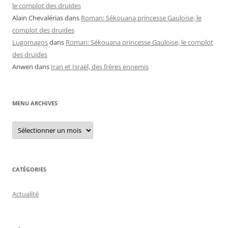
le complot des druides
Alain Chevalérias
dans
Roman: Sékouana princesse Gauloise, le
complot des druides
Lugomagos
dans
Roman: Sékouana princesse Gauloise, le complot
des druides
Anwen
dans
Iran et Israël, des frères ennemis
MENU ARCHIVES
Menu
archives
CATÉGORIES
Actualité