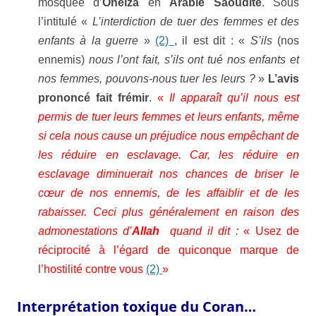
mosquée d’
Oneiza
en
Arabie Saoudite
. Sous
l’intitulé «
L’interdiction de tuer des femmes et des
enfants à la guerre
»
(2)
, il est dit : «
S’ils
(nos
ennemis)
nous l’ont fait, s’ils ont tué nos enfants et
nos femmes, pouvons-nous
tuer les leurs ?
»
L’avis
prononcé fait frémir
.
«
Il apparaît qu’il nous est
permis de tuer leurs femmes et leurs enfants, même
si cela nous cause un préjudice nous empêchant de
les réduire en esclavage. Car, les réduire en
esclavage diminuerait nos chances de briser le
cœur de nos ennemis, de les affaiblir et de les
rabaisser. Ceci plus généralement en raison des
admonestations d’
Allah
quand il dit :
« Usez de
réciprocité à l’égard de quiconque marque de
l’hostilité contre vous
(2)
»
Interprétation toxique du Coran…