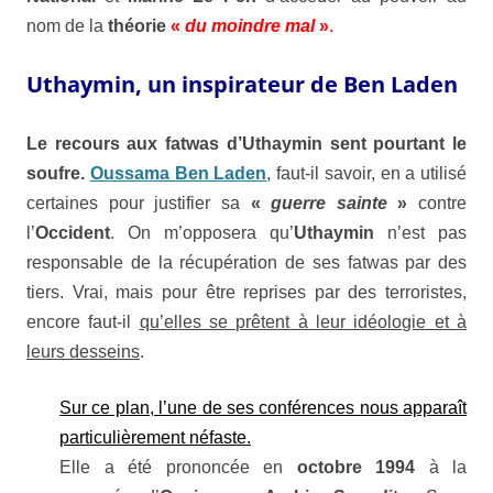
nom de la
théorie
«
du moindre mal
»
.
Uthaymin, un inspirateur de Ben Laden
Le recours aux fatwas d’
Uthaymin
sent pourtant le
soufre.
Oussama Ben Laden
,
faut-il savoir, en a utilisé
certaines pour justifier sa
«
guerre sainte
»
contre
l’
Occident
. On m’opposera qu’
Uthaymin
n’est pas
responsable de la récupération de ses fatwas par des
tiers. Vrai, mais pour être reprises par des terroristes,
encore faut-il
qu’elles se prêtent à leur idéologie et à
leurs desseins
.
Sur ce plan, l’une de ses conférences nous apparaît
particulièrement néfaste.
Elle a été prononcée en
octobre 1994
à la