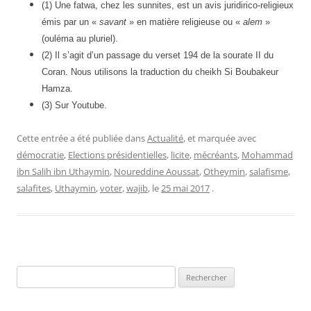
(1) Une fatwa, chez les sunnites, est un avis juridirico-religieux
émis par un «
savant
» en matière religieuse ou «
alem
»
(ouléma au pluriel).
(2) Il s’agit d’un passage du verset 194 de la sourate II du
Coran. Nous utilisons la traduction du cheikh Si Boubakeur
Hamza.
(3) Sur Youtube.
Cette entrée a été publiée dans
Actualité
, et marquée avec
démocratie
,
Elections présidentielles
,
licite
,
mécréants
,
Mohammad
ibn Salih ibn Uthaymin
,
Noureddine Aoussat
,
Otheymin
,
salafisme
,
salafites
,
Uthaymin
,
voter
,
wajib
, le
25 mai 2017
.
Rechercher :