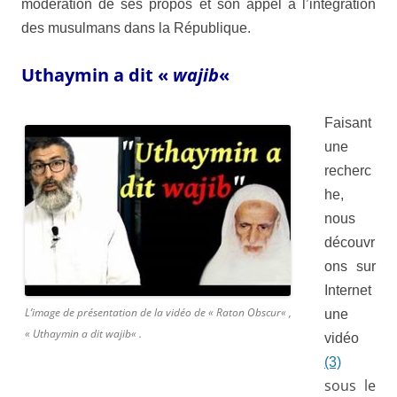
modération de ses propos et son appel à l’intégration
des musulmans dans la
République
.
Uthaymin a dit «
wajib
«
Faisant
une
recherc
he,
nous
découvr
ons sur
Internet
L’image de présentation de la vidéo de «
Raton Obscur
« ,
une
«
Uthaymin a dit wajib
« .
vidéo
(3)
sous le