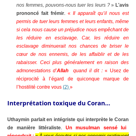
nos femmes, pouvons-nous
tuer les leurs ?
»
L’avis
prononcé fait frémir
.
«
Il apparaît qu’il nous est
permis de tuer leurs femmes et leurs enfants, même
si cela nous cause un préjudice nous empêchant de
les réduire en esclavage. Car, les réduire en
esclavage diminuerait nos chances de briser le
cœur de nos ennemis, de les affaiblir et de les
rabaisser. Ceci plus généralement en raison des
admonestations d’
Allah
quand il dit :
« Usez de
réciprocité à l’égard de quiconque marque de
l’hostilité contre vous
(2)
»
Interprétation toxique du Coran…
Uthaymin
parlait en intégriste qui interprète le
Coran
de manière littéraliste
.
Un musulman sensé lui
répondrait :
«
À vous écouter, si nos ennemis pratiquent