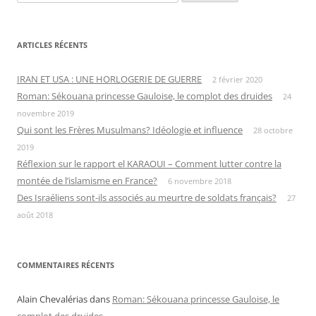
ARTICLES RÉCENTS
IRAN ET USA : UNE HORLOGERIE DE GUERRE
2 février 2020
Roman: Sékouana princesse Gauloise, le complot des druides
24
novembre 2019
Qui sont les Frères Musulmans? Idéologie et influence
28 octobre
2019
Réflexion sur le rapport el KARAOUI – Comment lutter contre la
montée de l’islamisme en France?
6 novembre 2018
Des Israéliens sont-ils associés au meurtre de soldats français?
27
août 2018
COMMENTAIRES RÉCENTS
Alain Chevalérias
dans
Roman: Sékouana princesse Gauloise, le