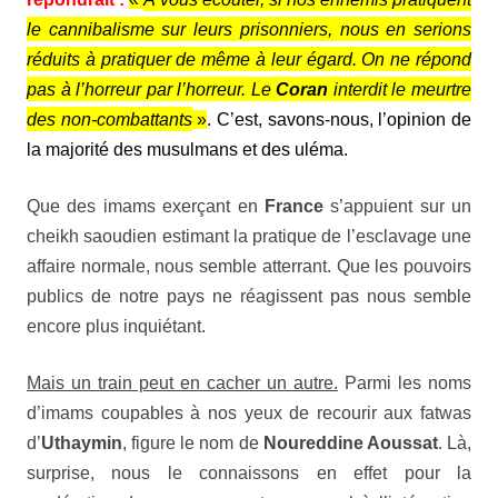
le cannibalisme sur leurs prisonniers, nous en serions
réduits à pratiquer de même à leur égard. On ne répond
pas à l’horreur par l’horreur. Le
Coran
interdit le meurtre
des non-combattants
»
. C’est, savons-nous, l’opinion de
la majorité des musulmans et des uléma.
Que des imams exerçant en
France
s’appuient sur un
cheikh saoudien estimant la pratique de l’esclavage une
affaire normale, nous semble atterrant. Que les pouvoirs
publics de notre pays ne réagissent pas nous semble
encore plus inquiétant.
Mais un train peut en cacher un autre.
Parmi les noms
d’imams coupables à nos yeux de recourir aux fatwas
d’
Uthaymin
, figure le nom de
Noureddine Aoussat
. Là,
surprise, nous le connaissons en effet pour la