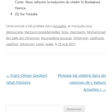
Coran. Nous utilisons la traduction du cheikh Si Boubakeur
Hamza.
(3) Sur Youtube.
Cette entrée a été publiée dans
Actualité
, et marquée avec
démocratie
,
Elections présidentielles
,
licite
,
mécréants
,
Mohammad
ibn Salih ibn Uthaymin
,
Noureddine Aoussat
,
Otheymin
,
salafisme
,
salafites
,
Uthaymin
,
voter
,
wajib
, le
25 mai 2017
.
Navigation
←
Franz-Olivier Giesbert
Philippe Val célébré dans les
des
refait l’Histoire
colonnes de « Valeurs
articles
Actuelles »
→
Rechercher :