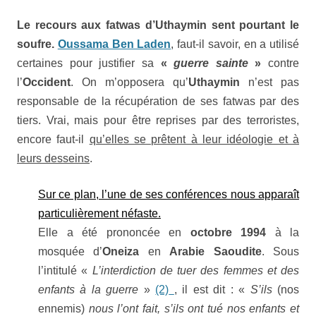
Le recours aux fatwas d’
Uthaymin
sent pourtant le
soufre.
Oussama Ben Laden
,
faut-il savoir, en a utilisé
certaines pour justifier sa
«
guerre sainte
»
contre
l’
Occident
. On m’opposera qu’
Uthaymin
n’est pas
responsable de la récupération de ses fatwas par des
tiers. Vrai, mais pour être reprises par des terroristes,
encore faut-il
qu’elles se prêtent à leur idéologie et à
leurs desseins
.
Sur ce plan, l’une de ses conférences nous apparaît
particulièrement néfaste.
Elle a été prononcée en
octobre 1994
à la
mosquée d’
Oneiza
en
Arabie Saoudite
. Sous
l’intitulé «
L’interdiction de tuer des femmes et des
enfants à la guerre
»
(2)
, il est dit : «
S’ils
(nos
ennemis)
nous l’ont fait, s’ils ont tué nos enfants et