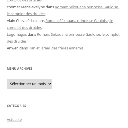
complot des druides
chômet Marie-evelyne
dans
Roman: Sékouana princesse Gauloise,
le complot des druides
Alain Chevalérias
dans
Roman: Sékouana princesse Gauloise, le
complot des druides
Lugomagos
dans
Roman: Sékouana princesse Gauloise, le complot
des druides
Anwen
dans
Iran et Israël, des frères ennemis
MENU ARCHIVES
Menu
archives
CATÉGORIES
Actualité