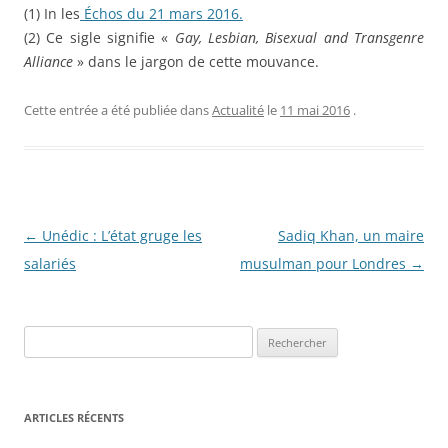
(1) In les
Échos du 21 mars 2016.
(2) Ce sigle signifie «
Gay, Lesbian, Bisexual and Transgenre
Alliance
» dans le jargon de cette mouvance.
Cette entrée a été publiée dans
Actualité
le
11 mai 2016
.
Navigation
←
Unédic : L’état gruge les
Sadiq Khan, un maire
des
salariés
musulman pour Londres
→
articles
Rechercher :
ARTICLES RÉCENTS