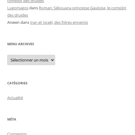
complot des druides
Lugomagos
dans
Roman: Sékouana princesse Gauloise, le complot
des druides
Anwen
dans
Iran et Israël, des frères ennemis
MENU ARCHIVES
Menu
archives
CATÉGORIES
Actualité
MÉTA
Connexion