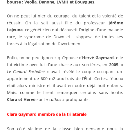
bourse : Veolia, Danone, LVMH et Bouygues
.
On ne peut lui nier du courage, du talent et la volonté de
réussir. On la sait aussi fille du professeur
Jérôme
Lejeune
, ce généticien qui découvrit l’origine d’une maladie
rare, le syndrome de Down et… s’opposa de toutes ses
forces à la légalisation de l’avortement.
Enfin, on ne peut ignorer qu’épouse d’
Hervé Gaymard
, elle
fut victime avec lui d’une chasse aux sorcières, en
2005
. «
Le Canard Enchaîné
» avait révélé le couple occupant un
appartement de 600 m2 aux frais de l’État. Certes, l’époux
était alors ministre et il avait en outre déjà huit enfants.
Mais, comme le firent remarquer certains sans honte,
Clara et Hervé
sont «
cathos
» pratiquants.
Clara Gaymard membre de la trilatérale
Son côté victime de la classe bien pensante nous la