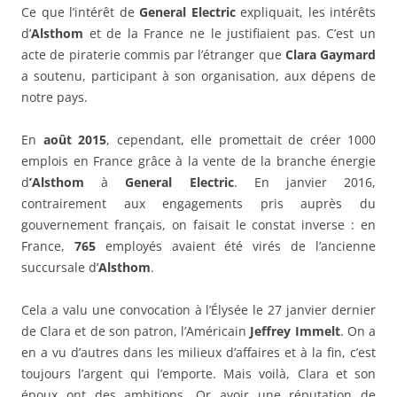
Ce que l’intérêt de
General Electric
expliquait, les intérêts
d’
Alsthom
et de la France ne le justifiaient pas. C’est un
acte de piraterie commis par l’étranger que
Clara Gaymard
a soutenu, participant à son organisation, aux dépens de
notre pays.
En
août 2015
, cependant, elle promettait de créer 1000
emplois en France grâce à la vente de la branche énergie
d
’Alsthom
à
General Electric
. En janvier 2016,
contrairement aux engagements pris auprès du
gouvernement français, on faisait le constat inverse : en
France,
765
employés avaient été virés de l’ancienne
succursale d’
Alsthom
.
Cela a valu une convocation à l’Élysée le 27 janvier dernier
de Clara et de son patron, l’Américain
Jeffrey Immelt
. On a
en a vu d’autres dans les milieux d’affaires et à la fin, c’est
toujours l’argent qui l’emporte. Mais voilà, Clara et son
époux ont des ambitions. Or avoir une réputation de