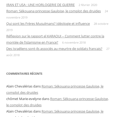
IRAN ET USA : UNE HORLOGERIE DE GUERRE
2 février 2020
Roman: Sékouana princesse Gauloise, le complot des druides
24
novembre 2019
Qui sont les Frères Musulmans? Idéologie et influence
28 octobre
2019
Réflexion sur le rapport el KARAOUI – Comment lutter contre la
montée de l’islamisme en France?
6 novembre 2018
Des Israéliens sont-ils associés au meurtre de soldats français?
27
août 2018
COMMENTAIRES RÉCENTS
Alain Chevalérias
dans
Roman: Sékouana princesse Gauloise, le
complot des druides
chômet Marie-evelyne
dans
Roman: Sékouana princesse Gauloise,
le complot des druides
Alain Chevalérias
dans
Roman: Sékouana princesse Gauloise, le