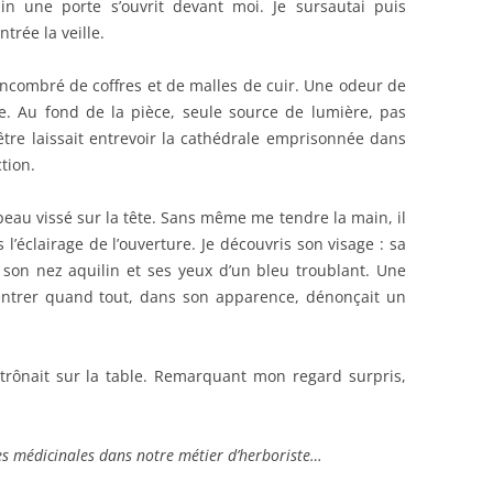
n une porte s’ouvrit devant moi. Je sursautai puis
trée la veille.
encombré de coffres et de malles de cuir. Une odeur de
e. Au fond de la pièce, seule source de lumière, pas
tre laissait entrevoir la cathédrale emprisonnée dans
tion.
au vissé sur la tête. Sans même me tendre la main, il
 l’éclairage de l’ouverture. Je découvris son visage : sa
 son nez aquilin et ses yeux d’un bleu troublant. Une
centrer quand tout, dans son apparence, dénonçait un
trônait sur la table. Remarquant mon regard surpris,
tes médicinales dans notre métier d’herboriste…