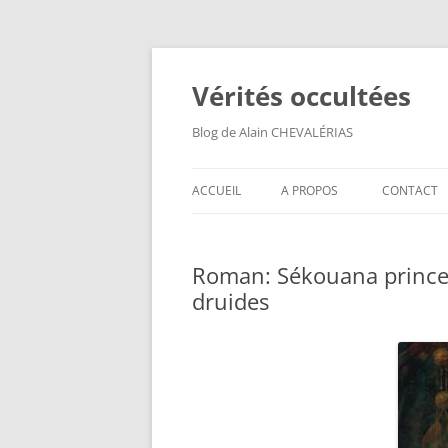
Aller
au
contenu
Vérités occultées
Blog de Alain CHEVALÉRIAS
ACCUEIL
A PROPOS
CONTACT
Roman: Sékouana princes
druides