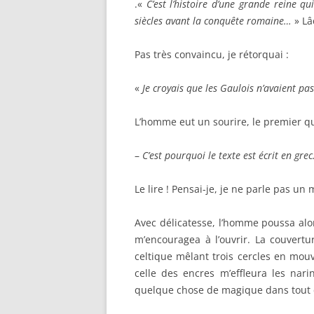
.«
C’est l’histoire d’une grande reine qu
siècles avant la conquête romaine…
» Lâ
Pas très convaincu, je rétorquai :
«
Je croyais que les Gaulois n’avaient pas 
L’homme eut un sourire, le premier que
–
C’est pourquoi le texte est écrit en gr
Le lire ! Pensai-je, je ne parle pas un
Avec délicatesse, l’homme poussa alor
m’encouragea à l’ouvrir. La couvertu
celtique mêlant trois cercles en mou
celle des encres m’effleura les narin
quelque chose de magique dans tout 