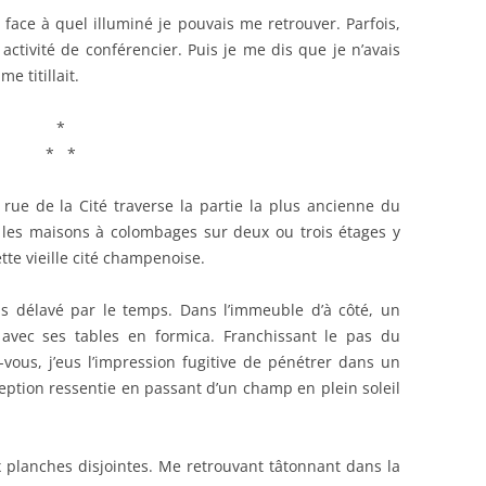
face à quel illuminé je pouvais me retrouver. Parfois,
activité de conférencier. Puis je me dis que je n’avais
e titillait.
*
* *
 rue de la Cité traverse la partie la plus ancienne du
et les maisons à colombages sur deux ou trois étages y
te vieille cité champenoise.
is délavé par le temps. Dans l’immeuble d’à côté, un
 avec ses tables en formica. Franchissant le pas du
ous, j’eus l’impression fugitive de pénétrer dans un
rception ressentie en passant d’un champ en plein soleil
x planches disjointes. Me retrouvant tâtonnant dans la