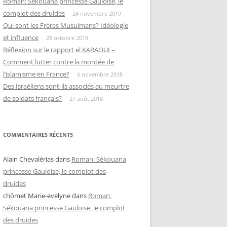
Roman: Sékouana princesse Gauloise, le
complot des druides
24 novembre 2019
Qui sont les Frères Musulmans? Idéologie
et influence
28 octobre 2019
Réflexion sur le rapport el KARAOUI –
Comment lutter contre la montée de
l’islamisme en France?
6 novembre 2018
Des Israéliens sont-ils associés au meurtre
de soldats français?
27 août 2018
COMMENTAIRES RÉCENTS
Alain Chevalérias
dans
Roman: Sékouana
princesse Gauloise, le complot des
druides
chômet Marie-evelyne
dans
Roman:
Sékouana princesse Gauloise, le complot
des druides