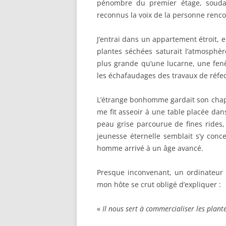
pénombre du premier étage, soudai
reconnus la voix de la personne rencon
J’entrai dans un appartement étroit, 
plantes séchées saturait l’atmosphèr
plus grande qu’une lucarne, une fenê
les échafaudages des travaux de réfec
L’étrange bonhomme gardait son chape
me fit asseoir à une table placée dans
peau grise parcourue de fines rides,
jeunesse éternelle semblait s’y con
homme arrivé à un âge avancé.
Presque inconvenant, un ordinateur 
mon hôte se crut obligé d’expliquer :
«
Il nous sert à commercialiser les plan