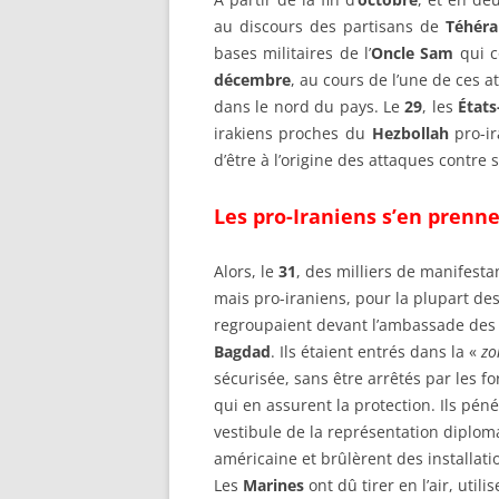
au discours des partisans de
Téhéra
bases militaires de l’
Oncle Sam
qui 
décembre
, au cours de l’une de ces a
dans le nord du pays. Le
29
, les
États
irakiens proches du
Hezbollah
pro-ir
d’être à l’origine des attaques contre 
Les pro-Iraniens s’en prenn
Alors, le
31
, des milliers de manifestan
mais pro-iraniens, pour la plupart des
regroupaient devant l’ambassade de
Bagdad
. Ils étaient entrés dans la «
zo
sécurisée, sans être arrêtés par les f
qui en assurent la protection. Ils pén
vestibule de la représentation diplom
américaine et brûlèrent des installati
Les
Marines
ont dû tirer en l’air, utili