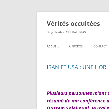
Aller
au
contenu
Vérités occultées
Blog de Alain CHEVALÉRIAS
ACCUEIL
A PROPOS
CONTACT
IRAN ET USA : UNE HOR
Plusieurs personnes m’ont
résumé de ma conférence du
Qassem Soleimani. Je n’ai