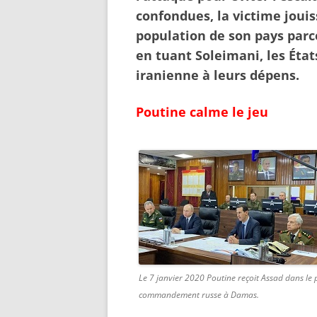
confondues, la victime jouis
population de son pays parce 
en tuant
Soleimani
, les
État
iranienne à leurs dépens.
Poutine calme le jeu
Le 7 janvier 2020 Poutine reçoit Assad dans le 
commandement russe à Damas.