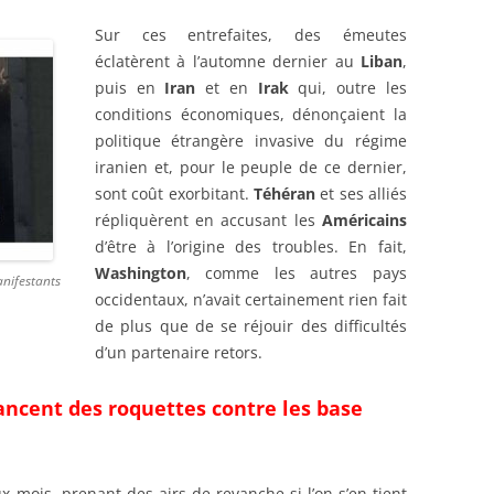
Sur ces entrefaites, des émeutes
éclatèrent à l’automne dernier au
Liban
,
puis en
Iran
et en
Irak
qui, outre les
conditions économiques, dénonçaient la
politique étrangère invasive du régime
iranien et, pour le peuple de ce dernier,
sont coût exorbitant.
Téhéran
et ses alliés
répliquèrent en accusant les
Américains
d’être à l’origine des troubles. En fait,
Washington
, comme les autres pays
anifestants
occidentaux, n’avait certainement rien fait
de plus que de se réjouir des difficultés
d’un partenaire retors.
ancent des roquettes contre les base
ux mois, prenant des airs de revanche si l’on s’en tient