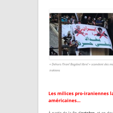
« Dehors l’Iran! Bagdad libre! » scandent des m
irakiens
Les milices pro-iraniennes l
américaines…
À partir de la fin d’
octobre
, et en de