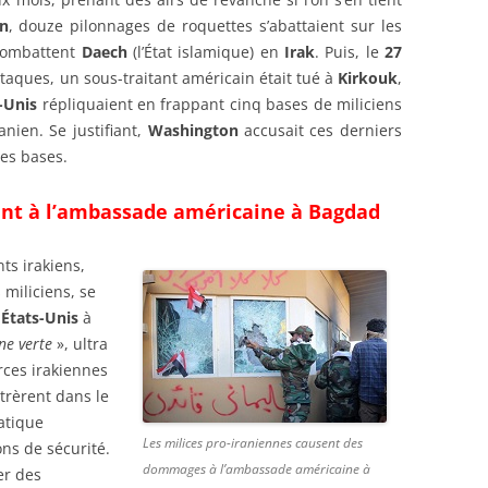
n
, douze pilonnages de roquettes s’abattaient sur les
combattent
Daech
(l’État islamique) en
Irak
. Puis, le
27
ttaques, un sous-traitant américain était tué à
Kirkouk
,
-Unis
répliquaient en frappant cinq bases de miliciens
anien. Se justifiant,
Washington
accusait ces derniers
ses bases.
ent à l’ambassade américaine à Bagdad
ts irakiens,
 miliciens, se
s
États-Unis
à
ne verte
», ultra
orces irakiennes
étrèrent dans le
atique
Les milices pro-iraniennes causent des
ons de sécurité.
dommages à l’ambassade américaine à
ser des