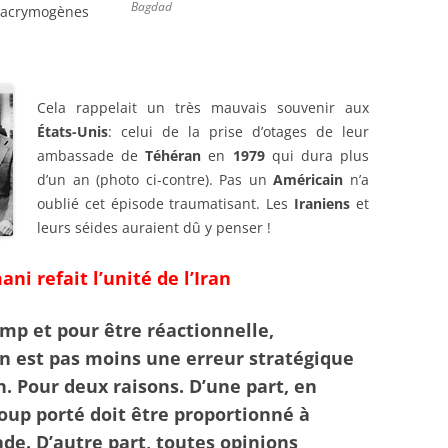
Bagdad
 lacrymogènes
Cela rappelait un très mauvais souvenir aux
États-Unis
: celui de la prise d’otages de leur
ambassade de
Téhéran
en
1979
qui dura plus
d’un an (photo ci-contre). Pas un
Américain
n’a
oublié cet épisode traumatisant. Les
Iraniens
et
leurs séides auraient dû y penser !
ni refait l’unité de l’Iran
ump
et pour être réactionnelle,
n est pas moins une erreur stratégique
n. Pour deux raisons. D’une part, en
coup porté doit être proportionné à
ade. D’autre part, toutes opinions