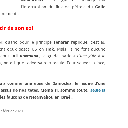
l’interruption du flux de pétrole du
Golfe
onnements.
ir de son sol
er
, quand pour le principe
Téhéran
réplique, c’est au
hent deux bases US en
Irak
. Mais ils ne font aucune
venus.
Ali Khamenei
, le guide, parle «
d’une gifle à la
 on dit que l’adversaire a reculé. Pour sauver la face,
. Mais comme une épée de Damoclès, le risque d’une
dessus de nos têtes. Même si, somme toute,
seule la
 les faucons de Netanyahou en Israël.
2 février 2020
.