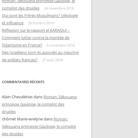
Roman: Sékouana princesse Gauloise, le
complot des druides
24 novembre 2019
Qui sont les Frères Musulmans? Idéologie
et influence
28 octobre 2019
Réflexion sur le rapport el KARAOUI –
Comment lutter contre la montée de
l’islamisme en France?
6 novembre 2018
Des Israéliens sont-ils associés au meurtre
de soldats français?
27 août 2018
COMMENTAIRES RÉCENTS
Alain Chevalérias
dans
Roman: Sékouana
princesse Gauloise, le complot des
druides
chômet Marie-evelyne
dans
Roman:
Sékouana princesse Gauloise, le complot
des druides