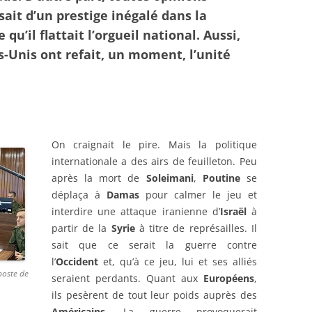
sait d’un prestige inégalé dans la
qu’il flattait l’orgueil national. Aussi,
s-Unis
ont refait, un moment, l’unité
On craignait le pire. Mais la politique
internationale a des airs de feuilleton. Peu
après la mort de
Soleimani
,
Poutine
se
déplaça à
Damas
pour calmer le jeu et
interdire une attaque iranienne d’
Israël
à
partir de la
Syrie
à titre de représailles. Il
sait que ce serait la guerre contre
l’
Occident
et, qu’à ce jeu, lui et ses alliés
poste de
seraient perdants. Quant aux
Européens
,
ils pesèrent de tout leur poids auprès des
Américains
. La guerre provoquerait