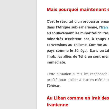
Mais pourquoi maintenant e
C’
est le résultat d’un processus eng
dans l’Afrique sub-saharienne, l’
Iran
au soulèvement les minori
tés chiit
minorités n’existent pas, à coups d
conversions au chiisme. Comme au 
pays comme le Sénégal. Dans certa
l’Irak, les alliés de Téhéran sont m
immédiate.
Cette situation a mis les responsab
profité pour s’allier à eux en même 
Téhéran
.
Au Liban comme en Irak des
iranienne