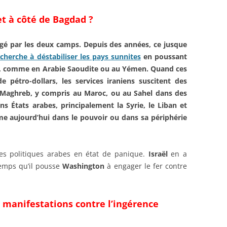
t à côté de Bagdad ?
agé par les deux camps. Depuis des années, ce jusque
 cherche à déstabiliser les pays sunnites
en poussant
es, comme en
Arabie Saoudite
ou au Yémen. Quand ces
e pétro-dollars, les services iraniens suscitent des
Maghreb, y compris au Maroc, ou au Sahel dans des
ins
États arabes, principalement la Syrie,
le Liban et
ême aujourd’hui dans le pouvoir ou dans sa périphérie
les politiques arabes en état de panique.
Israël
en a
temps qu’il pousse
Washington
à engager le fer contre
 manifestations contre l’ingérence