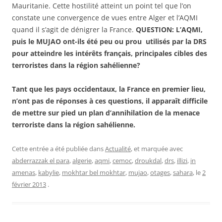
Mauritanie. Cette hostilité atteint un point tel que l’on
constate une convergence de vues entre Alger et l’AQMI
quand il s’agit de dénigrer la France.
QUESTION: L’AQMI,
puis le MUJAO ont-ils été peu ou prou utilisés par la DRS
pour atteindre les intérêts français, principales cibles des
terroristes dans la région sahélienne?
Tant que les pays occidentaux, la France en premier lieu,
n’ont pas de réponses à ces questions, il apparaît difficile
de mettre sur pied un plan d’annihilation de la menace
terroriste dans la région sahélienne.
Cette entrée a été publiée dans
Actualité
, et marquée avec
abderrazzak el para
,
algerie
,
aqmi
,
cemoc
,
droukdal
,
drs
,
illizi
,
in
amenas
,
kabylie
,
mokhtar bel mokhtar
,
mujao
,
otages
,
sahara
, le
2
février 2013
.