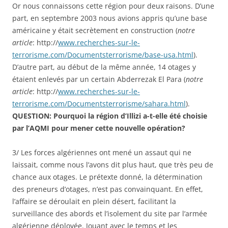
Or nous connaissons cette région pour deux raisons. D’une
part, en septembre 2003 nous avions appris qu’une base
américaine y était secrètement en construction (
notre
article
: http://
www.recherches-sur-le-
terrorisme.com/Documentsterrorisme/base-usa.html
).
D’autre part, au début de la même année, 14 otages y
étaient enlevés par un certain Abderrezak El Para (
notre
article
: http://
www.recherches-sur-le-
terrorisme.com/Documentsterrorisme/sahara.html
).
QUESTION: Pourquoi la région d’Illizi a-t-elle été choisie
par l’AQMI pour mener cette nouvelle opération?
3/ Les forces algériennes ont mené un assaut qui ne
laissait, comme nous l’avons dit plus haut, que très peu de
chance aux otages. Le prétexte donné, la détermination
des preneurs d’otages, n’est pas convainquant. En effet,
l’affaire se déroulait en plein désert, facilitant la
surveillance des abords et l’isolement du site par l’armée
algérienne déployée. Jouant avec le temps et les