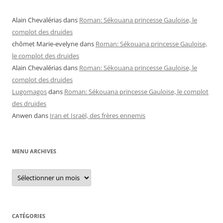
Alain Chevalérias
dans
Roman: Sékouana princesse Gauloise, le
complot des druides
chômet Marie-evelyne
dans
Roman: Sékouana princesse Gauloise,
le complot des druides
Alain Chevalérias
dans
Roman: Sékouana princesse Gauloise, le
complot des druides
Lugomagos
dans
Roman: Sékouana princesse Gauloise, le complot
des druides
Anwen
dans
Iran et Israël, des frères ennemis
MENU ARCHIVES
Menu
archives
CATÉGORIES