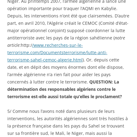
Niger. Au printemps 2007, l’armée algérienne a lancé une
opération importante pour traquer l’AQMI en Kabylie.
Depuis, les interventions n’ont été que clairsemées. D’autre
part, en avril 2010, l’Algérie créait le CEMOC (Comité d’état-
major opérationnel conjoint) supposé coordonner la lutte
antiterroriste avec les pays de la région sahélienne (
notre
article
:http:/
/www.recherches-sur-le-
terrorisme.com/Documentsterrorisme/lutte-anti-
terrorisme-sahel-cemoc-algerie.html
). Or, depuis cette
date, et en dépit des moyens énormes dont elle dispose,
l’armée algérienne n’a rien fait pour aider les pays
concernés à lutter contre le terrorisme.
QUESTION: La
détermination des responsables algériens contre le
terrorisme est-elle aussi totale qu’elles le proclament?
5/ Comme nous l’avons noté dans plusieurs de leurs
interventions, les autorités algériennes sont très hostiles à
la présence française dans les pays du Sahel se trouvant
sur sa frontière sud, le Mali, le Niger, mais aussi la