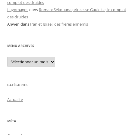
complot des druides
Lugomagos
dans
Roman: Sékouana princesse Gauloise, le complot
des druides
Anwen
dans
Iran et Israël, des frères ennemis
MENU ARCHIVES
Menu
archives
CATÉGORIES
Actualité
MÉTA