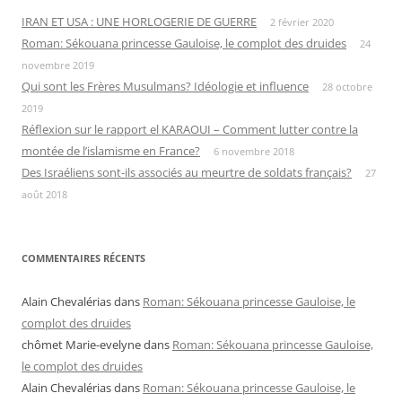
IRAN ET USA : UNE HORLOGERIE DE GUERRE
2 février 2020
Roman: Sékouana princesse Gauloise, le complot des druides
24
novembre 2019
Qui sont les Frères Musulmans? Idéologie et influence
28 octobre
2019
Réflexion sur le rapport el KARAOUI – Comment lutter contre la
montée de l’islamisme en France?
6 novembre 2018
Des Israéliens sont-ils associés au meurtre de soldats français?
27
août 2018
COMMENTAIRES RÉCENTS
Alain Chevalérias
dans
Roman: Sékouana princesse Gauloise, le
complot des druides
chômet Marie-evelyne
dans
Roman: Sékouana princesse Gauloise,
le complot des druides
Alain Chevalérias
dans
Roman: Sékouana princesse Gauloise, le