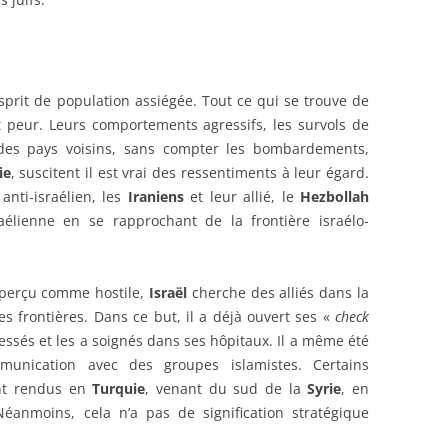
sprit de population assiégée. Tout ce qui se trouve de
ait peur. Leurs comportements agressifs, les survols de
des pays voisins, sans compter les bombardements,
ie
, suscitent il est vrai des ressentiments à leur égard.
anti-israélien, les
Iraniens
et leur allié, le
Hezbollah
raélienne en se rapprochant de la frontière israélo-
 perçu comme hostile,
Israël
cherche des alliés dans la
es frontières. Dans ce but, il a déjà ouvert ses «
check
essés et les a soignés dans ses hôpitaux. Il a même été
unication avec des groupes islamistes. Certains
ont rendus en
Turquie
, venant du sud de la
Syrie
, en
 Néanmoins, cela n’a pas de signification stratégique