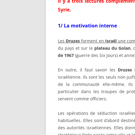
Il y a trois lectures complément
Syrie.
1/
La motivation interne
Les
Druzes
forment en
Israël
une com
du pays et sur le
plateau du Golan
, 
de 1967
(guerre des Six Jours) et ann
En outre, il faut savoir les
Druzes i
israélienne. Ils sont les seuls non-jui
de la communauté elle-même. Ils
particulier dans les troupes de pro
servent comme officiers.
Les opérations de séduction israéli
habituelles. Elles sont d’abord destin
des autorités israéliennes. Elles do
stratégique forte existe entre elle et le