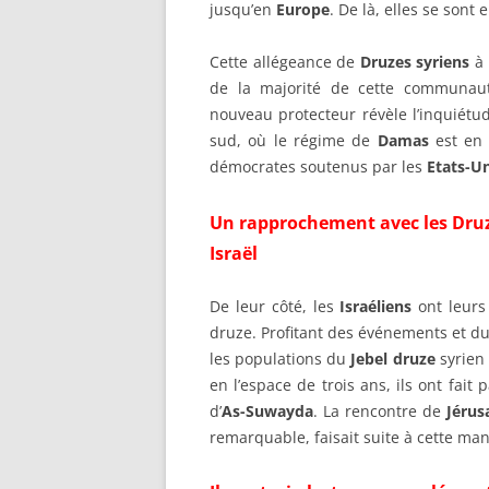
jusqu’en
Europe
. De là, elles se sont
Cette allégeance de
Druzes syriens
à l
de la majorité de cette communau
nouveau protecteur révèle l’inquiétu
sud, où le régime de
Damas
est en 
démocrates soutenus par les
Etats-Un
Un rapprochement avec les Druz
Israël
De leur côté, les
Israéliens
ont leurs
druze. Profitant des événements et du
les populations du
Jebel druze
syrien 
en l’espace de trois ans, ils ont fait
d’
As-Suwayda
. La rencontre de
Jérus
remarquable, faisait suite à cette ma