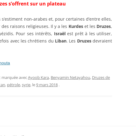
zes s’offrent sur un plateau
s s’estiment non-arabes et, pour certaines d’entre elles,
des raisons religieuses. Il y a les
Kurdes
et les
Druzes
,
yézidis. Pour ses intérêts,
Israël
est prêt à les utiliser,
trefois avec les chrétiens du
Liban
. Les
Druzes
devraient
houta
et marquée avec
Ayoob Kara
,
Benyamin Netayahou
,
Druzes de
tan
,
pétrole
,
syrie
, le
9 mars 2018
.