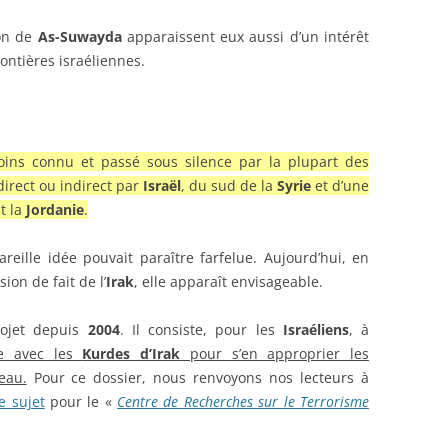
ion de
As-Suwayda
apparaissent eux aussi d’un intérêt
rontières israéliennes.
moins connu et passé sous silence par la plupart des
direct ou indirect par
Israël
, du sud de la
Syrie
et d’une
t la
Jordanie
.
areille idée pouvait paraître farfelue. Aujourd’hui, en
ion de fait de l’
Irak
, elle apparaît envisageable.
ojet depuis
2004
. Il consiste, pour les
Israéliens
, à
ue avec les
Kurdes d’Irak
pour s’en approprier les
eau.
Pour ce dossier, nous renvoyons nos lecteurs à
e sujet
pour le «
Centre de Recherches sur le Terrorisme