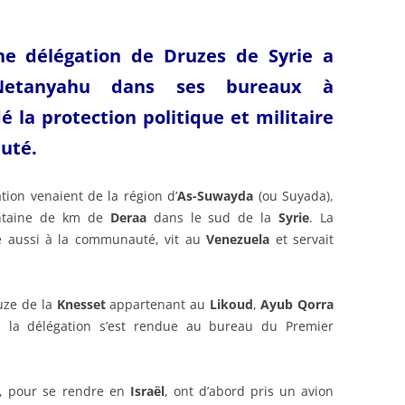
une délégation de Druzes de Syrie a
Netanyahu dans ses bureaux à
 la protection politique et militaire
uté.
ion venaient de la région d’
As-Suwayda
(ou Suyada),
ntaine de km de
Deraa
dans le sud de la
Syrie
. La
le aussi à la communauté, vit au
Venezuela
et servait
ze de la
Knesset
appartenant au
Likoud
,
Ayub Qorra
a), la délégation s’est rendue au bureau du Premier
, pour se rendre en
Israël
, ont d’abord pris un avion