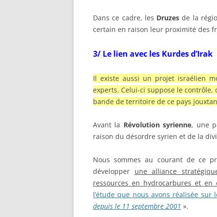
Dans ce cadre, les
Druzes
de la rég
certain en raison leur proximité des f
3/
Le lien avec les Kurdes d’Irak
Il existe aussi un projet israélien 
experts. Celui-ci suppose le contrôle, 
bande de territoire de ce pays jouxtan
Avant la
Révolution syrienne
, une p
raison du désordre syrien et de la divis
Nous sommes au courant de ce pr
développer
une alliance stratégiq
ressources en hydrocarbures et en 
l’étude que nous avons réalisée sur l
depuis le 11 septembre 2001
».