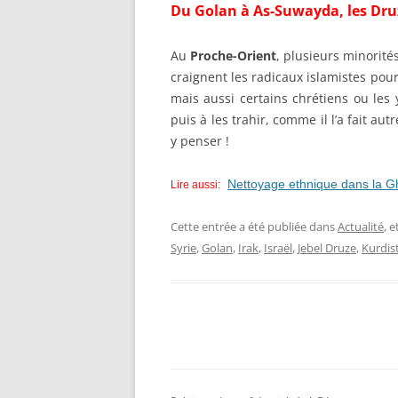
Du Golan à As-Suwayda
,
les Dru
Au
Proche-Orient
, plusieurs minorité
craignent les radicaux islamistes pour 
mais aussi certains chrétiens ou les 
puis à les trahir, comme il l’a fait au
y penser !
Nettoyage ethnique dans la G
Lire aussi:
Cette entrée a été publiée dans
Actualité
, 
Syrie
,
Golan
,
Irak
,
Israël
,
Jebel Druze
,
Kurdis