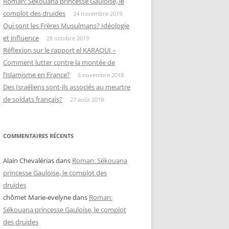
Roman: Sékouana princesse Gauloise, le
complot des druides
24 novembre 2019
Qui sont les Frères Musulmans? Idéologie
et influence
28 octobre 2019
Réflexion sur le rapport el KARAOUI –
Comment lutter contre la montée de
l’islamisme en France?
6 novembre 2018
Des Israéliens sont-ils associés au meurtre
de soldats français?
27 août 2018
COMMENTAIRES RÉCENTS
Alain Chevalérias
dans
Roman: Sékouana
princesse Gauloise, le complot des
druides
chômet Marie-evelyne
dans
Roman:
Sékouana princesse Gauloise, le complot
des druides