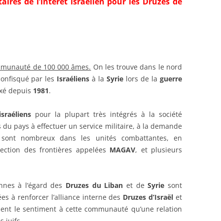
aires de l’intérêt israélien pour les Druzes de
munauté de 100 000 âmes.
On les trouve dans le nord
confisqué par les
Israéliens
à la
Syrie
lors de la
guerre
exé depuis
1981
.
sraéliens
pour la plupart très intégrés à la société
fs du pays à effectuer un service militaire, à la demande
 sont nombreux dans les unités combattantes, en
tection des frontières appelées
MAGAV
, et plusieurs
ennes à l’égard des
Druzes du Liban
et de
Syrie
sont
ées à renforcer l’alliance interne des
Druzes d’Israël
et
nnent le sentiment à cette communauté qu’une relation
s juifs.