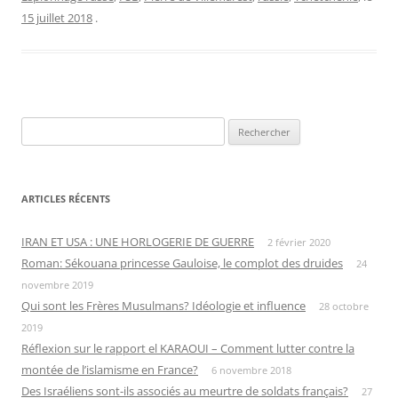
15 juillet 2018
.
Rechercher :
ARTICLES RÉCENTS
IRAN ET USA : UNE HORLOGERIE DE GUERRE
2 février 2020
Roman: Sékouana princesse Gauloise, le complot des druides
24
novembre 2019
Qui sont les Frères Musulmans? Idéologie et influence
28 octobre
2019
Réflexion sur le rapport el KARAOUI – Comment lutter contre la
montée de l’islamisme en France?
6 novembre 2018
Des Israéliens sont-ils associés au meurtre de soldats français?
27