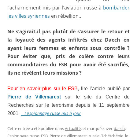
l’acharnement mis par l’aviation russe à
bombarder
les villes syriennes
en rébellion,.
Ne s’agirait-il pas plutôt de s’assurer le retour et
la loyauté des agents infiltrés chez Daech en
ayant leurs femmes et enfants sous contrôle ?
Pour éviter que, pris de colère contre leurs
commanditaires du FSB pour avoir été sacrifiés,
ils ne révèlent leurs missions ?
Pour en savoir plus sur le FSB
, lire l’article publié par
Pierre de Villemarest
sur le site du Centre de
Recherches sur le terrorisme depuis le 11 septembre
L’espionnage russe mis à jour
2001:
Cette entrée a été publiée dans
Actualité
, et marquée avec
daech
,
Espionnage russe
,
FSB
,
Pierre de Villemarest
,
russie
,
Tchétchénie
, le