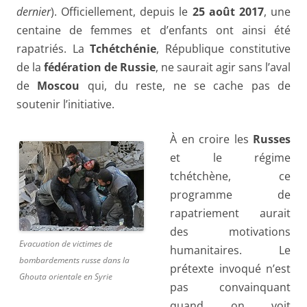
dernier
). Officiellement, depuis le
25 août 2017
, une
centaine de femmes et d’enfants ont ainsi été
rapatriés. La
Tchétchénie
, République constitutive
de la
fédération de Russie
, ne saurait agir sans l’aval
de
Moscou
qui, du reste, ne se cache pas de
soutenir l’initiative.
À en croire les
Russes
et le régime
tchétchène, ce
programme de
rapatriement aurait
des motivations
Evacuation de victimes de
humanitaires. Le
bombardements russe dans la
prétexte invoqué n’est
Ghouta orientale en Syrie
pas convainquant
quand on voit