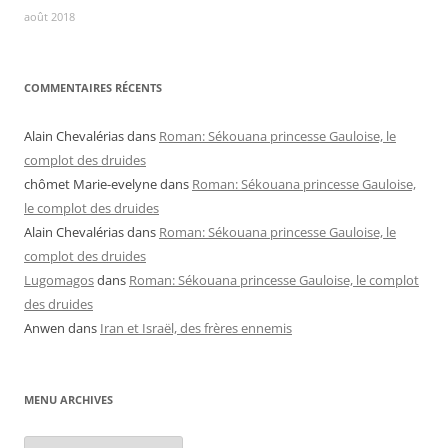
août 2018
COMMENTAIRES RÉCENTS
Alain Chevalérias
dans
Roman: Sékouana princesse Gauloise, le
complot des druides
chômet Marie-evelyne
dans
Roman: Sékouana princesse Gauloise,
le complot des druides
Alain Chevalérias
dans
Roman: Sékouana princesse Gauloise, le
complot des druides
Lugomagos
dans
Roman: Sékouana princesse Gauloise, le complot
des druides
Anwen
dans
Iran et Israël, des frères ennemis
MENU ARCHIVES
Menu