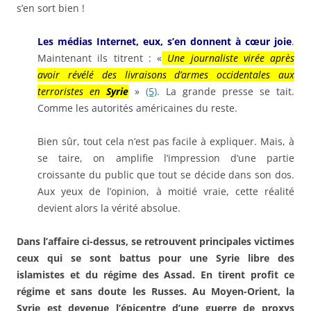
s’en sort bien !
Les médias Internet, eux, s’en donnent à cœur joie
.
Maintenant ils titrent : «
Une journaliste virée après
avoir révélé des livraisons d’armes occidentales aux
terroristes en
Syrie
»
(5)
. La grande presse se tait.
Comme les autorités américaines du reste.
Bien sûr, tout cela n’est pas facile à expliquer. Mais, à
se taire, on amplifie l’impression d’une partie
croissante du public que tout se décide dans son dos.
Aux yeux de l’opinion, à moitié vraie, cette réalité
devient alors la vérité absolue.
Dans l’affaire ci-dessus, se retrouvent principales victimes
ceux qui se sont battus pour une Syrie libre des
islamistes et du régime des Assad. En tirent profit ce
régime et sans doute les Russes. Au Moyen-Orient, la
Syrie est devenue l’épicentre d’une guerre de proxys