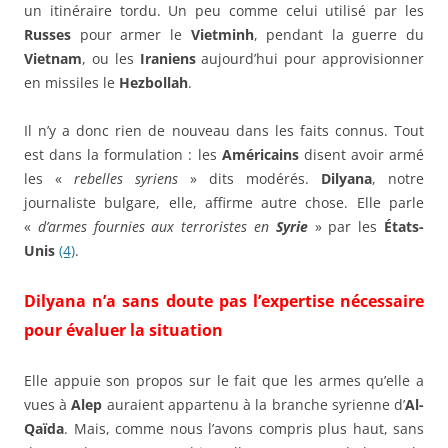
un itinéraire tordu. Un peu comme celui utilisé par les
Russes
pour armer le
Vietminh
, pendant la guerre du
Vietnam
, ou les
Iraniens
aujourd’hui pour approvisionner
en missiles le
Hezbollah
.
Il n’y a donc rien de nouveau dans les faits connus. Tout
est dans la formulation : les
Américains
disent avoir armé
les «
rebelles syriens
» dits modérés.
Dilyana
, notre
journaliste bulgare, elle, affirme autre chose. Elle parle
«
d’armes fournies aux terroristes en
Syrie
» par les
États-
Unis
(4)
.
Dilyana n’a sans doute pas l’expertise nécessaire
pour évaluer la situation
Elle appuie son propos sur le fait que les armes qu’elle a
vues à
Alep
auraient appartenu à la branche syrienne d’
Al-
Qaïda
. Mais, comme nous l’avons compris plus haut, sans