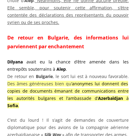
chute d’
Alep
.
Néanmoins, elle ne donne aucune preuve.
Elle semble, pour soutenir cette affirmation, s’être
contentée des déclarations des représentants du pouvoir
syrien ou de ses proches.
De retour en Bulgarie, des informations lui
parviennent par enchantement
Dilyana
avait eu la chance d’être amenée dans les
entrepôts souterrains à
Alep
.
De retour en
Bulgarie
, le sort lui est à nouveau favorable.
Des âmes généreuses bien qu
‘anonymes lui donnent des
copies de documents émanant de communications entre
les autorités bulgares et l’ambassade d’
Azerbaïdjan
à
Sofia
.
C’est du lourd ! Il s’agit de demandes de couverture
diplomatique pour des avions de la compagnie aérienne
azerbaïdjanaise «
Silk Way
» afin de transporter des armes.