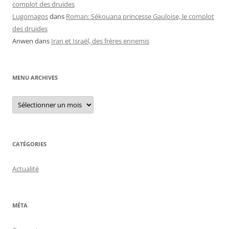
complot des druides
Lugomagos
dans
Roman: Sékouana princesse Gauloise, le complot
des druides
Anwen
dans
Iran et Israël, des frères ennemis
MENU ARCHIVES
Menu
archives
CATÉGORIES
Actualité
MÉTA