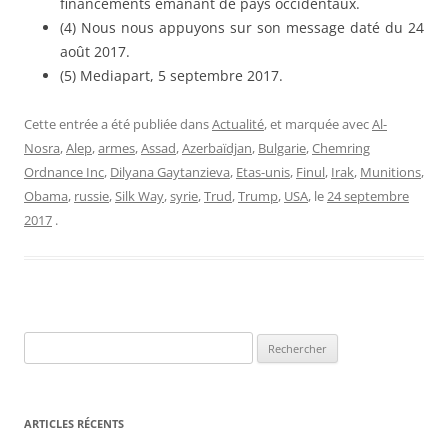
financements émanant de pays occidentaux.
(4) Nous nous appuyons sur son message daté du 24
août 2017.
(5) Mediapart, 5 septembre 2017.
Cette entrée a été publiée dans
Actualité
, et marquée avec
Al-
Nosra
,
Alep
,
armes
,
Assad
,
Azerbaïdjan
,
Bulgarie
,
Chemring
Ordnance Inc
,
Dilyana Gaytanzieva
,
Etas-unis
,
Finul
,
Irak
,
Munitions
,
Obama
,
russie
,
Silk Way
,
syrie
,
Trud
,
Trump
,
USA
, le
24 septembre
2017
.
Rechercher :
ARTICLES RÉCENTS