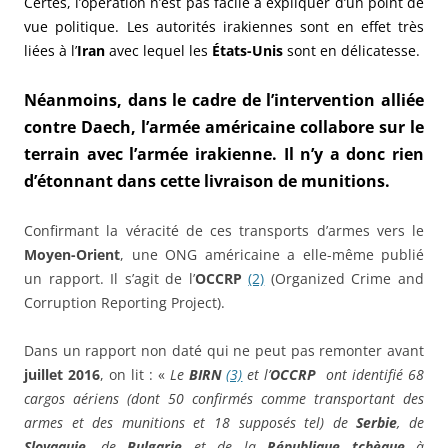
Certes, l’opération n’est pas facile à expliquer d’un point de
vue politique. Les autorités irakiennes sont en effet très
liées à l’
Iran
avec lequel les
États-Unis
sont en délicatesse.
Néanmoins, dans le cadre de l’intervention alliée
contre Daech, l’armée américaine collabore sur le
terrain avec l’armée irakienne. Il n’y a donc rien
d’étonnant dans cette livraison de munitions.
Confirmant la véracité de ces transports d’armes vers le
Moyen-Orient
, une ONG américaine a elle-même publié
un rapport. Il s’agit de l’
OCCRP
(2)
(Organized Crime and
Corruption Reporting Project).
Dans un rapport non daté qui ne peut pas remonter avant
juillet 2016
, on lit : «
Le
BIRN
(3)
et l’
OCCRP
ont identifié 68
cargos aériens (dont 50 confirmés comme transportant des
armes et des munitions et 18 supposés tel) de
Serbie
, de
Slovaquie
, de
Bulgarie
et de la
République tchèque
à