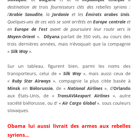
destination de trois fournisseurs clés des rebelles syriens :
l’
Arabie Saoudite
, la
Jordanie
et les
Émirats arabes Unis
.
Quelques-uns de ces vols se sont arrêtés en
Europe centrale
et
en
Europe de l’est
avant de poursuivre leur route vers le
Moyen-Orient
».
Dilyana
parlait de 350 vols, au cours des
trois dernières années, mais n’évoquait que la compagnie
«
Silk Way
».
Sur un tableau, figurent bien, parmi les noms des
transporteurs, celui de «
Silk Way
», mais aussi ceux de
«
Ruby Star Airways
», compagnie la plus citée basée à
Minsk
en
Biélorussie
, de «
National Airlines
», d’
Orlando
aux États-Unis, de «
TransAVIAexport Airlines
», autre
société biélorusse, ou d’ «
Air Cargo Global
», sous couleurs
slovaques.
Obama lui aussi livrait des armes aux rebelles
syriens…