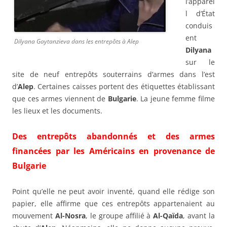
l’apparei
l d’État
conduis
ent
Dilyana Gaytanzieva dans les entrepôts à Alep
Dilyana
sur le
site de neuf entrepôts souterrains d’armes dans l’est
d’
Alep
. Certaines caisses portent des étiquettes établissant
que ces armes viennent de
Bulgarie
. La jeune femme filme
les lieux et les documents.
Des entrepôts abandonnés et des armes
financées par les Américains en provenance de
Bulgarie
Point qu’elle ne peut avoir inventé, quand elle rédige son
papier, elle affirme que ces entrepôts appartenaient au
mouvement
Al-Nosra
, le groupe affilié à
Al-Qaïda
, avant la