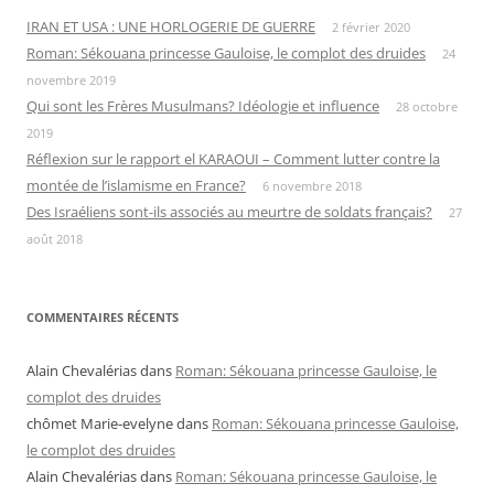
IRAN ET USA : UNE HORLOGERIE DE GUERRE
2 février 2020
Roman: Sékouana princesse Gauloise, le complot des druides
24
novembre 2019
Qui sont les Frères Musulmans? Idéologie et influence
28 octobre
2019
Réflexion sur le rapport el KARAOUI – Comment lutter contre la
montée de l’islamisme en France?
6 novembre 2018
Des Israéliens sont-ils associés au meurtre de soldats français?
27
août 2018
COMMENTAIRES RÉCENTS
Alain Chevalérias
dans
Roman: Sékouana princesse Gauloise, le
complot des druides
chômet Marie-evelyne
dans
Roman: Sékouana princesse Gauloise,
le complot des druides
Alain Chevalérias
dans
Roman: Sékouana princesse Gauloise, le