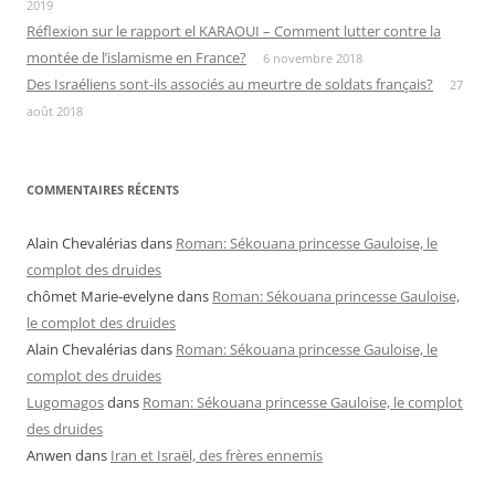
2019
Réflexion sur le rapport el KARAOUI – Comment lutter contre la
montée de l’islamisme en France?
6 novembre 2018
Des Israéliens sont-ils associés au meurtre de soldats français?
27
août 2018
COMMENTAIRES RÉCENTS
Alain Chevalérias
dans
Roman: Sékouana princesse Gauloise, le
complot des druides
chômet Marie-evelyne
dans
Roman: Sékouana princesse Gauloise,
le complot des druides
Alain Chevalérias
dans
Roman: Sékouana princesse Gauloise, le
complot des druides
Lugomagos
dans
Roman: Sékouana princesse Gauloise, le complot
des druides
Anwen
dans
Iran et Israël, des frères ennemis