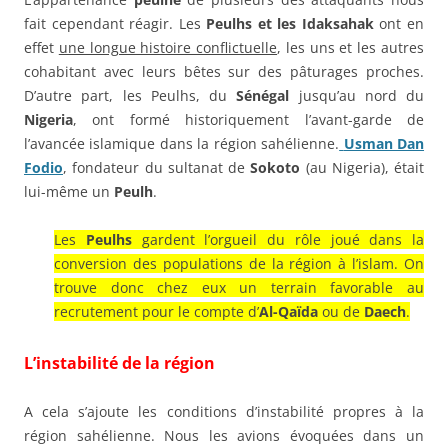
fait cependant réagir. Les
Peulhs et les Idaksahak
ont en
effet
une longue histoire conflictuelle
, les uns et les autres
cohabitant avec leurs bêtes sur des pâturages proches.
D’autre part, les Peulhs, du
Sénégal
jusqu’au nord du
Nigeria
, ont formé historiquement l’avant-garde de
l’avancée islamique dans la région sahélienne.
Usman Dan
Fodio
, fondateur du sultanat de
Sokoto
(au Nigeria), était
lui-même un
Peulh
.
Les
Peulhs
gardent l’orgueil du rôle joué dans la
conversion des populations de la région à l’islam. On
trouve donc chez eux un terrain favorable au
recrutement pour le compte d’
Al-Qaïda
ou de
Daech
.
L’instabilité de la région
A cela s’ajoute les conditions d’instabilité propres à la
région sahélienne. Nous les avions évoquées dans un