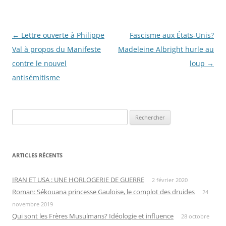
Navigation
←
Lettre ouverte à Philippe
Fascisme aux États-Unis?
des
Val à propos du Manifeste
Madeleine Albright hurle au
articles
contre le nouvel
loup
→
antisémitisme
Rechercher :
ARTICLES RÉCENTS
IRAN ET USA : UNE HORLOGERIE DE GUERRE
2 février 2020
Roman: Sékouana princesse Gauloise, le complot des druides
24
novembre 2019
Qui sont les Frères Musulmans? Idéologie et influence
28 octobre