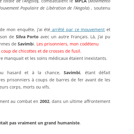
 totale de l’Angola
)
, combattaient le
MPLA
(
Movimento
ouvement Populaire de Libération de l’Angola
) , soutenu
 de mon enquête, j’ai été
arrêté par ce mouvement
et
rison de
Silva Porto
avec un autre Français. Là, j’ai pu
ommes de
Savimb
i.
Les prisonniers, mon codétenu
coup de chicottes et de crosses de fusil.
re manquait et les soins médicaux étaient inexistants.
 au hasard et à la chance,
Savimbi
, étant défait
tres prisonniers à coups de barres de fer avant de les
eurs corps, morts ou vifs.
ment au combat en
2002
, dans un ultime affrontement
n’était pas vraiment un grand humaniste
.