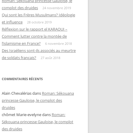
Roman: Sékouana princesse Gauloise, le
complot des druides
24 novembre 2019
Qui sont les Frères Musulmans? Idéologie
et influence
28 octobre 2019
Réflexion sur le rapport el KARAOUI –
Comment lutter contre la montée de
l’islamisme en France?
6 novembre 2018
Des Israéliens sont-ils associés au meurtre
de soldats français?
27 août 2018
COMMENTAIRES RÉCENTS
Alain Chevalérias
dans
Roman: Sékouana
princesse Gauloise, le complot des
druides
chômet Marie-evelyne
dans
Roman:
Sékouana princesse Gauloise, le complot
des druides