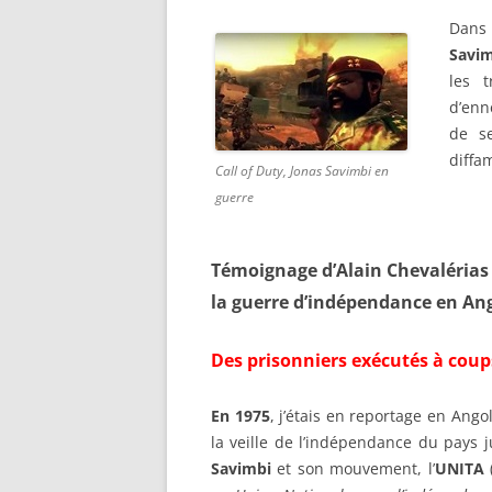
Dans 
Savi
les 
d’enne
de s
diffa
Call of Duty, Jonas Savimbi en
guerre
Témoignage d’Alain Chevalérias
la guerre d’indépendance en An
Des prisonniers exécutés à coups
En 1975
, j’étais en reportage en Ang
la veille de l’indépendance du pays j
Savimbi
et son mouvement, l’
UNITA