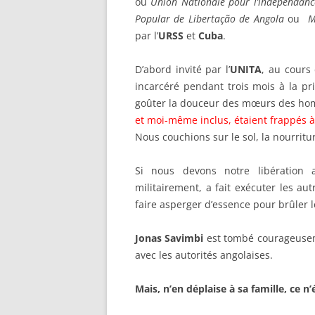
ou
Union Nationale pour l’indépendance
Popular de Libertação de Angola
ou
M
par l’
URSS
et
Cuba
.
D’abord invité par l’
UNITA
, au cours
incarcéré pendant trois mois à la p
goûter la douceur des mœurs des h
et moi-même inclus, étaient frappés à 
Nous couchions sur le sol, la nourritu
Si nous devons notre libération
militairement, a fait exécuter les au
faire asperger d’essence pour brûler l
Jonas Savimbi
est tombé courageuse
avec les autorités angolaises.
Mais, n’en déplaise à sa famille, ce 