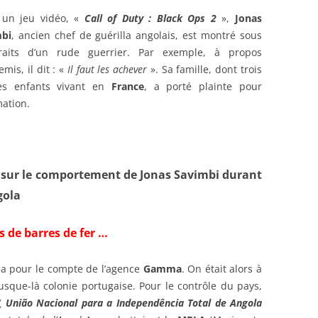
un jeu vidéo, «
Call of Duty : Black Ops 2
»,
Jonas
mbi
, ancien chef de guérilla angolais, est montré sous
traits d’un rude guerrier. Par exemple, à propos
mis, il dit : «
Il faut les achever
». Sa famille, dont trois
es enfants vivant en
France
, a porté plainte pour
mation.
 sur le comportement de Jonas Savimbi durant
gola
 de barres de fer …
ola pour le compte de l’agence
Gamma
. On était alors à
usque-là colonie portugaise. Pour le contrôle du pays,
(
União Nacional para a Independência Total de Angola