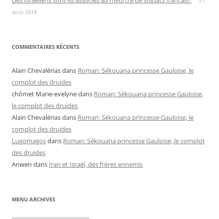
Des Israéliens sont-ils associés au meurtre de soldats français?
27
août 2018
COMMENTAIRES RÉCENTS
Alain Chevalérias
dans
Roman: Sékouana princesse Gauloise, le
complot des druides
chômet Marie-evelyne
dans
Roman: Sékouana princesse Gauloise,
le complot des druides
Alain Chevalérias
dans
Roman: Sékouana princesse Gauloise, le
complot des druides
Lugomagos
dans
Roman: Sékouana princesse Gauloise, le complot
des druides
Anwen
dans
Iran et Israël, des frères ennemis
MENU ARCHIVES