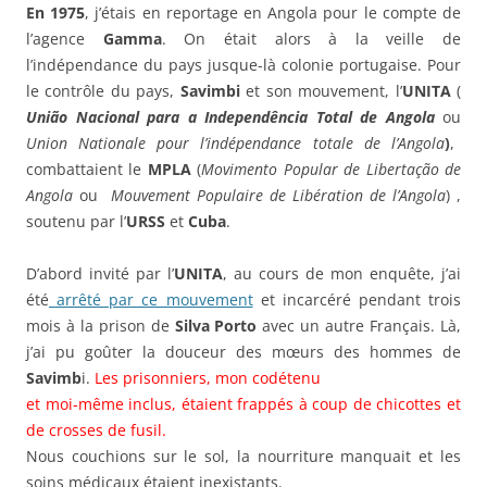
En 1975
, j’étais en reportage en Angola pour le compte de
l’agence
Gamma
. On était alors à la veille de
l’indépendance du pays jusque-là colonie portugaise. Pour
le contrôle du pays,
Savimbi
et son mouvement, l’
UNITA
(
União Nacional para a Independência Total de Angola
ou
Union Nationale pour l’indépendance totale de l’Angola
)
,
combattaient le
MPLA
(
Movimento Popular de Libertação de
Angola
ou
Mouvement Populaire de Libération de l’Angola
) ,
soutenu par l’
URSS
et
Cuba
.
D’abord invité par l’
UNITA
, au cours de mon enquête, j’ai
été
arrêté par ce mouvement
et incarcéré pendant trois
mois à la prison de
Silva Porto
avec un autre Français. Là,
j’ai pu goûter la douceur des mœurs des hommes de
Savimb
i.
Les prisonniers, mon codétenu
et moi-même inclus, étaient frappés à coup de chicottes et
de crosses de fusil.
Nous couchions sur le sol, la nourriture manquait et les
soins médicaux étaient inexistants.