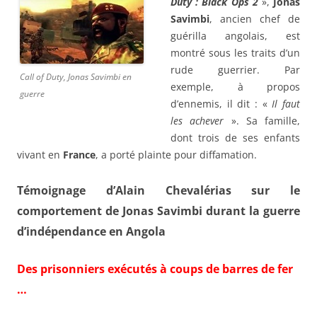
Duty : Black Ops 2
»,
Jonas
Savimbi
, ancien chef de
guérilla angolais, est
montré sous les traits d’un
rude guerrier. Par
Call of Duty, Jonas Savimbi en
exemple, à propos
guerre
d’ennemis, il dit : «
Il faut
les achever
». Sa famille,
dont trois de ses enfants
vivant en
France
, a porté plainte pour diffamation.
Témoignage d’Alain Chevalérias sur le
comportement de Jonas Savimbi durant la guerre
d’indépendance en Angola
Des prisonniers exécutés à coups de barres de fer
…