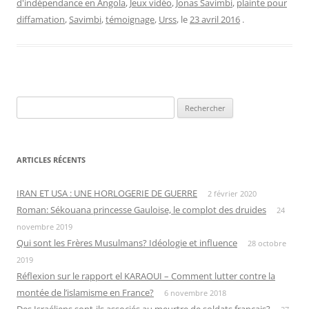
d'indépendance en Angola
,
Jeux vidéo
,
Jonas Savimbi
,
plainte pour
diffamation
,
Savimbi
,
témoignage
,
Urss
, le
23 avril 2016
.
Rechercher :
ARTICLES RÉCENTS
IRAN ET USA : UNE HORLOGERIE DE GUERRE
2 février 2020
Roman: Sékouana princesse Gauloise, le complot des druides
24
novembre 2019
Qui sont les Frères Musulmans? Idéologie et influence
28 octobre
2019
Réflexion sur le rapport el KARAOUI – Comment lutter contre la
montée de l’islamisme en France?
6 novembre 2018