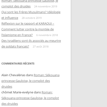
Roman: Sékouana princesse Gauloise, le
complot des druides
24 novembre 2019
Qui sont les Frères Musulmans? Idéologie
et influence
28 octobre 2019
Réflexion sur le rapport el KARAOUI –
Comment lutter contre la montée de
l’islamisme en France?
6 novembre 2018
Des Israéliens sont-ils associés au meurtre
de soldats français?
27 août 2018
COMMENTAIRES RÉCENTS
Alain Chevalérias
dans
Roman: Sékouana
princesse Gauloise, le complot des
druides
chômet Marie-evelyne
dans
Roman:
Sékouana princesse Gauloise, le complot
des druides