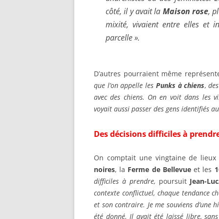
côté, il y avait la
Maison rose
, p
mixité, vivaient entre elles et 
parcelle
».
D’autres pourraient même représent
que l’on appelle les
Punks à chiens
, de
avec des chiens. On en voit dans les v
voyait aussi passer des gens identifiés a
Des décisions difficiles à prendr
On comptait une vingtaine de lieux d
noires
, la
Ferme de Bellevue
et les
1
difficiles à prendre,
poursuit
Jean-Luc
contexte conflictuel, chaque tendance ch
et son contraire. Je me souviens d’une h
été donné. Il avait été laissé libre, sa