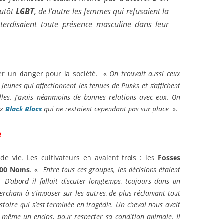
lutôt
LGBT
, de l’autre les femmes qui refusaient la
interdisaient toute présence masculine dans leur
er un danger pour la société. «
On trouvait aussi ceux
s jeunes qui affectionnent les tenues de Punks et s’affichent
illes. J’avais néanmoins de bonnes relations avec eux. On
ux
Black Blocs
qui ne restaient cependant pas sur place
».
e
e vie. Les cultivateurs en avaient trois : les
Fosses
00 Noms
. «
Entre tous ces groupes, les décisions étaient
. D’abord il fallait discuter longtemps, toujours dans un
erchant à s’imposer sur les autres, de plus réclamant tout
istoire qui s’est terminée en tragédie. Un cheval nous avait
ns même un enclos, pour respecter sa condition animale. Il