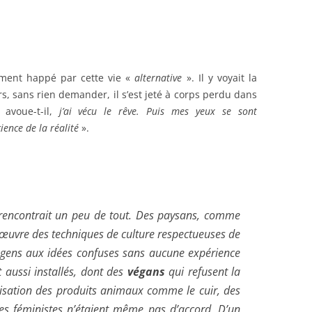
ement happé par cette vie «
alternative
». Il y voyait la
s, sans rien demander, il s’est jeté à corps perdu dans
, avoue-t-il,
j’ai vécu le rêve. Puis mes yeux se sont
ience de la réalité
».
rencon
trait un peu de tout. Des paysans,
comme
 œuvre des techniques de culture respectueuses de
 gens aux idées confuses sans aucune expérience
t aussi installés, dont des
végans
qui refusent la
lisation des produits animaux comme le cuir, des
Les féministes n’étaient même pas d’accord. D’un