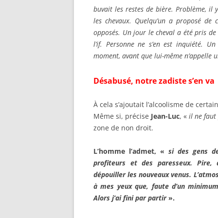
buvait les restes de bière. Problème, il 
les chevaux. Quelqu’un a proposé de co
opposés. Un jour le cheval a été pris d
l’if. Personne ne s’en est inquiété. 
moment, avant que lui-même n’appelle un 
Désabusé, notre zadiste s’en va
À cela s’ajoutait l’alcoolisme de cert
Même si, précise
Jean-Luc
, «
il
ne faut
zone de non droit.
L’homme l’admet, «
si des gens de
profiteurs et des paresseux. Pire,
dépouiller les nouveaux venus. L’atmos
à mes yeux que, faute d’un minimum d
Alors j’ai fini par partir
».