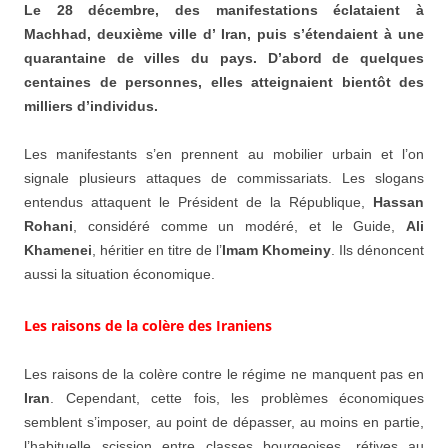
L
e 28 décembre, des manifestations éclataient à
Machhad, deuxième ville d’ Iran, puis s’étendaient à une
quarantaine de villes du pays. D’abord de quelques
centaines de personnes, elles atteignaient bientôt des
milliers d’individus.
Les manifestants s’en prennent au mobilier urbain et l’on
signale plusieurs attaques de commissariats. Les slogans
entendus attaquent le Président de la République,
Hassan
Rohani
, considéré comme un modéré, et le Guide,
Ali
Khamenei
, héritier en titre de l’
Imam Khomeiny
. Ils dénoncent
aussi la situation économique.
Les raisons de la colère des Iraniens
Les raisons de la colère contre le régime ne manquent pas en
Iran
. Cependant, cette fois, les problèmes économiques
semblent s’imposer, au point de dépasser, au moins en partie,
l’habituelle scission entre classes bourgeoises, rétives au