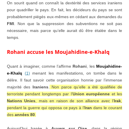
On sourit quand on connaît la dextérité des services iraniens
pour quadriller le pays. En fait, les décideurs du pays se sont
probablement piégés eux-mêmes en cédant aux demandes du
FMI
. Non que la suppression des subventions ne soit pas
nécessaire, mais parce qu’elle aurait dû être étalée dans le
temps.
Rohani accuse les Moujahidine-e-Khalq
Quant à imaginer, comme l’affirme
Rohani
, les
Moujahidine-
e-Khalq
(1)
menant les manifestations, on tombe dans le
délire. Il faut savoir cette organisation honnie par l’immense
majorité des
Iraniens
.
Non parce qu’elle a été qualifiée de
terroriste pendant longtemps par l’
Union européenne
et les
Nations Unies
, mais en raison de son alliance avec l’
Irak
,
pendant la guerre qui opposa ce pays à l’
Iran
dans le courant
des
années 80
.
Aujourd’hui basée à
Auvers sur Oise
, dans la région