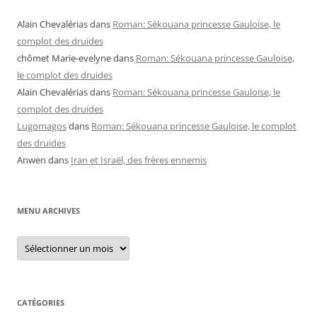
Alain Chevalérias
dans
Roman: Sékouana princesse Gauloise, le
complot des druides
chômet Marie-evelyne
dans
Roman: Sékouana princesse Gauloise,
le complot des druides
Alain Chevalérias
dans
Roman: Sékouana princesse Gauloise, le
complot des druides
Lugomagos
dans
Roman: Sékouana princesse Gauloise, le complot
des druides
Anwen
dans
Iran et Israël, des frères ennemis
MENU ARCHIVES
Menu
archives
CATÉGORIES