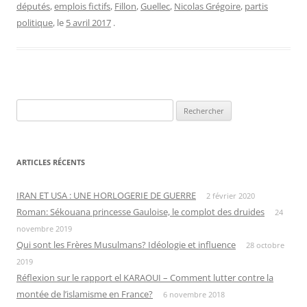
députés
,
emplois fictifs
,
Fillon
,
Guellec
,
Nicolas Grégoire
,
partis
politique
, le
5 avril 2017
.
Rechercher :
ARTICLES RÉCENTS
IRAN ET USA : UNE HORLOGERIE DE GUERRE
2 février 2020
Roman: Sékouana princesse Gauloise, le complot des druides
24
novembre 2019
Qui sont les Frères Musulmans? Idéologie et influence
28 octobre
2019
Réflexion sur le rapport el KARAOUI – Comment lutter contre la
montée de l’islamisme en France?
6 novembre 2018