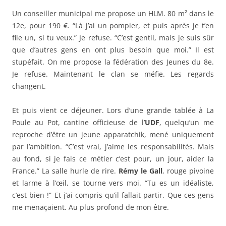
Un conseiller municipal me propose un HLM. 80 m² dans le
12e, pour 190 €. “Là j’ai un pompier, et puis après je t’en
file un, si tu veux.” Je refuse. “C’est gentil, mais je suis sûr
que d’autres gens en ont plus besoin que moi.” Il est
stupéfait. On me propose la fédération des Jeunes du 8e.
Je refuse. Maintenant le clan se méfie. Les regards
changent.
Et puis vient ce déjeuner. Lors d’une grande tablée à La
Poule au Pot, cantine officieuse de l’
UDF
, quelqu’un me
reproche d’être un jeune apparatchik, mené uniquement
par l’ambition. “C’est vrai, j’aime les responsabilités. Mais
au fond, si je fais ce métier c’est pour, un jour, aider la
France.” La salle hurle de rire.
Rémy le Gall
, rouge pivoine
et larme à l’œil, se tourne vers moi. “Tu es un idéaliste,
c’est bien !” Et j’ai compris qu’il fallait partir. Que ces gens
me menaçaient. Au plus profond de mon être.