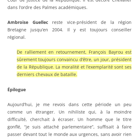
dans l’ordre des Palmes académiques.
Ambroise Guellec
reste vice-président de la région
Bretagne jusqu’en 2004. Il y est toujours conseiller
régional.
De ralliement en retournement, François Bayrou est
sûrement toujours convaincu d’être, un jour, président
de la République. La moralité et l’exemplarité sont ses
derniers chevaux de bataille.
Épilogue
Aujourd’hui, je me revois dans cette période un peu
comme un étranger. Un nihiliste qui, à la moindre
difficulté, cherchait à écraser. Un homme que le titre
gonflé, “je suis attaché parlementaire”, suffisait à faire
passer devant tout le monde aux urgences, sans avoir rien