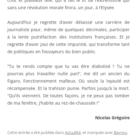
choc et plateaux télé, qui a fait le lit de l’extrémisme qui
sans une révolution morale finira, un jour, à l’Elysée.
Aujourd’hui je regrette d’avoir délaissé une carrière de
journaliste pour, même de quelques décimales, participer
à la lente putréfaction des institutions françaises. Et je
regrette d’avoir joui de cette impunité, qui transforme tant
de politiques en fossoyeurs du bien public.
“Tu te rends compte que tu vas être diabolisé ? Tu ne
pourras plus travailler nulle part”, me dit un ancien du
Figaro. Fonctionnement mafieux. Où seule la loyauté est
récompensée. Et la trahison punie. Parfois jusqu’à la mort.
“Qu’ils viennent. De toutes façons, je ne peux pas tomber
de ma fenêtre, j’habite au rez-de-chaussée !”
Nicolas Grégoire
Cette entrée a été publiée dans
Actualité
, et marquée avec
Bayrou
,