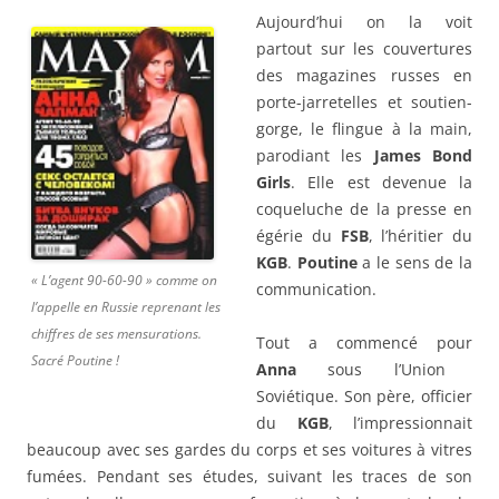
Aujourd’hui on la voit
partout sur les couvertures
des magazines russes en
porte-jarretelles et soutien-
gorge, le flingue à la main,
parodiant les
James Bond
Girls
. Elle est devenue la
coqueluche de la presse en
égérie du
FSB
, l’héritier du
KGB
.
Poutine
a le sens de la
« L’agent 90-60-90 » comme on
communication.
l’appelle en Russie reprenant les
chiffres de ses mensurations.
Tout a commencé pour
Sacré Poutine !
Anna
sous l’Union
Soviétique. Son père, officier
du
KGB
, l’impressionnait
beaucoup avec ses gardes du corps et ses voitures à vitres
fumées. Pendant ses études, suivant les traces de son