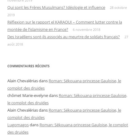
novembre 2019
Qui sont les Frères Musulmans? Idéologie et influence
28 octobre
2019
Réflexion sur le rapport el KARAOUI – Comment lutter contre la
montée de l’islamisme en France?
6 novembre 2018
Des Israéliens sont-ils associés au meurtre de soldats français?
27
août 2018
COMMENTAIRES RÉCENTS
Alain Chevalérias
dans
Roman: Sékouana princesse Gauloise, le
complot des druides
chômet Marie-evelyne
dans
Roman: Sékouana princesse Gauloise,
le complot des druides
Alain Chevalérias
dans
Roman: Sékouana princesse Gauloise, le
complot des druides
Lugomagos
dans
Roman: Sékouana princesse Gauloise, le complot
des druides