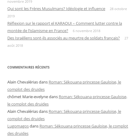
novembre 2019
Qui sont les Frères Musulmans? Idéologie et influence
28 octobre
2019
Réflexion sur le rapport el KARAOUI – Comment lutter contre la
montée de l’islamisme en France?
6 novembre 2018
Des Israéliens sont-ils associés au meurtre de soldats français?
27
août 2018
COMMENTAIRES RÉCENTS
Alain Chevalérias
dans
Roman: Sékouana princesse Gauloise, le
complot des druides
chômet Marie-evelyne
dans
Roman: Sékouana princesse Gauloise,
le complot des druides
Alain Chevalérias
dans
Roman: Sékouana princesse Gauloise, le
complot des druides
Lugomagos
dans
Roman: Sékouana princesse Gauloise, le complot
des druides