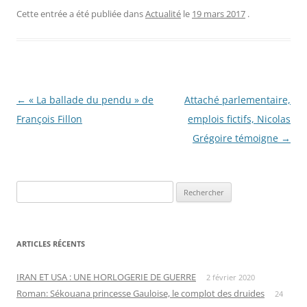
Cette entrée a été publiée dans
Actualité
le
19 mars 2017
.
Navigation
←
« La ballade du pendu » de
Attaché parlementaire,
des
François Fillon
emplois fictifs, Nicolas
articles
Grégoire témoigne
→
Rechercher :
ARTICLES RÉCENTS
IRAN ET USA : UNE HORLOGERIE DE GUERRE
2 février 2020
Roman: Sékouana princesse Gauloise, le complot des druides
24