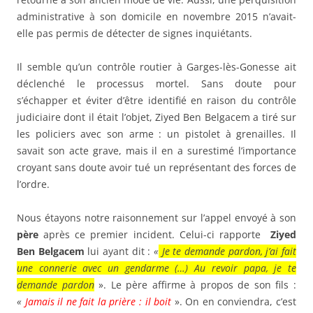
administrative à son domicile en novembre 2015 n’avait-
elle pas permis de détecter de signes inquiétants.
Il semble qu’un contrôle routier à Garges-lès-Gonesse ait
déclenché le processus mortel. Sans doute pour
s’échapper et éviter d’être identifié en raison du contrôle
judiciaire dont il était l’objet, Ziyed Ben Belgacem a tiré sur
les policiers avec son arme : un pistolet à grenailles. Il
savait son acte grave, mais il en a surestimé l’importance
croyant sans doute avoir tué un représentant des forces de
l’ordre.
Nous étayons notre raisonnement sur l’appel envoyé à son
père
après ce premier incident. Celui-ci rapporte
Ziyed
Ben Belgacem
lui ayant dit :
«
Je te demande pardon, j’ai fait
une connerie avec un gendarme (…) Au revoir papa, je te
demande pardon
». Le père affirme à propos de son fils :
«
Jamais il ne fait la prière : il boit
». On en conviendra, c’est