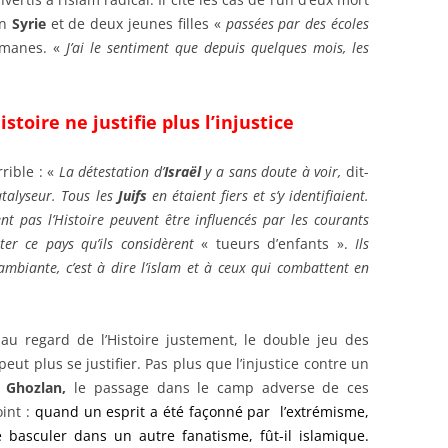
en
Syrie
et de deux jeunes filles «
passées par des écoles
lmanes. «
J’ai le sentiment que depuis quelques mois, les
toire ne justifie plus l’injustice
rible : «
La détestation d’
Israël
y a sans doute à voir,
dit-
atalyseur. Tous les
Juifs
en étaient fiers et s’y identifiaient.
nt pas l’Histoire peuvent être influencés par les courants
er ce pays qu’ils considèrent
« tueurs d’enfants ».
Ils
ambiante, c’est à dire l’islam et à ceux qui combattent en
au regard de l’Histoire justement, le double jeu des
ut plus se justifier. Pas plus que l’injustice contre un
 Ghozlan,
le passage dans le camp adverse de ces
int :
quand un esprit a été façonné par l’extrémisme,
e de basculer dans un autre fanatisme, fût-il islamique.