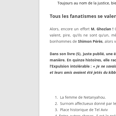
Toujours au nom de la justice, bi
Tous les fanatismes se vale
Alors, encore un effort
M. Ghozlan !
valent, pire, qu’ils ne sont qu’un, 
bonhommes de
Shimon Pérès
, alors
Dans son livre (5), juste publié, une 
manière. En quinze histoires, elle r
l’Expulsion
intolérable : «
Je ne savai
et leurs amis avaient été jetés du kib
La femme de Netanyahou.
Surnom affectueux donné par le
Place historique de Tel Aviv
Entre autres choses, il est le p