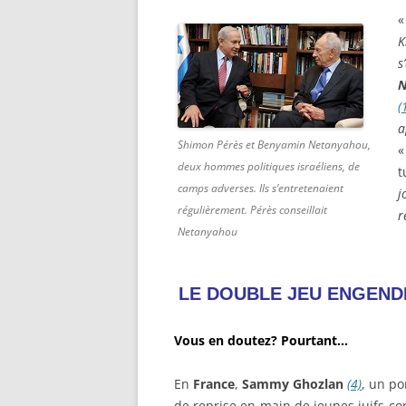
«
K
s
N
(
a
Shimon Pérès et Benyamin Netanyahou,
«
deux hommes politiques israéliens, de
t
camps adverses. Ils s’entretenaient
j
régulièrement. Pérès conseillait
r
Netanyahou
LE DOUBLE JEU ENGEND
Vous en doutez? Pourtant…
En
France
,
Sammy Ghozlan
(4)
, un po
de reprise en main de jeunes juifs conve