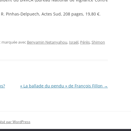
r R. Pinhas-Delpuech, Actes Sud, 208 pages, 19,80 €.
et marquée avec
Benyamin Netanyahou
,
Israël
,
Pérès
,
Shimon
ns?
« La ballade du pendu » de François Fillon
→
ulsé par WordPress