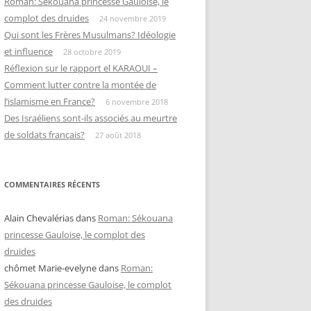
Roman: Sékouana princesse Gauloise, le
complot des druides
24 novembre 2019
Qui sont les Frères Musulmans? Idéologie
et influence
28 octobre 2019
Réflexion sur le rapport el KARAOUI –
Comment lutter contre la montée de
l’islamisme en France?
6 novembre 2018
Des Israéliens sont-ils associés au meurtre
de soldats français?
27 août 2018
COMMENTAIRES RÉCENTS
Alain Chevalérias
dans
Roman: Sékouana
princesse Gauloise, le complot des
druides
chômet Marie-evelyne
dans
Roman:
Sékouana princesse Gauloise, le complot
des druides