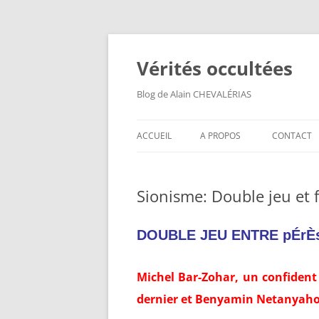
Aller
au
contenu
Vérités occultées
Blog de Alain CHEVALÉRIAS
ACCUEIL
A PROPOS
CONTACT
Sionisme: Double jeu et 
DOUBLE JEU ENTRE pÉrÈ
M
ichel Bar-Zohar, un confident 
dernier et Benyamin Netanyah