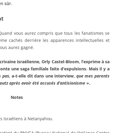
en sûr.
nt
Quand vous aurez compris que tous les fanatismes se
même cachés derrière les apparences intellectuelles et
 vous aurez gagné.
écrivaine israélienne, Orly Castel-Bloom, l’exprime à sa
aconte une saga familiale
faite d’expulsions. Mais il y a
s pas,
a-t-elle dit dans une interview,
que mes parents
boutz après avoir été accusés d’antisionisme
».
Notes
s Israéliens à Netanyahou.
résident du BNVCA (Bureau National de Vigilance Contre