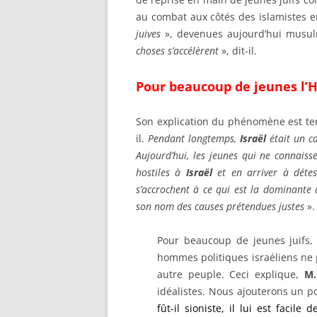
au combat aux côtés des islamistes 
juives
», devenues aujourd’hui musu
choses s’accélèrent
», dit-il.
Pour beaucoup de jeunes l’His
Son explication du phénomène est ter
il.
Pendant longtemps,
Israël
était un c
Aujourd’hui, les jeunes qui ne connaisse
hostiles à
Israël
et en arriver à détest
s’accrochent à ce qui est la dominante 
son nom des causes prétendues justes
».
Pour beaucoup de jeunes juifs, 
hommes politiques israéliens ne pe
autre peuple. Ceci explique,
M.
idéalistes. Nous ajouterons un po
fût-il sioniste, il lui est facil