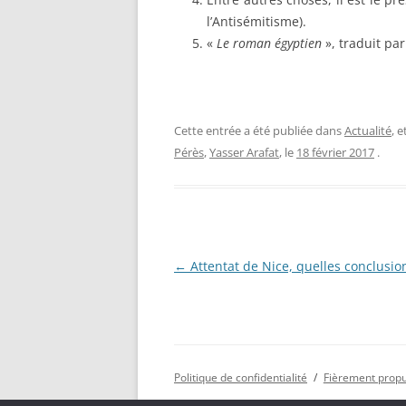
l’Antisémitisme).
«
Le roman égyptien
», traduit pa
Cette entrée a été publiée dans
Actualité
, 
Pérès
,
Yasser Arafat
, le
18 février 2017
.
Navigation
←
Attentat de Nice, quelles conclusio
des
articles
Politique de confidentialité
Fièrement prop