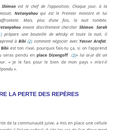
Shimon
est le chef de l’opposition. Chaque jour, à la
nesset,
Netanyahou
qui est le Premier ministre et lui
’affrontent. Mais, plus d’une fois, la nuit tombée,
etanyahou
envoie discrètement chercher
Shimon
.
Sarah
1)
prépare une bouteille de whisky et toute la nuit, il
pprend à
Bibi
(2)
comment négocier avec
Yasser Arafat
.
Bibi
est ton rival, pourquoi fais-tu ça, si on l’apprend
u seras pendu en
place Dizengoff
(3)
»
lui ai-je dit un
our.
« Je le fais pour le bien de mon pays »
m’a-t-il
épondu
».
RE LA PERTE DES REP
È
RES
nte de la communauté juive, a mis en place une cellule
rtis à l’islam radical. Il cite les cas de l’un d’eux mort