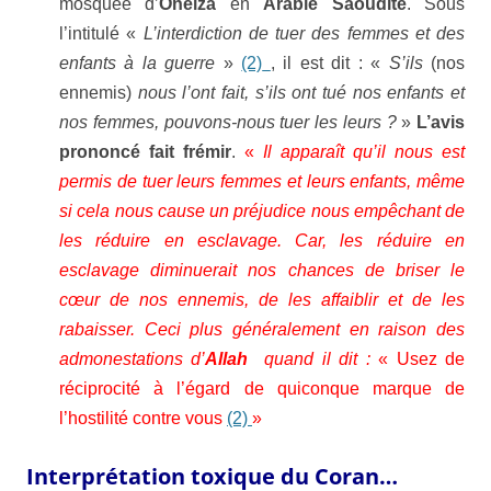
mosquée d’
Oneiza
en
Arabie Saoudite
. Sous
l’intitulé «
L’interdiction de tuer des femmes et des
enfants à la guerre
»
(2)
, il est dit : «
S’ils
(nos
ennemis)
nous l’ont fait, s’ils ont tué nos enfants et
nos femmes, pouvons-nous
tuer les leurs ?
»
L’avis
prononcé fait frémir
.
«
Il apparaît qu’il nous est
permis de tuer leurs femmes et leurs enfants, même
si cela nous cause un préjudice nous empêchant de
les réduire en esclavage. Car, les réduire en
esclavage diminuerait nos chances de briser le
cœur de nos ennemis, de les affaiblir et de les
rabaisser. Ceci plus généralement en raison des
admonestations d’
Allah
quand il dit :
« Usez de
réciprocité à l’égard de quiconque marque de
l’hostilité contre vous
(2)
»
Interprétation toxique du Coran…