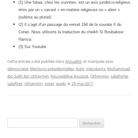
(1) Une fatwa, chez les sunnites, est un avis juridirico-religieux
émis par un «
savant
» en matière religieuse ou «
alem
»
(ouléma au pluriel).
(2) Il s’agit d’un passage du verset 194 de la sourate II du
Coran. Nous utilisons la traduction du cheikh Si Boubakeur
Hamza.
(3) Sur Youtube.
Cette entrée a été publiée dans
Actualité
, et marquée avec
démocratie
,
Elections présidentielles
,
licite
,
mécréants
,
Mohammad
ibn Salih ibn Uthaymin
,
Noureddine Aoussat
,
Otheymin
,
salafisme
,
salafites
,
Uthaymin
,
voter
,
wajib
, le
25 mai 2017
.
Rechercher :