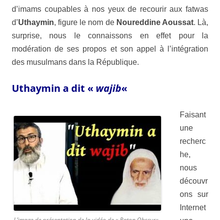
d’imams coupables à nos yeux de recourir aux fatwas
d’
Uthaymin
, figure le nom de
Noureddine Aoussat
. Là,
surprise, nous le connaissons en effet pour la
modération de ses propos et son appel à l’intégration
des musulmans dans la
République
.
Uthaymin a dit «
wajib
«
Faisant
une
recherc
he,
nous
découvr
ons sur
Internet
L’image de présentation de la vidéo de «
Raton Obscur
« ,