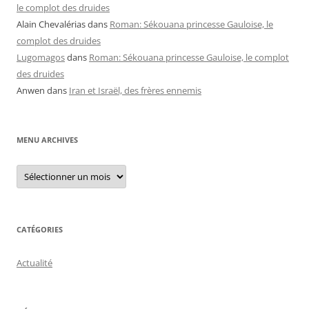
le complot des druides
Alain Chevalérias
dans
Roman: Sékouana princesse Gauloise, le
complot des druides
Lugomagos
dans
Roman: Sékouana princesse Gauloise, le complot
des druides
Anwen
dans
Iran et Israël, des frères ennemis
MENU ARCHIVES
Menu
archives
CATÉGORIES
Actualité