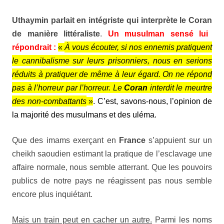
Uthaymin
parlait en intégriste qui interprète le
Coran
de manière littéraliste
.
Un musulman sensé lui
répondrait :
«
À vous écouter, si nos ennemis pratiquent
le cannibalisme sur leurs prisonniers, nous en serions
réduits à pratiquer de même à leur égard. On ne répond
pas à l’horreur par l’horreur. Le
Coran
interdit le meurtre
des non-combattants
»
. C’est, savons-nous, l’opinion de
la majorité des musulmans et des uléma.
Que des imams exerçant en
France
s’appuient sur un
cheikh saoudien estimant la pratique de l’esclavage une
affaire normale, nous semble atterrant. Que les pouvoirs
publics de notre pays ne réagissent pas nous semble
encore plus inquiétant.
Mais un train peut en cacher un autre.
Parmi les noms