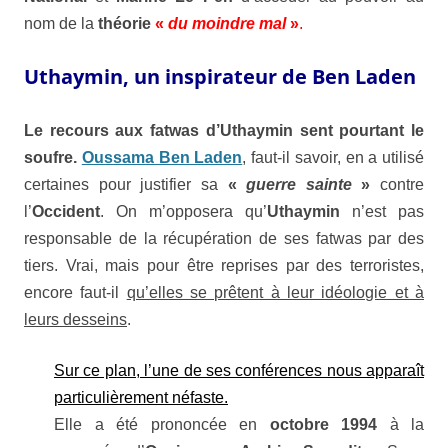
nom de la
théorie
«
du moindre mal
»
.
Uthaymin, un inspirateur de Ben Laden
Le recours aux fatwas d’
Uthaymin
sent pourtant le
soufre.
Oussama Ben Laden
,
faut-il savoir, en a utilisé
certaines pour justifier sa
«
guerre sainte
»
contre
l’
Occident
. On m’opposera qu’
Uthaymin
n’est pas
responsable de la récupération de ses fatwas par des
tiers. Vrai, mais pour être reprises par des terroristes,
encore faut-il
qu’elles se prêtent à leur idéologie et à
leurs desseins
.
Sur ce plan, l’une de ses conférences nous apparaît
particulièrement néfaste.
Elle a été prononcée en
octobre 1994
à la