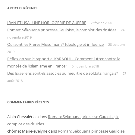
ARTICLES RÉCENTS
IRAN ET USA : UNE HORLOGERIE DE GUERRE
2 février 2020
Roman: Sékouana princesse Gauloise, le complot des druides
24
novembre 2019
Qui sont les Frères Musulmans? Idéologie et influence
28 octobre
2019
Réflexion sur le rapport el KARAOUI – Comment lutter contre la
montée de l’islamisme en France?
6 novembre 2018
Des Israéliens sont-ils associés au meurtre de soldats français?
27
août 2018
COMMENTAIRES RÉCENTS
Alain Chevalérias
dans
Roman: Sékouana princesse Gauloise, le
complot des druides
chômet Marie-evelyne
dans
Roman: Sékouana princesse Gauloise,