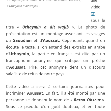
une
«
Uthaymin a dit wajib
« .
vidéo
(3)
sous le
titre «
Uthaymin a dit wajib
». La photo de
présentation est un montage associant les visages
du
Saoudien
et d’
Aoussat
. Cependant, quand on
écoute le texte, si on entend des extraits en arabe
d’
Uthaymin
, la partie en français est dite par un
francophone anonyme qui critique un prêche
d’
Aoussat
. Pire, cet anonyme tient un discours
salafiste de refus de notre pays.
Cette vidéo a servi à certains journalistes pour
incriminer
Aoussat
. En fait, il a été monté par une
personne se donnant le nom de «
Raton Obscur
».
Sous ce pseudo d’un goût douteux, et en toute