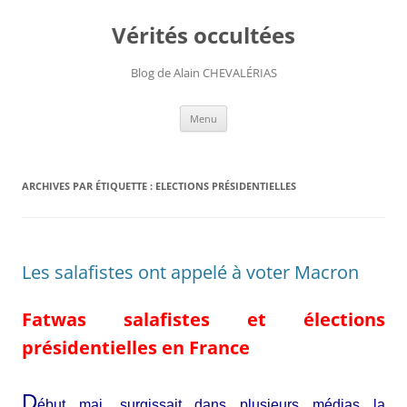
Aller
au
Vérités occultées
contenu
Blog de Alain CHEVALÉRIAS
Menu
ARCHIVES PAR ÉTIQUETTE :
ELECTIONS PRÉSIDENTIELLES
Les salafistes ont appelé à voter Macron
Fatwas salafistes et élections
présidentielles en France
D
ébut mai, surgissait dans plusieurs médias la