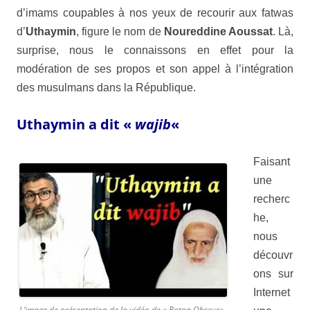
d’imams coupables à nos yeux de recourir aux fatwas
d’
Uthaymin
, figure le nom de
Noureddine Aoussat
. Là,
surprise, nous le connaissons en effet pour la
modération de ses propos et son appel à l’intégration
des musulmans dans la
République
.
Uthaymin a dit «
wajib
«
Faisant
une
recherc
he,
nous
découvr
ons sur
Internet
L’image de présentation de la vidéo de «
Raton Obscur
« ,