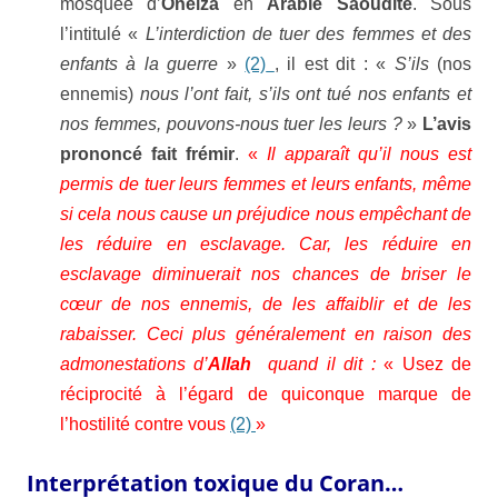
mosquée d’
Oneiza
en
Arabie Saoudite
. Sous
l’intitulé «
L’interdiction de tuer des femmes et des
enfants à la guerre
»
(2)
, il est dit : «
S’ils
(nos
ennemis)
nous l’ont fait, s’ils ont tué nos enfants et
nos femmes, pouvons-nous
tuer les leurs ?
»
L’avis
prononcé fait frémir
.
«
Il apparaît qu’il nous est
permis de tuer leurs femmes et leurs enfants, même
si cela nous cause un préjudice nous empêchant de
les réduire en esclavage. Car, les réduire en
esclavage diminuerait nos chances de briser le
cœur de nos ennemis, de les affaiblir et de les
rabaisser. Ceci plus généralement en raison des
admonestations d’
Allah
quand il dit :
« Usez de
réciprocité à l’égard de quiconque marque de
l’hostilité contre vous
(2)
»
Interprétation toxique du Coran…