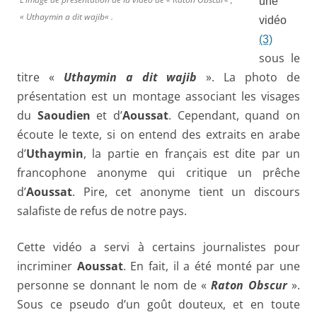
une
«
Uthaymin a dit wajib
« .
vidéo
(3)
sous le
titre «
Uthaymin a dit wajib
». La photo de
présentation est un montage associant les visages
du
Saoudien
et d’
Aoussat
. Cependant, quand on
écoute le texte, si on entend des extraits en arabe
d’
Uthaymin
, la partie en français est dite par un
francophone anonyme qui critique un prêche
d’
Aoussat
. Pire, cet anonyme tient un discours
salafiste de refus de notre pays.
Cette vidéo a servi à certains journalistes pour
incriminer
Aoussat
. En fait, il a été monté par une
personne se donnant le nom de «
Raton Obscur
».
Sous ce pseudo d’un goût douteux, et en toute