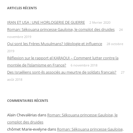
ARTICLES RÉCENTS
IRAN ET USA : UNE HORLOGERIE DE GUERRE
2 février 2020
Roman: Sékouana princesse Gauloise, le complot des druides
24
novembre 2019
Qui sont les Frères Musulmans? Idéologie et influence
28 octobre
2019
Réflexion sur le rapport el KARAOUI – Comment lutter contre la
montée de l’islamisme en France?
6 novembre 2018
Des Israéliens sont-ils associés au meurtre de soldats français?
27
août 2018
COMMENTAIRES RÉCENTS
Alain Chevalérias
dans
Roman: Sékouana princesse Gauloise, le
complot des druides
chômet Marie-evelyne
dans
Roman: Sékouana princesse Gauloise,