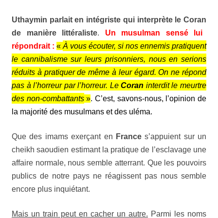
Uthaymin
parlait en intégriste qui interprète le
Coran
de manière littéraliste
.
Un musulman sensé lui
répondrait :
«
À vous écouter, si nos ennemis pratiquent
le cannibalisme sur leurs prisonniers, nous en serions
réduits à pratiquer de même à leur égard. On ne répond
pas à l’horreur par l’horreur. Le
Coran
interdit le meurtre
des non-combattants
»
. C’est, savons-nous, l’opinion de
la majorité des musulmans et des uléma.
Que des imams exerçant en
France
s’appuient sur un
cheikh saoudien estimant la pratique de l’esclavage une
affaire normale, nous semble atterrant. Que les pouvoirs
publics de notre pays ne réagissent pas nous semble
encore plus inquiétant.
Mais un train peut en cacher un autre.
Parmi les noms