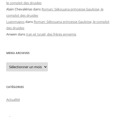
le complot des druides
Alain Chevalérias
dans
Roman: Sékouana princesse Gauloise, le
complot des druides
Lugomagos
dans
Roman: Sékouana princesse Gauloise, le complot
des druides
Anwen
dans
Iran et Israël, des frères ennemis
MENU ARCHIVES
Menu
archives
CATÉGORIES
Actualité