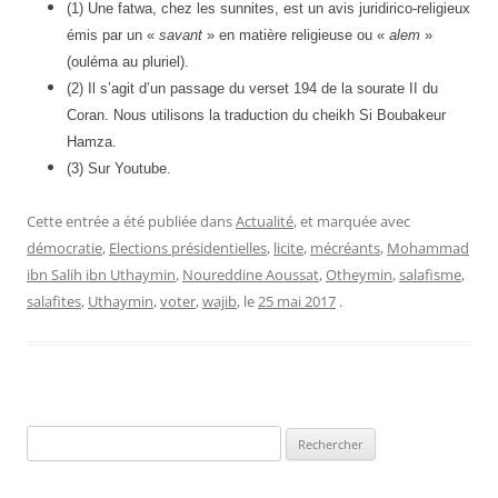
(1) Une fatwa, chez les sunnites, est un avis juridirico-religieux
émis par un «
savant
» en matière religieuse ou «
alem
»
(ouléma au pluriel).
(2) Il s’agit d’un passage du verset 194 de la sourate II du
Coran. Nous utilisons la traduction du cheikh Si Boubakeur
Hamza.
(3) Sur Youtube.
Cette entrée a été publiée dans
Actualité
, et marquée avec
démocratie
,
Elections présidentielles
,
licite
,
mécréants
,
Mohammad
ibn Salih ibn Uthaymin
,
Noureddine Aoussat
,
Otheymin
,
salafisme
,
salafites
,
Uthaymin
,
voter
,
wajib
, le
25 mai 2017
.
Rechercher :