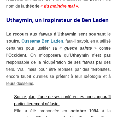
nom de la
théorie
«
du moindre mal
»
.
Uthaymin, un inspirateur de Ben Laden
Le recours aux fatwas d’
Uthaymin
sent pourtant le
soufre.
Oussama Ben Laden
,
faut-il savoir, en a utilisé
certaines pour justifier sa
«
guerre sainte
»
contre
l’
Occident
. On m’opposera qu’
Uthaymin
n’est pas
responsable de la récupération de ses fatwas par des
tiers. Vrai, mais pour être reprises par des terroristes,
encore faut-il
qu’elles se prêtent à leur idéologie et à
leurs desseins
.
Sur ce plan, l’une de ses conférences nous apparaît
particulièrement néfaste.
Elle a été prononcée en
octobre 1994
à la