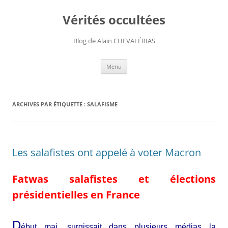
Aller
au
Vérités occultées
contenu
Blog de Alain CHEVALÉRIAS
Menu
ARCHIVES PAR ÉTIQUETTE :
SALAFISME
Les salafistes ont appelé à voter Macron
Fatwas salafistes et élections
présidentielles en France
D
ébut mai, surgissait dans plusieurs médias la