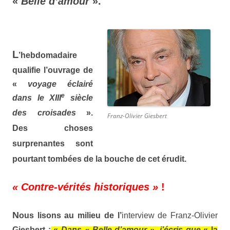
«
Belle d’amour
».
L
’hebdomadaire
qualifie l’ouvrage de
«
voyage éclairé
e
dans le XIII
siècle
des croisades
».
Franz-Olivier Giesbert
Des choses
surprenantes sont
pourtant tombées de la bouche de cet érudit.
« Contre-vérités historiques »
!
N
ous lisons au milieu de l’
interview de Franz-Olivier
Giesbert
:
«
Dans
« Belle d’amour »,
j’écris que
« la