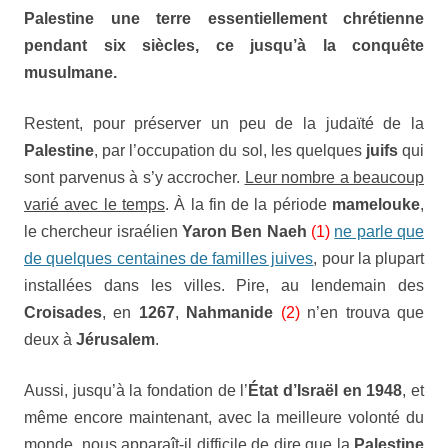
Palestine
une terre essentiellement chrétienne
pendant six siècles, ce jusqu’à la conquête
musulmane.
Restent, pour préserver un peu de la judaïté de la
Palestine
, par l’occupation du sol, les quelques
juifs
qui
sont parvenus à s’y accrocher.
Leur nombre a beaucoup
varié avec le temps
. À la fin de la période
mamelouke
,
le chercheur israélien
Yaron Ben Naeh
(1)
ne parle que
de quelques centaines de familles juives
, pour la plupart
installées dans les villes. Pire, au lendemain des
Croisades
, en
1267
,
Nahmanide
(2)
n’en trouva que
deux à
Jérusalem
.
Aussi, jusqu’à la fondation de l’
État d’Israël
en
1948
, et
même encore maintenant, avec la meilleure volonté du
monde, nous apparaît-il difficile de dire que la
Palestine