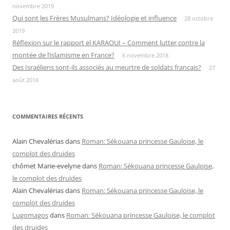
novembre 2019
Qui sont les Frères Musulmans? Idéologie et influence
28 octobre
2019
Réflexion sur le rapport el KARAOUI – Comment lutter contre la
montée de l’islamisme en France?
6 novembre 2018
Des Israéliens sont-ils associés au meurtre de soldats français?
27
août 2018
COMMENTAIRES RÉCENTS
Alain Chevalérias
dans
Roman: Sékouana princesse Gauloise, le
complot des druides
chômet Marie-evelyne
dans
Roman: Sékouana princesse Gauloise,
le complot des druides
Alain Chevalérias
dans
Roman: Sékouana princesse Gauloise, le
complot des druides
Lugomagos
dans
Roman: Sékouana princesse Gauloise, le complot
des druides