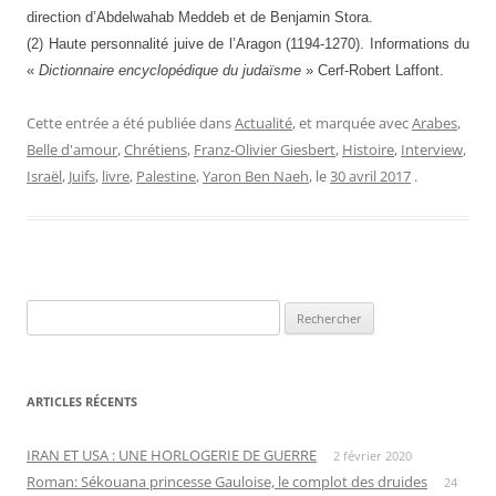
direction d’Abdelwahab Meddeb et de Benjamin Stora.
(2) Haute personnalité juive de l’Aragon (1194-1270). Informations du
«
Dictionnaire encyclopédique du judaïsme
» Cerf-Robert Laffont.
Cette entrée a été publiée dans
Actualité
, et marquée avec
Arabes
,
Belle d'amour
,
Chrétiens
,
Franz-Olivier Giesbert
,
Histoire
,
Interview
,
Israël
,
Juifs
,
livre
,
Palestine
,
Yaron Ben Naeh
, le
30 avril 2017
.
Rechercher :
ARTICLES RÉCENTS
IRAN ET USA : UNE HORLOGERIE DE GUERRE
2 février 2020
Roman: Sékouana princesse Gauloise, le complot des druides
24