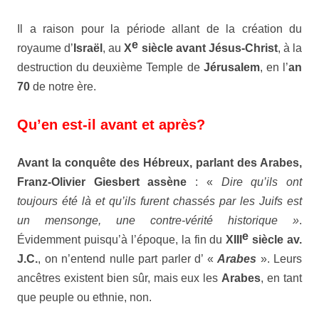
Il a raison pour la période allant de la création du
e
royaume d’
Israël
, au
X
siècle avant Jésus-Christ
, à la
destruction du deuxième Temple de
Jérusalem
, en l’
an
70
de notre ère.
Qu’en est-il avant et après?
Avant la conquête des
Hébreux
, parlant des
Arabes
,
Franz-Olivier
Giesbert
assène
: «
Dire qu’ils ont
toujours été là et qu’ils furent chassés par les Juifs est
un mensonge, une contre-vérité historique »
.
e
Évidemment puisqu’à l’époque, la fin du
XIII
siècle av.
J.C.
, on n’entend nulle part parler d’ «
Arabes
». Leurs
ancêtres existent bien sûr, mais eux les
Arabes
, en tant
que peuple ou ethnie, non.