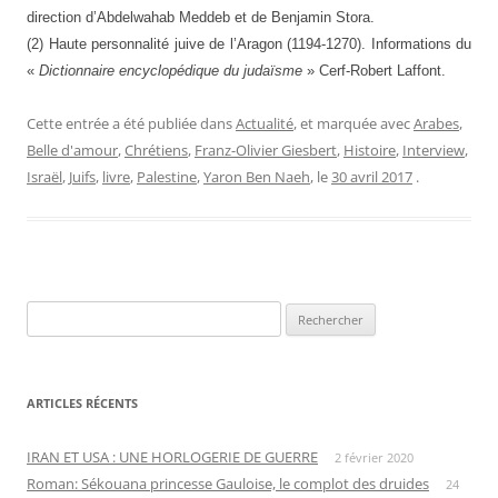
direction d’Abdelwahab Meddeb et de Benjamin Stora.
(2) Haute personnalité juive de l’Aragon (1194-1270). Informations du
«
Dictionnaire encyclopédique du judaïsme
» Cerf-Robert Laffont.
Cette entrée a été publiée dans
Actualité
, et marquée avec
Arabes
,
Belle d'amour
,
Chrétiens
,
Franz-Olivier Giesbert
,
Histoire
,
Interview
,
Israël
,
Juifs
,
livre
,
Palestine
,
Yaron Ben Naeh
, le
30 avril 2017
.
Rechercher :
ARTICLES RÉCENTS
IRAN ET USA : UNE HORLOGERIE DE GUERRE
2 février 2020
Roman: Sékouana princesse Gauloise, le complot des druides
24