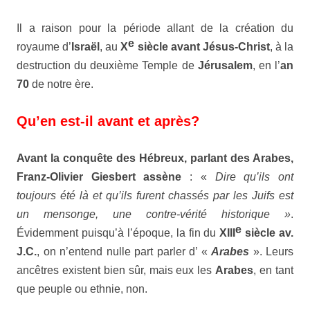
Il a raison pour la période allant de la création du
e
royaume d’
Israël
, au
X
siècle avant Jésus-Christ
, à la
destruction du deuxième Temple de
Jérusalem
, en l’
an
70
de notre ère.
Qu’en est-il avant et après?
Avant la conquête des
Hébreux
, parlant des
Arabes
,
Franz-Olivier
Giesbert
assène
: «
Dire qu’ils ont
toujours été là et qu’ils furent chassés par les Juifs est
un mensonge, une contre-vérité historique »
.
e
Évidemment puisqu’à l’époque, la fin du
XIII
siècle av.
J.C.
, on n’entend nulle part parler d’ «
Arabes
». Leurs
ancêtres existent bien sûr, mais eux les
Arabes
, en tant
que peuple ou ethnie, non.