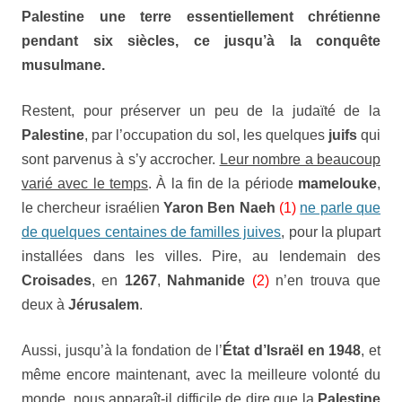
Palestine
une terre essentiellement chrétienne
pendant six siècles, ce jusqu’à la conquête
musulmane.
Restent, pour préserver un peu de la judaïté de la
Palestine
, par l’occupation du sol, les quelques
juifs
qui
sont parvenus à s’y accrocher.
Leur nombre a beaucoup
varié avec le temps
. À la fin de la période
mamelouke
,
le chercheur israélien
Yaron Ben Naeh
(1)
ne parle que
de quelques centaines de familles juives
, pour la plupart
installées dans les villes. Pire, au lendemain des
Croisades
, en
1267
,
Nahmanide
(2)
n’en trouva que
deux à
Jérusalem
.
Aussi, jusqu’à la fondation de l’
État d’Israël
en
1948
, et
même encore maintenant, avec la meilleure volonté du
monde, nous apparaît-il difficile de dire que la
Palestine