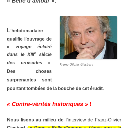
«
Belle d’amour
».
L
’hebdomadaire
qualifie l’ouvrage de
«
voyage éclairé
e
dans le XIII
siècle
des croisades
».
Franz-Olivier Giesbert
Des choses
surprenantes sont
pourtant tombées de la bouche de cet érudit.
« Contre-vérités historiques »
!
N
ous lisons au milieu de l’
interview de Franz-Olivier
Giesbert
:
«
Dans
« Belle d’amour »,
j’écris que
« la