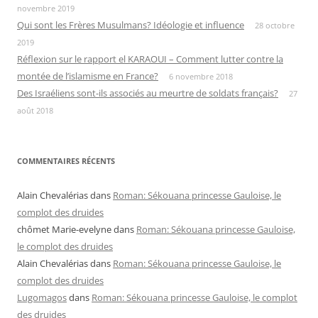
novembre 2019
Qui sont les Frères Musulmans? Idéologie et influence
28 octobre
2019
Réflexion sur le rapport el KARAOUI – Comment lutter contre la
montée de l’islamisme en France?
6 novembre 2018
Des Israéliens sont-ils associés au meurtre de soldats français?
27
août 2018
COMMENTAIRES RÉCENTS
Alain Chevalérias
dans
Roman: Sékouana princesse Gauloise, le
complot des druides
chômet Marie-evelyne
dans
Roman: Sékouana princesse Gauloise,
le complot des druides
Alain Chevalérias
dans
Roman: Sékouana princesse Gauloise, le
complot des druides
Lugomagos
dans
Roman: Sékouana princesse Gauloise, le complot
des druides