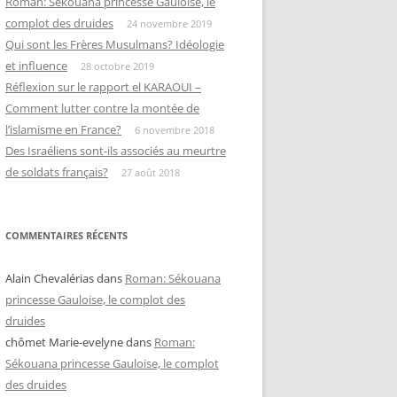
Roman: Sékouana princesse Gauloise, le
complot des druides
24 novembre 2019
Qui sont les Frères Musulmans? Idéologie
et influence
28 octobre 2019
Réflexion sur le rapport el KARAOUI –
Comment lutter contre la montée de
l’islamisme en France?
6 novembre 2018
Des Israéliens sont-ils associés au meurtre
de soldats français?
27 août 2018
COMMENTAIRES RÉCENTS
Alain Chevalérias
dans
Roman: Sékouana
princesse Gauloise, le complot des
druides
chômet Marie-evelyne
dans
Roman:
Sékouana princesse Gauloise, le complot
des druides