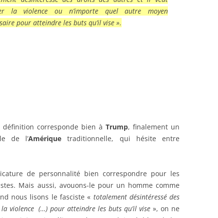
iser la violence ou n’importe quel autre moyen
saire pour atteindre les buts qu’il vise
».
définition corresponde bien à
Trump
, finalement un
le de l’
Amérique
traditionnelle, qui hésite entre
icature de personnalité bien correspondre pour les
scistes. Mais aussi, avouons-le pour un homme comme
and nous lisons le fasciste «
totalement désintéressé des
r la violence (…) pour atteindre les buts qu’il vise
», on ne