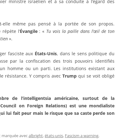
r ministre israélien et à sa conduite à l’égard des
t-elle même pas pensé à la portée de son propos.
 répète l’
Évangile
: «
Tu vois la paille dans l’œil de ton
 tien
».
ger fasciste aux
États-Unis
, dans le sens politique du
asse par la confiscation des trois pouvoirs identifiés
par un homme ou un parti. Les institutions existant aux
de résistance. Y compris avec
Trump
qui se voit obligé
bre de l’intelligentsia américaine, surtout de la
Council on Foreign Relations) est une mondialiste
ui lui fait peur mais le risque que sa caste perde son
et marquée avec
albright
,
états-unis
,
Fascism a warning
,