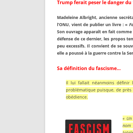
Trump ferait peser le danger du 
Madeleine Albright, ancienne secréta
l’ONU, vient de publier un livre : «
F
Son ouvrage apparaît en fait comme 
défense de ce dernier, les propos t
peu excessifs. Il convient de se sou
elle a poussé à la guerre contre la Se
Sa définition du fascisme…
Il lui fallait néanmoins définir
problématique puisque, de près o
obédience.
«
Un 
nom 
total