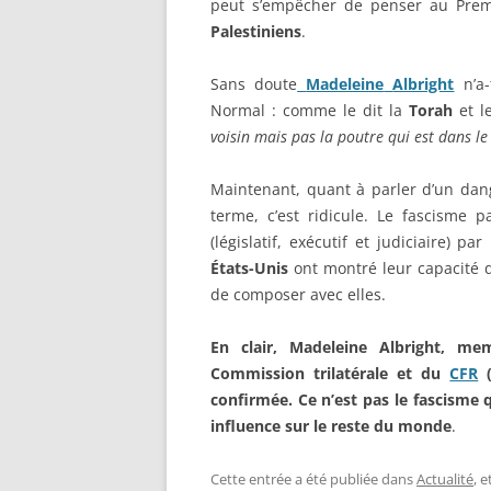
peut s’empêcher de penser au Premie
Palestiniens
.
Sans doute
Madeleine
Albright
n’a-
Normal : comme le dit la
Torah
et le
voisin mais pas la poutre qui est dans le
Maintenant, quant à parler d’un dan
terme, c’est ridicule. Le fascisme p
(législatif, exécutif et judiciaire) 
États-Unis
ont montré leur capacité 
de composer avec elles.
En clair, Madeleine Albright, mem
Commission trilatérale et du
CFR
(
confirmée. Ce n’est pas le fascisme q
influence sur le reste du monde
.
Cette entrée a été publiée dans
Actualité
, 