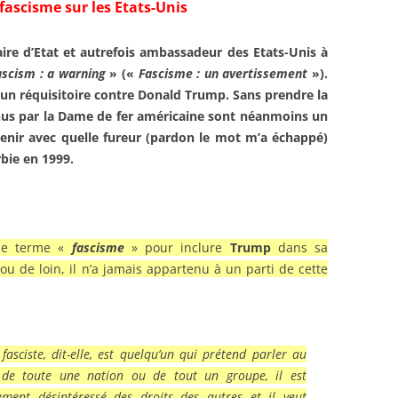
fascisme sur les Etats-Unis
ire d’Etat et autrefois ambassadeur des Etats-Unis à
ascism : a warning
» («
Fascisme :
un avertissement
»).
un réquisitoire contre Donald Trump. Sans prendre la
enus par la Dame de fer américaine sont néanmoins un
venir avec quelle fureur (pardon le mot m’a échappé)
rbie en 1999.
 le terme «
fascisme
» pour inclure
Trump
dans sa
u de loin, il n’a jamais appartenu à un parti de cette
fasciste,
dit-elle,
est quelqu’un qui prétend parler au
de toute une nation ou de tout un groupe, il est
ement désintéressé des droits des autres et il veut