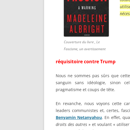
util
néces
Couverture du livre , Le
Fascisme, un avertissement
réquisitoire contre Trump
Nous ne sommes pas sûrs que cette 
sanguin sans idéologie, sinon cel
pragmatisme et coups de tête.
En revanche, nous voyons cette car
leaders communistes et, certes, fa
Benyamin Netanyahou
. En effet, qu
droits des autres
» et voulant «
utilise