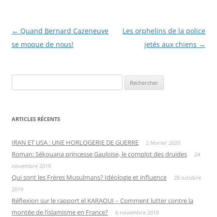
Navigation
←
Quand Bernard Cazeneuve
Les orphelins de la police
des
se moque de nous!
jetés aux chiens
→
articles
Rechercher :
ARTICLES RÉCENTS
IRAN ET USA : UNE HORLOGERIE DE GUERRE
2 février 2020
Roman: Sékouana princesse Gauloise, le complot des druides
24
novembre 2019
Qui sont les Frères Musulmans? Idéologie et influence
28 octobre
2019
Réflexion sur le rapport el KARAOUI – Comment lutter contre la
montée de l’islamisme en France?
6 novembre 2018