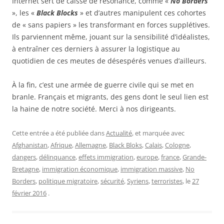
Internet sert de caisse de résonance, comme «
No Borders
», les «
Black Blocks
» et d’autres manipulent ces cohortes
de « sans papiers » les transformant en forces supplétives.
Ils parviennent même, jouant sur la sensibilité d’idéalistes,
à entraîner ces derniers à assurer la logistique au
quotidien de ces meutes de désespérés venues d’ailleurs.
À la fin, c’est une armée de guerre civile qui se met en
branle. Français et migrants, des gens dont le seul lien est
la haine de notre société. Merci à nos dirigeants.
Cette entrée a été publiée dans
Actualité
, et marquée avec
Afghanistan
,
Afrique
,
Allemagne
,
Black Bloks
,
Calais
,
Cologne
,
dangers
,
délinquance
,
effets immigration
,
europe
,
france
,
Grande-
Bretagne
,
immigration économique
,
immigration massive
,
No
Borders
,
politique migratoire
,
sécurité
,
Syriens
,
terroristes
, le
27
février 2016
.