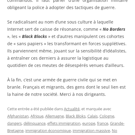
commandos. Il faut parler d’une organisation militaire
obligeant la police à adopter des tactiques de guerre.
Se radicalisant au nom d’une sous culture à laquelle
Internet sert de caisse de résonance, comme «
No Borders
», les «
Black Blocks
» et d’autres manipulent ces cohortes
de « sans papiers » les transformant en forces supplétives.
Ils parviennent même, jouant sur la sensibilité d’idéalistes,
à entraîner ces derniers à assurer la logistique au
quotidien de ces meutes de désespérés venues d’ailleurs.
À la fin, c’est une armée de guerre civile qui se met en
branle. Français et migrants, des gens dont le seul lien est
la haine de notre société. Merci à nos dirigeants.
Cette entrée a été publiée dans
Actualité
, et marquée avec
Afghanistan
,
Afrique
,
Allemagne
,
Black Bloks
,
Calais
,
Cologne
,
dangers
,
délinquance
,
effets immigration
,
europe
,
france
,
Grande-
Bretagne
,
immigration économique
,
immigration massive
,
No