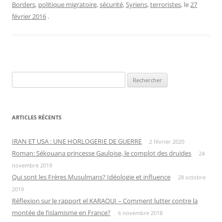
Borders
,
politique migratoire
,
sécurité
,
Syriens
,
terroristes
, le
27
février 2016
.
Rechercher :
ARTICLES RÉCENTS
IRAN ET USA : UNE HORLOGERIE DE GUERRE
2 février 2020
Roman: Sékouana princesse Gauloise, le complot des druides
24
novembre 2019
Qui sont les Frères Musulmans? Idéologie et influence
28 octobre
2019
Réflexion sur le rapport el KARAOUI – Comment lutter contre la
montée de l’islamisme en France?
6 novembre 2018