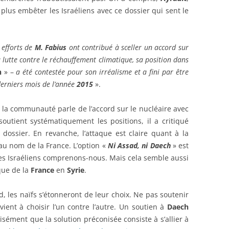
plus embêter les Israéliens avec ce dossier qui sent le
 efforts de
M. Fabius
ont contribué à sceller un accord sur
 lutte contre le réchauffement climatique, sa position dans
h
» –
a été contestée pour son irréalisme et a fini par être
derniers mois de l’année
2015
».
 la communauté parle de l’accord sur le nucléaire avec
 soutient systématiquement les positions, il a critiqué
ossier. En revanche, l’attaque est claire quant à la
u nom de la France. L’option «
Ni Assad, ni Daech
» est
es Israéliens comprenons-nous. Mais cela semble aussi
que de la
France
en
Syrie
.
rd, les naïfs s’étonneront de leur choix. Ne pas soutenir
vient à choisir l’un contre l’autre. Un soutien à
Daech
sément que la solution préconisée consiste à s’allier à