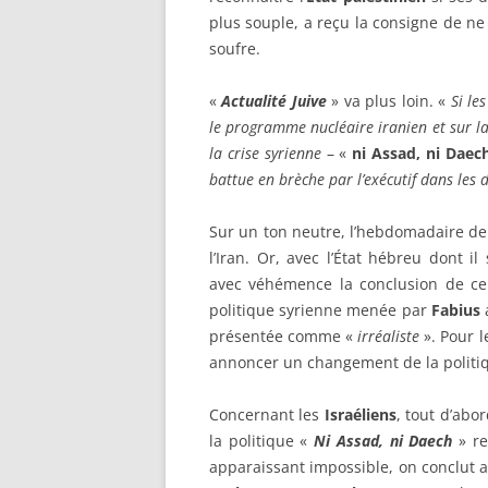
plus souple, a reçu la consigne de ne 
soufre.
«
Actualité Juive
» va plus loin. «
Si les
le programme nucléaire iranien et sur la
la crise syrienne
– «
ni Assad, ni Daec
battue en brèche par l’exécutif dans les 
Sur un ton neutre, l’hebdomadaire de
l’Iran. Or, avec l’État hébreu dont il
avec véhémence la conclusion de ce d
politique syrienne menée par
Fabius
a
présentée comme «
irréaliste
». Pour l
annoncer un changement de la politi
Concernant les
Israéliens
, tout d’abo
la politique «
Ni Assad, ni Daech
» re
apparaissant impossible, on conclut ai