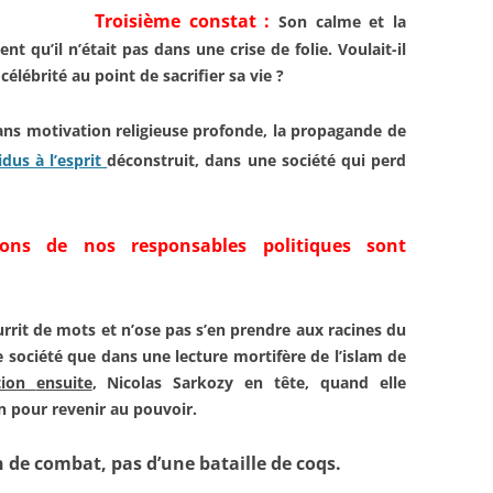
Troisième constat :
Son calme et la
nt qu’il n’était pas dans une crise de folie.
Voulait-il
e
célébrité au point de sacrifier sa
vie ?
ans
motivation religieuse profonde,
la propagande de
idus à l’esprit
déconstruit, dans une société
qui perd
tions de
nos responsables politiques
sont
urrit de mots et n’ose pas
s’en prendre aux racines du
re
société que dans une lecture
mortifère de l’islam de
ition
ensuite
, Nicolas Sarkozy en tête,
quand elle
on pour revenir
au pouvoir.
 de combat, pas d’une bataille de coqs.