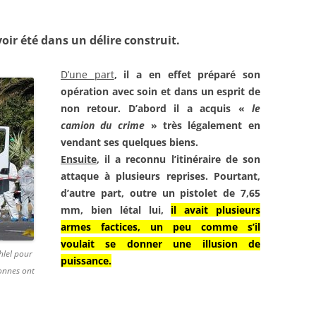
oir été dans un délire construit.
D’une part
, il a en effet préparé
son
opération avec soin et dans
un esprit de
non retour. D’abord
il a acquis «
le
camion du
crime
» très légalement en
vendant ses quelques biens.
Ensuite
, il a reconnu l’itinéraire
de son
attaque à plusieurs
reprises. Pourtant,
d’autre part,
outre un pistolet de 7,65
mm,
bien létal lui,
il avait plusieurs
armes factices, un peu comme s’il
voulait se donner une illusion de
lel pour
puissance
.
sonnes ont