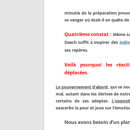
minutie de la préparation prouve
se
venger où était-il en quête d
Quatrième constat :
Même s
Daech
suffit à
inspirer des
indiv
ses repères.
Voilà pourquoi les réac
déplacées.
Le gouvernement d’abord
, qui
se no
mal,
autant dans les dérives de not
certains
de ses adeptes.
L’oppos
exacerbe la peur et
joue sur l’émoti
Nous avons besoin d’un plan