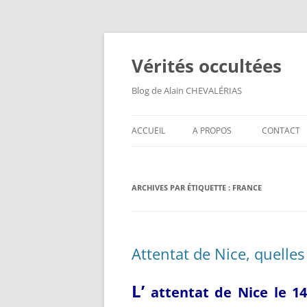
Aller
au
contenu
Vérités occultées
Blog de Alain CHEVALÉRIAS
ACCUEIL
A PROPOS
CONTACT
ARCHIVES PAR ÉTIQUETTE :
FRANCE
Attentat de Nice, quelle
L’
attentat de Nice l
e 14