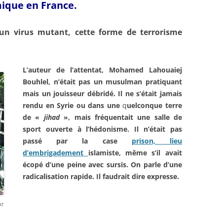
mique en France.
n virus mutant, cette forme de terrorisme
L’auteur de l’attentat,
Mohamed Lahouaiej
Bouhlel
, n’était pas un
musulman pratiquant
mais un
jouisseur débridé. Il ne s’était
jamais
rendu en Syrie ou dans
une
q
uelconque terre
de «
jihad
»,
mais fréquentait une salle de
sport ouverte à l’hédonisme. Il
n’était pas
passé par la case
prison, lieu
d’embrigadement
islamiste, même s’il avait
écopé
d’une peine avec sursis. On
parle d’une
radicalisation
rapide. Il faudrait dire expresse.
at