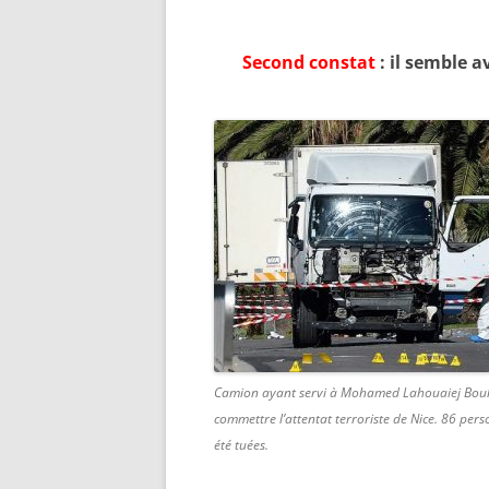
Second constat
:
il semble av
Camion ayant servi à Mohamed Lahouaiej Bouh
commettre l’attentat terroriste de Nice. 86 per
été tuées.