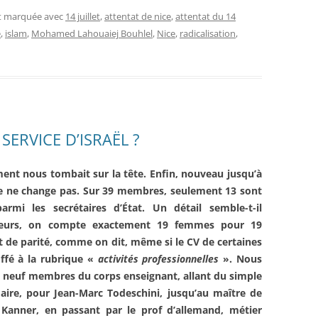
et marquée avec
14 juillet
,
attentat de nice
,
attentat du 14
e
,
islam
,
Mohamed Lahouaiej Bouhlel
,
Nice
,
radicalisation
,
ERVICE D’ISRAËL ?
ent nous tombait sur la tête. Enfin, nouveau jusqu’à
tre ne change pas. Sur 39 membres, seulement 13 sont
armi les secrétaires d’État. Un détail semble-t-il
deurs, on compte exactement 19 femmes pour 19
de parité, comme on dit, même si le CV de certaines
ffé à la rubrique «
activités professionnelles
». Nous
de neuf membres du corps enseignant, allant du simple
maire, pour Jean-Marc Todeschini, jusqu’au maître de
 Kanner, en passant par le prof d’allemand, métier