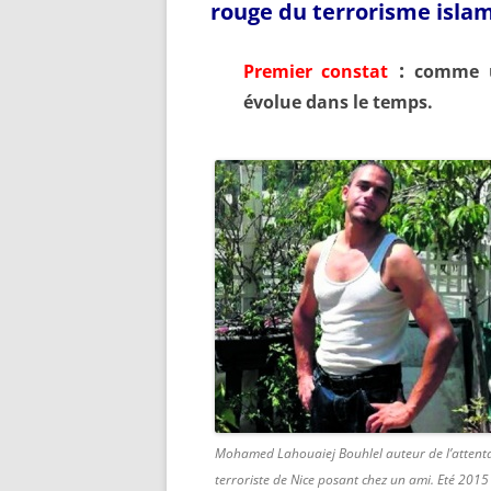
rouge du
terrorisme isla
:
Premier constat
comme u
évolue dans le temps.
Mohamed Lahouaiej Bouhlel auteur de l’attent
terroriste de Nice posant chez un ami. Eté 2015