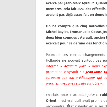
exercé par Jean-Marc Ayrault. Qua
membres, cela fait 25% des effectifs
avaient pas déjà assez fait en démoli
On ne compte que cinq nouvelles tê
Michel Baylet, Emmanuelle Cosse, Jea
deux bien connues : Ayrault, ancien 
exerçait pour ce dernier des fonctions
Pourquoi ces menus changements ?
Hollande ne pouvait surtout pas g
informé «
Actualité Juive
» nous expl
promotion d’Ayrault : «
Jean-Marc Ay
européen que son prédécesseur qui av
priorités, avec une réussite variable
».
En clair, pour «
Actualité Juive
»,
Fabi
Orient
. Il est vrai qu’il avait promis
reconnaître l’
État palestinien
si ses 