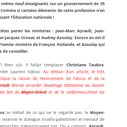
nd même neuf enseignants sur un gouvernement de 39
. Comme si certains éléments de cette profession n’en
ssant l’Éducation nationale !
tes parmi les ministres : Jean-Marc Ayrault, Jean-
n-Jacques Urvoas et Audrey Azoulay. Encore en est-il
Premier ministre de François Hollande, et Azoulay qui
 de conseiller.
 Bien sûr, il fallait remplacer
Christiane Taubira
.
arder Laurent Fabius.
Au détour d’un article, le très
ique la raison de l’évincement de Fabius et de la
rault
devrait accorder davantage d’attention au dossier
ait fait du
Moyen-Orient
et de la conférence-climat ses
us
se mêlait de ce qui ne le regarde pas, le
Moyen-
 de relancer le dialogue israélo-palestinien et menacé de
démarches n’aboutissaient pas. On a compris,
Ayrault
,