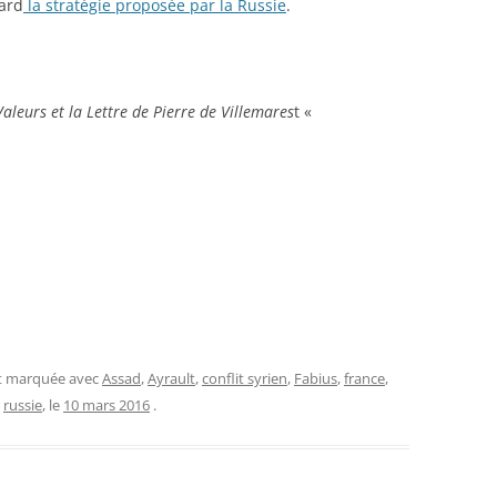
ard
la stratégie proposée par la Russie
.
Valeurs et la Lettre de Pierre de Villemares
t «
et marquée avec
Assad
,
Ayrault
,
conflit syrien
,
Fabius
,
france
,
,
russie
, le
10 mars 2016
.