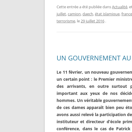
Cette entrée a été publiée dans
Actualité
, 
juillet
,
camion
,
daech
,
état islamique
,
franc
terrorisme
, le
29 juillet 2016
.
UN GOUVERNEMENT AU S
Le 11 février, un nouveau gouvernem
un certain point : le Premier minis
des arrivants, en outre surtout p
important aux yeux de nos déci
hommes. Un véritable gouvernement 
de ces dames apparaît bien peu éto
avons aussi relevé la participation 
instituteur et directeur d’école pri
conférence, dans le cas de Patrick