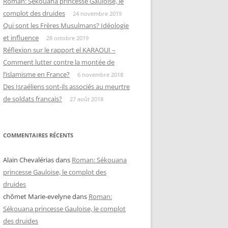
Roman: Sékouana princesse Gauloise, le
complot des druides
24 novembre 2019
Qui sont les Frères Musulmans? Idéologie
et influence
28 octobre 2019
Réflexion sur le rapport el KARAOUI –
Comment lutter contre la montée de
l’islamisme en France?
6 novembre 2018
Des Israéliens sont-ils associés au meurtre
de soldats français?
27 août 2018
COMMENTAIRES RÉCENTS
Alain Chevalérias
dans
Roman: Sékouana
princesse Gauloise, le complot des
druides
chômet Marie-evelyne
dans
Roman:
Sékouana princesse Gauloise, le complot
des druides