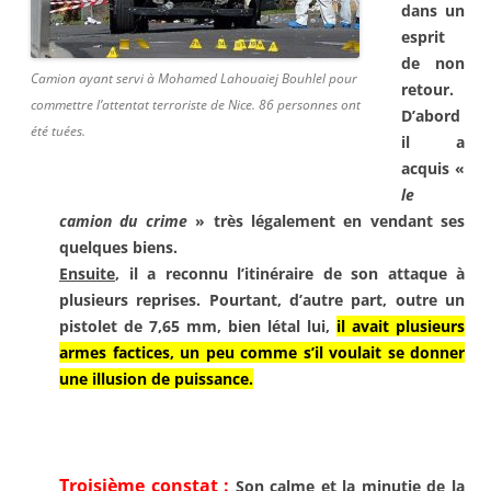
dans
un
esprit
de non
Camion ayant servi à Mohamed Lahouaiej Bouhlel pour
retour.
commettre l’attentat terroriste de Nice. 86 personnes ont
D’abord
été tuées.
il a
acquis «
le
camion du
crime
» très légalement en
vendant ses
quelques biens.
Ensuite
, il a reconnu l’itinéraire
de son attaque à
plusieurs
reprises. Pourtant, d’autre part,
outre un
pistolet de 7,65 mm,
bien létal lui,
il avait plusieurs
armes factices, un peu comme s’il voulait se donner
une illusion de puissance
.
Troisième constat :
Son calme et la minutie de la