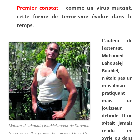
:
Premier constat
comme un virus mutant,
cette forme de terrorisme évolue dans le
temps.
L’auteur de
l’attentat,
Mohamed
Lahouaiej
Bouhlel
,
n’était pas un
musulman
pratiquant
mais un
jouisseur
débridé. Il ne
s’était
jamais
Mohamed Lahouaiej Bouhlel auteur de l’attentat
rendu en
terroriste de Nice posant chez un ami. Eté 2015
Syrie ou dans