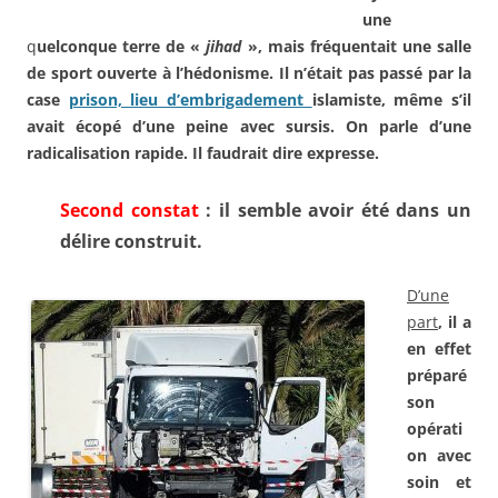
une
q
uelconque terre de «
jihad
»,
mais fréquentait une salle
de
sport ouverte à l’hédonisme. Il
n’était pas passé par la
case
prison, lieu d’embrigadement
islamiste, même s’il
avait écopé
d’une peine avec sursis. On
parle d’une
radicalisation
rapide. Il faudrait dire expresse.
Second constat
:
il semble avoir été dans un
délire construit.
D’une
part
, il a
en effet
préparé
son
opérati
on avec
soin et