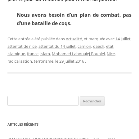
Nous avons besoin d’un plan de combat, pas
d’une bataille de coqs.
Cette entrée a été publiée dans
Actualité
, et marquée avec
14 juillet
,
attentat de nice
,
attentat du 14 juillet
,
camion
,
daech
,
état
islamique
,
france
,
islam
,
Mohamed Lahouaiej Bouhlel
,
Nice
,
radicalisation
,
terrorisme
, le
29 juillet 2016
.
Rechercher :
ARTICLES RÉCENTS