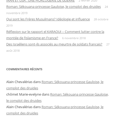
IRAN ET USA : UNE HORLOGERIE DE GUERRE
2 février 2020
Roman: Sékouana princesse Gauloise, le complot des druides
24
novembre 2019
Qui sont les Frères Musulmans? Idéologie et influence
28 octobre
2019
Réflexion sur le rapport el KARAOUI – Comment lutter contre la
montée de l’islamisme en France?
6 novembre 2018
Des Israéliens sont-ils associés au meurtre de soldats français?
27
août 2018
COMMENTAIRES RÉCENTS
Alain Chevalérias
dans
Roman: Sékouana princesse Gauloise, le
complot des druides
chômet Marie-evelyne
dans
Roman: Sékouana princesse Gauloise,
le complot des druides
Alain Chevalérias
dans
Roman: Sékouana princesse Gauloise, le
complot des druides