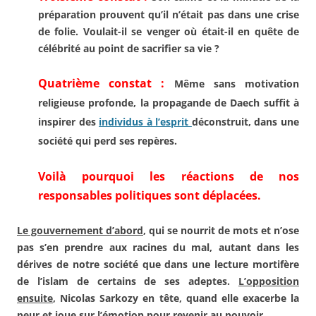
préparation prouvent qu’il n’était pas dans une crise
de folie.
Voulait-il se
venger où était-il en quête de
célébrité au point de sacrifier sa
vie ?
Quatrième constat :
Même sans
motivation
religieuse profonde,
la propagande de
Daech
suffit à
inspirer des
individus à l’esprit
déconstruit, dans une
société
qui perd ses repères.
Voilà pourquoi les réactions de
nos
responsables politiques
sont déplacées.
Le gouvernement d’abord
, qui
se nourrit de mots et n’ose
pas
s’en prendre aux racines du mal,
autant dans les
dérives de notre
société que dans une lecture
mortifère
de l’islam de certains
de ses adeptes.
L’opposition
ensuite
, Nicolas Sarkozy en tête,
quand elle exacerbe la
peur et
joue sur l’émotion pour revenir
au pouvoir.