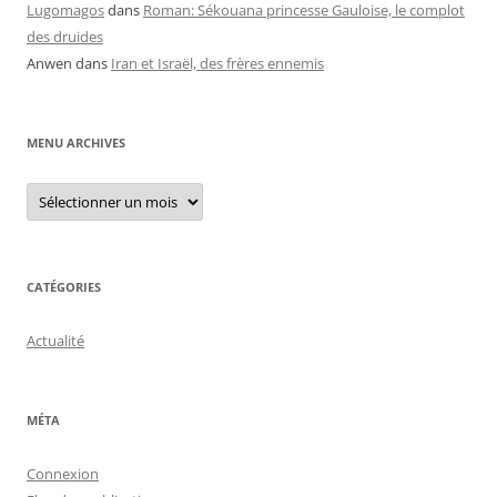
Lugomagos
dans
Roman: Sékouana princesse Gauloise, le complot
des druides
Anwen
dans
Iran et Israël, des frères ennemis
MENU ARCHIVES
Menu
archives
CATÉGORIES
Actualité
MÉTA
Connexion