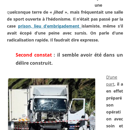
une
q
uelconque terre de «
jihad
»,
mais fréquentait une salle
de
sport ouverte à l’hédonisme. Il
n’était pas passé par la
case
prison, lieu d’embrigadement
islamiste, même s’il
avait écopé
d’une peine avec sursis. On
parle d’une
radicalisation
rapide. Il faudrait dire expresse.
Second constat
:
il semble avoir été dans un
délire construit.
D’une
part
, il a
en effet
préparé
son
opérati
on avec
soin et