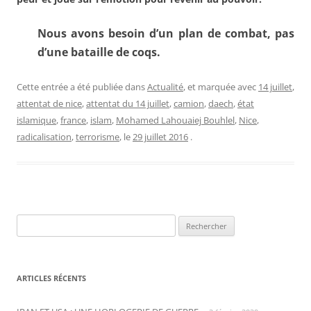
Nous avons besoin d’un plan de combat, pas
d’une bataille de coqs.
Cette entrée a été publiée dans
Actualité
, et marquée avec
14 juillet
,
attentat de nice
,
attentat du 14 juillet
,
camion
,
daech
,
état
islamique
,
france
,
islam
,
Mohamed Lahouaiej Bouhlel
,
Nice
,
radicalisation
,
terrorisme
, le
29 juillet 2016
.
Rechercher :
ARTICLES RÉCENTS