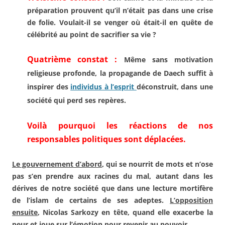
préparation prouvent qu’il n’était pas dans une crise
de folie.
Voulait-il se
venger où était-il en quête de
célébrité au point de sacrifier sa
vie ?
Quatrième constat :
Même sans
motivation
religieuse profonde,
la propagande de
Daech
suffit à
inspirer des
individus à l’esprit
déconstruit, dans une
société
qui perd ses repères.
Voilà pourquoi les réactions de
nos
responsables politiques
sont déplacées.
Le gouvernement d’abord
, qui
se nourrit de mots et n’ose
pas
s’en prendre aux racines du mal,
autant dans les
dérives de notre
société que dans une lecture
mortifère
de l’islam de certains
de ses adeptes.
L’opposition
ensuite
, Nicolas Sarkozy en tête,
quand elle exacerbe la
peur et
joue sur l’émotion pour revenir
au pouvoir.