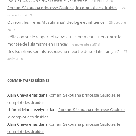
IRAN ET USA : UNE HORLOGERIE DE GUERRE
2 février 2020
Roman: Sékouana princesse Gauloise, le complot des druides
24
novembre 2019
Qui sont les Frères Musulmans? Idéologie et influence
28 octobre
2019
Réflexion sur le rapport el KARAOUI – Comment lutter contre la
montée de l’islamisme en France?
6 novembre 2018
Des Israéliens sont-ils associés au meurtre de soldats français?
27
août 2018
COMMENTAIRES RÉCENTS
Alain Chevalérias
dans
Roman: Sékouana princesse Gauloise, le
complot des druides
chômet Marie-evelyne
dans
Roman: Sékouana princesse Gauloise,
le complot des druides
Alain Chevalérias
dans
Roman: Sékouana princesse Gauloise, le
complot des druides