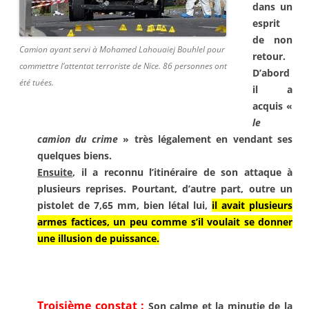
dans
un
esprit
de non
Camion ayant servi à Mohamed Lahouaiej Bouhlel pour
retour.
commettre l’attentat terroriste de Nice. 86 personnes ont
D’abord
été tuées.
il a
acquis «
le
camion du
crime
» très légalement en
vendant ses
quelques biens.
Ensuite
, il a reconnu l’itinéraire
de son attaque à
plusieurs
reprises. Pourtant, d’autre part,
outre un
pistolet de 7,65 mm,
bien létal lui,
il avait plusieurs
armes factices, un peu comme s’il voulait se donner
une illusion de puissance
.
Troisième constat :
Son calme et la minutie de la