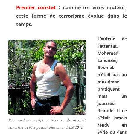
:
Premier constat
comme un virus mutant,
cette forme de terrorisme évolue dans le
temps.
L’auteur de
l’attentat,
Mohamed
Lahouaiej
Bouhlel
,
n’était pas un
musulman
pratiquant
mais un
jouisseur
débridé. Il ne
s’était
jamais
Mohamed Lahouaiej Bouhlel auteur de l’attentat
rendu en
terroriste de Nice posant chez un ami. Eté 2015
Syrie ou dans