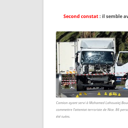
Second constat
:
il semble av
Camion ayant servi à Mohamed Lahouaiej Bouh
commettre l’attentat terroriste de Nice. 86 per
été tuées.