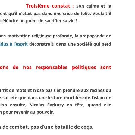
Troisième constat :
Son calme et la
nt qu’il n’était pas dans une crise de folie.
Voulait-il
e
célébrité au point de sacrifier sa
vie ?
ans
motivation religieuse profonde,
la propagande de
idus à l’esprit
déconstruit, dans une société
qui perd
tions de
nos responsables politiques
sont
urrit de mots et n’ose pas
s’en prendre aux racines du
re
société que dans une lecture
mortifère de l’islam de
ition
ensuite
, Nicolas Sarkozy en tête,
quand elle
on pour revenir
au pouvoir.
 de combat, pas d’une bataille de coqs.