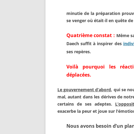
minutie de la préparation prouve
se
venger où était-il en quête d
Quatrième constat :
Même s
Daech
suffit à
inspirer des
indiv
ses repères.
Voilà pourquoi les réac
déplacées.
Le gouvernement d’abord
, qui
se no
mal,
autant dans les dérives de not
certains
de ses adeptes.
L’oppos
exacerbe la peur et
joue sur l’émoti
Nous avons besoin d’un plan