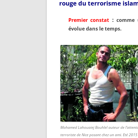
rouge du
terrorisme isla
:
Premier constat
comme u
évolue dans le temps.
Mohamed Lahouaiej Bouhlel auteur de l’attent
terroriste de Nice posant chez un ami. Eté 2015