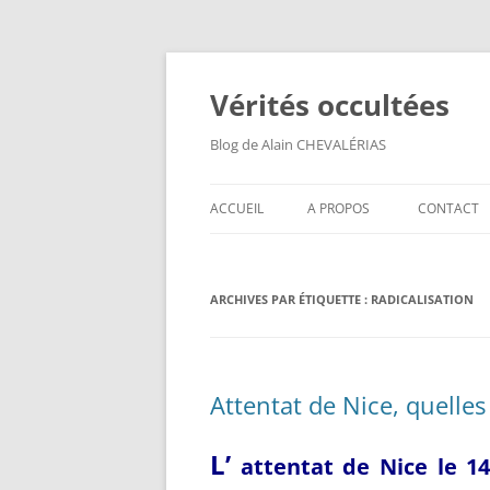
Aller
au
contenu
Vérités occultées
Blog de Alain CHEVALÉRIAS
ACCUEIL
A PROPOS
CONTACT
ARCHIVES PAR ÉTIQUETTE :
RADICALISATION
Attentat de Nice, quelle
L’
attentat de Nice l
e 14