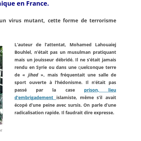
mique en France.
n virus mutant, cette forme de terrorisme
L’auteur de l’attentat,
Mohamed Lahouaiej
Bouhlel
, n’était pas un
musulman pratiquant
mais un
jouisseur débridé. Il ne s’était
jamais
rendu en Syrie ou dans
une
q
uelconque terre
de «
jihad
»,
mais fréquentait une salle de
sport ouverte à l’hédonisme. Il
n’était pas
passé par la case
prison, lieu
d’embrigadement
islamiste, même s’il avait
écopé
d’une peine avec sursis. On
parle d’une
radicalisation
rapide. Il faudrait dire expresse.
at