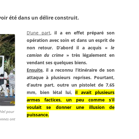
oir été dans un délire construit.
D’une part
, il a en effet préparé
son
opération avec soin et dans
un esprit de
non retour. D’abord
il a acquis «
le
camion du
crime
» très légalement en
vendant ses quelques biens.
Ensuite
, il a reconnu l’itinéraire
de son
attaque à plusieurs
reprises. Pourtant,
d’autre part,
outre un pistolet de 7,65
mm,
bien létal lui,
il avait plusieurs
armes factices, un peu comme s’il
voulait se donner une illusion de
lel pour
puissance
.
sonnes ont