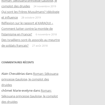
Roman: Sékouana princesse Gauloise, le
complot des druides
24 novembre 2019
Qui sont les Frères Musulmans? Idéologie
et influence
28 octobre 2019
Réflexion sur le rapport el KARAOUI –
Comment lutter contre la montée de
l’islamisme en France?
6 novembre 2018
Des Israéliens sont-ils associés au meurtre
de soldats français?
27 août 2018
COMMENTAIRES RÉCENTS
Alain Chevalérias
dans
Roman: Sékouana
princesse Gauloise, le complot des
druides
chômet Marie-evelyne
dans
Roman:
Sékouana princesse Gauloise, le complot
des druides