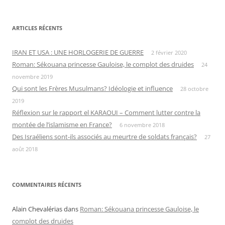
ARTICLES RÉCENTS
IRAN ET USA : UNE HORLOGERIE DE GUERRE
2 février 2020
Roman: Sékouana princesse Gauloise, le complot des druides
24
novembre 2019
Qui sont les Frères Musulmans? Idéologie et influence
28 octobre
2019
Réflexion sur le rapport el KARAOUI – Comment lutter contre la
montée de l’islamisme en France?
6 novembre 2018
Des Israéliens sont-ils associés au meurtre de soldats français?
27
août 2018
COMMENTAIRES RÉCENTS
Alain Chevalérias
dans
Roman: Sékouana princesse Gauloise, le
complot des druides