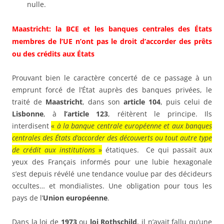
nulle.
Maastricht: la BCE et les banques centrales des États
membres de l’UE n’ont pas le droit d’accorder des prêts
ou des crédits aux États
Prouvant bien le caractère concerté de ce passage à un
emprunt forcé de l’État auprès des banques privées, le
traité de
Maastricht
, dans son
article 104
, puis celui de
Lisbonne
, à
l’article 123
, réitèrent le principe. Ils
interdisent
«
à la banque centrale européenne et aux banques
centrales des États d’accorder des découverts ou tout autre type
de crédit aux institutions
»
étatiques. Ce qui passait aux
yeux des Français informés pour une lubie hexagonale
s’est depuis révélé une tendance voulue par des décideurs
occultes… et mondialistes. Une obligation pour tous les
pays de l’
Union européenne
.
Dans la loi de
1973
ou
loi Rothschild
, il n’avait fallu qu’une