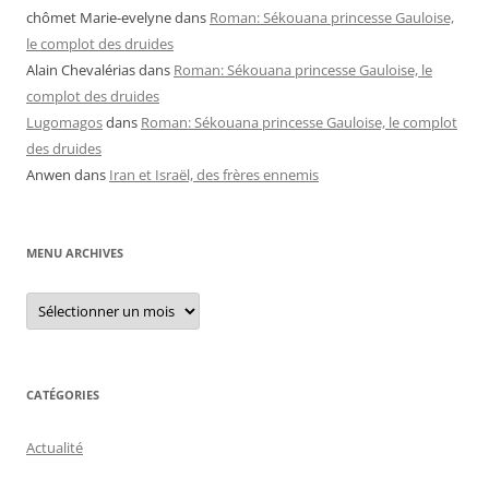
chômet Marie-evelyne
dans
Roman: Sékouana princesse Gauloise,
le complot des druides
Alain Chevalérias
dans
Roman: Sékouana princesse Gauloise, le
complot des druides
Lugomagos
dans
Roman: Sékouana princesse Gauloise, le complot
des druides
Anwen
dans
Iran et Israël, des frères ennemis
MENU ARCHIVES
Menu
archives
CATÉGORIES
Actualité