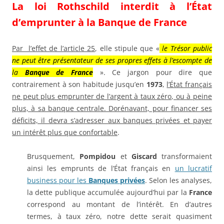
La loi Rothschild interdit à l’État
d’emprunter à la Banque de France
Par l’effet de l’article 25
, elle stipule que «
le Trésor public
ne peut être présentateur de ses propres effets à l’escompte de
la
Banque de France
». Ce jargon pour dire que
contrairement à son habitude jusqu’en
1973
,
l’État français
ne peut plus emprunter de l’argent à taux zéro, ou à peine
plus, à sa banque centrale. Dorénavant, pour financer ses
déficits, il devra s’adresser aux banques privées et payer
un intérêt plus que confortable
.
Brusquement,
Pompidou
et
Giscard
transformaient
ainsi les emprunts de l’État français en
un lucratif
business pour les
Banques privées
. Selon les analyses,
la dette publique accumulée aujourd’hui par la
France
correspond au montant de l’intérêt. En d’autres
termes, à taux zéro, notre dette serait quasiment