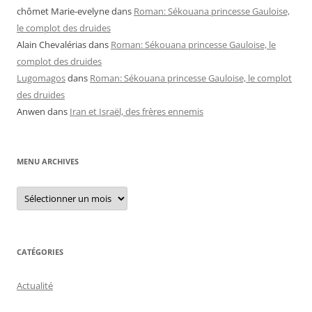
chômet Marie-evelyne
dans
Roman: Sékouana princesse Gauloise,
le complot des druides
Alain Chevalérias
dans
Roman: Sékouana princesse Gauloise, le
complot des druides
Lugomagos
dans
Roman: Sékouana princesse Gauloise, le complot
des druides
Anwen
dans
Iran et Israël, des frères ennemis
MENU ARCHIVES
Menu
archives
CATÉGORIES
Actualité