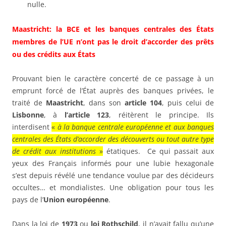
nulle.
Maastricht: la BCE et les banques centrales des États
membres de l’UE n’ont pas le droit d’accorder des prêts
ou des crédits aux États
Prouvant bien le caractère concerté de ce passage à un
emprunt forcé de l’État auprès des banques privées, le
traité de
Maastricht
, dans son
article 104
, puis celui de
Lisbonne
, à
l’article 123
, réitèrent le principe. Ils
interdisent
«
à la banque centrale européenne et aux banques
centrales des États d’accorder des découverts ou tout autre type
de crédit aux institutions
»
étatiques. Ce qui passait aux
yeux des Français informés pour une lubie hexagonale
s’est depuis révélé une tendance voulue par des décideurs
occultes… et mondialistes. Une obligation pour tous les
pays de l’
Union européenne
.
Dans la loi de
1973
ou
loi Rothschild
, il n’avait fallu qu’une