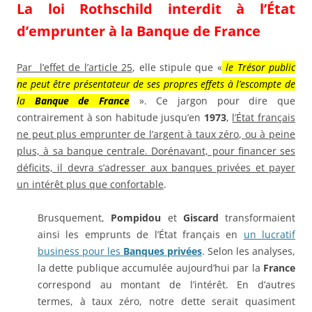
La loi Rothschild interdit à l’État
d’emprunter à la Banque de France
Par l’effet de l’article 25
, elle stipule que «
le Trésor public
ne peut être présentateur de ses propres effets à l’escompte de
la
Banque de France
». Ce jargon pour dire que
contrairement à son habitude jusqu’en
1973
,
l’État français
ne peut plus emprunter de l’argent à taux zéro, ou à peine
plus, à sa banque centrale. Dorénavant, pour financer ses
déficits, il devra s’adresser aux banques privées et payer
un intérêt plus que confortable
.
Brusquement,
Pompidou
et
Giscard
transformaient
ainsi les emprunts de l’État français en
un lucratif
business pour les
Banques privées
. Selon les analyses,
la dette publique accumulée aujourd’hui par la
France
correspond au montant de l’intérêt. En d’autres
termes, à taux zéro, notre dette serait quasiment