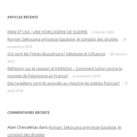
ARTICLES RÉCENTS
IRAN ET USA : UNE HORLOGERIE DE GUERRE
2 février 2020
Roman: Sékouana princesse Gauloise, le complot des druides
24
novembre 2019
Qui sont les Frères Musulmans? Idéologie et influence
28 octobre
2019
Réflexion sur le rapport el KARAOUI – Comment lutter contre la
montée de l’islamisme en France?
6 novembre 2018
Des Israéliens sont-ils associés au meurtre de soldats français?
27
août 2018
COMMENTAIRES RÉCENTS
Alain Chevalérias
dans
Roman: Sékouana princesse Gauloise, le
complot des druides