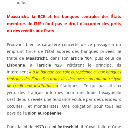
nulle.
Maastricht: la BCE et les banques centrales des États
membres de l’UE n’ont pas le droit d’accorder des prêts
ou des crédits aux États
Prouvant bien le caractère concerté de ce passage à un
emprunt forcé de l’État auprès des banques privées, le
traité de
Maastricht
, dans son
article 104
, puis celui de
Lisbonne
, à
l’article 123
, réitèrent le principe. Ils
interdisent
«
à la banque centrale européenne et aux banques
centrales des États d’accorder des découverts ou tout autre type
de crédit aux institutions
»
étatiques. Ce qui passait aux
yeux des Français informés pour une lubie hexagonale
s’est depuis révélé une tendance voulue par des décideurs
occultes… et mondialistes. Une obligation pour tous les
pays de l’
Union européenne
.
Dans la loi de
1973
ou
loi Rothschild
, il n’avait fallu qu’une