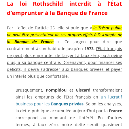
La loi Rothschild interdit à l’État
d’emprunter à la Banque de France
Par l’effet de l’article 25
, elle stipule que «
le Trésor public
ne peut être présentateur de ses propres effets à l’escompte de
la
Banque de France
». Ce jargon pour dire que
contrairement à son habitude jusqu’en
1973
,
l’État français
ne peut plus emprunter de l’argent à taux zéro, ou à peine
plus, à sa banque centrale. Dorénavant, pour financer ses
déficits, il devra s’adresser aux banques privées et payer
un intérêt plus que confortable
.
Brusquement,
Pompidou
et
Giscard
transformaient
ainsi les emprunts de l’État français en
un lucratif
business pour les
Banques privées
. Selon les analyses,
la dette publique accumulée aujourd’hui par la
France
correspond au montant de l’intérêt. En d’autres
termes, à taux zéro, notre dette serait quasiment