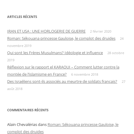
ARTICLES RÉCENTS
IRAN ET USA : UNE HORLOGERIE DE GUERRE
2 février 2020
Roman: Sékouana princesse Gauloise, le complot des druides
24
novembre 2019
Qui sont les Frères Musulmans? Idéologie et influence
28 octobre
2019
Réflexion sur le rapport el KARAOUI – Comment lutter contre la
montée de l’islamisme en France?
6 novembre 2018
Des Israéliens sont-ils associés au meurtre de soldats français?
27
août 2018
COMMENTAIRES RÉCENTS
Alain Chevalérias
dans
Roman: Sékouana princesse Gauloise, le
complot des druides