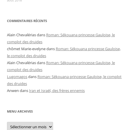
août 2018
COMMENTAIRES RÉCENTS
Alain Chevalérias
dans
Roman: Sékouana princesse Gauloise, le
complot des druides
chômet Marie-evelyne
dans
Roman: Sékouana princesse Gauloise,
le complot des druides
Alain Chevalérias
dans
Roman: Sékouana princesse Gauloise, le
complot des druides
Lugomagos
dans
Roman: Sékouana princesse Gauloise, le complot
des druides
Anwen
dans
Iran et Israël, des frères ennemis
MENU ARCHIVES
Menu
archives