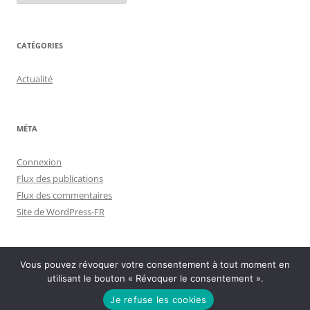
CATÉGORIES
Actualité
MÉTA
Connexion
Flux des publications
Flux des commentaires
Site de WordPress-FR
Vous pouvez révoquer votre consentement à tout moment en
utilisant le bouton « Révoquer le consentement ».
Politique de confidentialité
Fièrement propulsé par WordPress
Je refuse les cookies