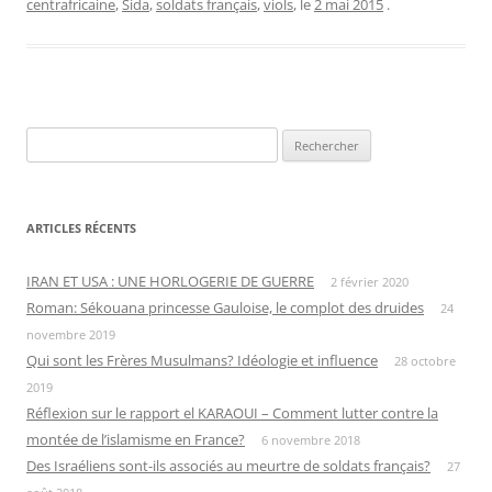
centrafricaine
,
Sida
,
soldats français
,
viols
, le
2 mai 2015
.
Rechercher :
ARTICLES RÉCENTS
IRAN ET USA : UNE HORLOGERIE DE GUERRE
2 février 2020
Roman: Sékouana princesse Gauloise, le complot des druides
24
novembre 2019
Qui sont les Frères Musulmans? Idéologie et influence
28 octobre
2019
Réflexion sur le rapport el KARAOUI – Comment lutter contre la
montée de l’islamisme en France?
6 novembre 2018
Des Israéliens sont-ils associés au meurtre de soldats français?
27