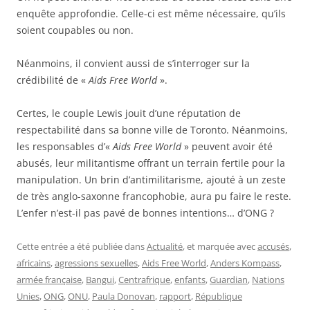
enquête approfondie. Celle-ci est même nécessaire, qu’ils
soient coupables ou non.
Néanmoins, il convient aussi de s’interroger sur la
crédibilité de «
Aids Free World
».
Certes, le couple Lewis jouit d’une réputation de
respectabilité dans sa bonne ville de Toronto. Néanmoins,
les responsables d’«
Aids Free World
» peuvent avoir été
abusés, leur militantisme offrant un terrain fertile pour la
manipulation. Un brin d’antimilitarisme, ajouté à un zeste
de très anglo-saxonne francophobie, aura pu faire le reste.
L’enfer n’est-il pas pavé de bonnes intentions… d’ONG ?
Cette entrée a été publiée dans
Actualité
, et marquée avec
accusés
,
africains
,
agressions sexuelles
,
Aids Free World
,
Anders Kompass
,
armée française
,
Bangui
,
Centrafrique
,
enfants
,
Guardian
,
Nations
Unies
,
ONG
,
ONU
,
Paula Donovan
,
rapport
,
République