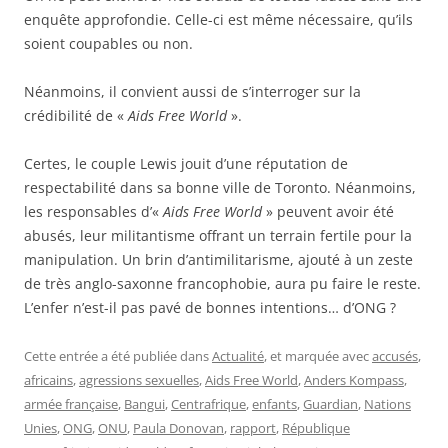
enquête approfondie. Celle-ci est même nécessaire, qu’ils
soient coupables ou non.
Néanmoins, il convient aussi de s’interroger sur la
crédibilité de «
Aids Free World
».
Certes, le couple Lewis jouit d’une réputation de
respectabilité dans sa bonne ville de Toronto. Néanmoins,
les responsables d’«
Aids Free World
» peuvent avoir été
abusés, leur militantisme offrant un terrain fertile pour la
manipulation. Un brin d’antimilitarisme, ajouté à un zeste
de très anglo-saxonne francophobie, aura pu faire le reste.
L’enfer n’est-il pas pavé de bonnes intentions… d’ONG ?
Cette entrée a été publiée dans
Actualité
, et marquée avec
accusés
,
africains
,
agressions sexuelles
,
Aids Free World
,
Anders Kompass
,
armée française
,
Bangui
,
Centrafrique
,
enfants
,
Guardian
,
Nations
Unies
,
ONG
,
ONU
,
Paula Donovan
,
rapport
,
République