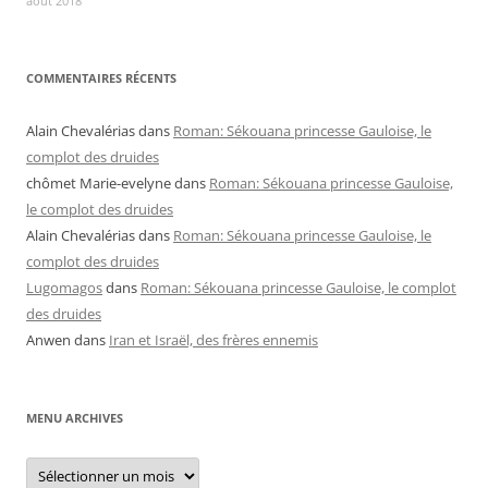
août 2018
COMMENTAIRES RÉCENTS
Alain Chevalérias
dans
Roman: Sékouana princesse Gauloise, le
complot des druides
chômet Marie-evelyne
dans
Roman: Sékouana princesse Gauloise,
le complot des druides
Alain Chevalérias
dans
Roman: Sékouana princesse Gauloise, le
complot des druides
Lugomagos
dans
Roman: Sékouana princesse Gauloise, le complot
des druides
Anwen
dans
Iran et Israël, des frères ennemis
MENU ARCHIVES
Menu
archives