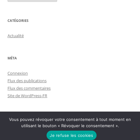
CATÉGORIES
Actualité
MÉTA
Connexion
Flux des publications
Flux des commentaires
Site de WordPress-FR
Vous pouvez révoquer votre consentement à tout moment en
utilisant le bouton « Révoquer le consentement ».
Politique de confidentialité
Fièrement propulsé par WordPress
Je refuse les cookies