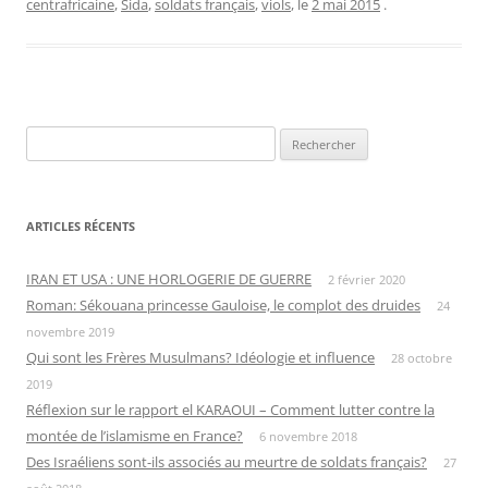
centrafricaine
,
Sida
,
soldats français
,
viols
, le
2 mai 2015
.
Rechercher :
ARTICLES RÉCENTS
IRAN ET USA : UNE HORLOGERIE DE GUERRE
2 février 2020
Roman: Sékouana princesse Gauloise, le complot des druides
24
novembre 2019
Qui sont les Frères Musulmans? Idéologie et influence
28 octobre
2019
Réflexion sur le rapport el KARAOUI – Comment lutter contre la
montée de l’islamisme en France?
6 novembre 2018
Des Israéliens sont-ils associés au meurtre de soldats français?
27