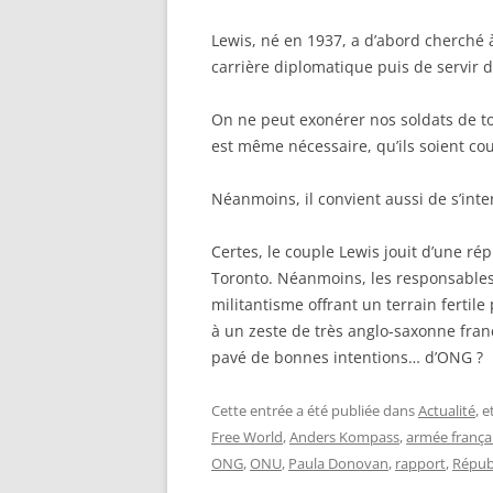
Lewis, né en 1937, a d’abord cherché 
carrière diplomatique puis de servir 
On ne peut exonérer nos soldats de t
est même nécessaire, qu’ils soient co
Néanmoins, il convient aussi de s’inter
Certes, le couple Lewis jouit d’une ré
Toronto. Néanmoins, les responsables
militantisme offrant un terrain fertile
à un zeste de très anglo-saxonne franco
pavé de bonnes intentions… d’ONG ?
Cette entrée a été publiée dans
Actualité
, 
Free World
,
Anders Kompass
,
armée frança
ONG
,
ONU
,
Paula Donovan
,
rapport
,
Républ