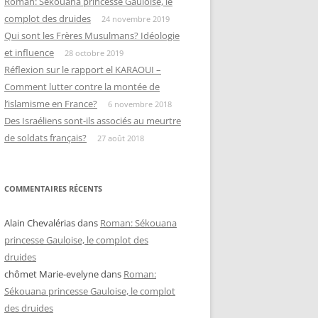
Roman: Sékouana princesse Gauloise, le
complot des druides
24 novembre 2019
Qui sont les Frères Musulmans? Idéologie
et influence
28 octobre 2019
Réflexion sur le rapport el KARAOUI –
Comment lutter contre la montée de
l’islamisme en France?
6 novembre 2018
Des Israéliens sont-ils associés au meurtre
de soldats français?
27 août 2018
COMMENTAIRES RÉCENTS
Alain Chevalérias
dans
Roman: Sékouana
princesse Gauloise, le complot des
druides
chômet Marie-evelyne
dans
Roman:
Sékouana princesse Gauloise, le complot
des druides