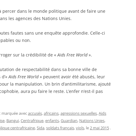
à percer dans le monde politique avant de faire une
dans les agences des Nations Unies.
outes fautes sans une enquête approfondie. Celle-ci
upables ou non.
roger sur la crédibilité de «
Aids Free World
».
putation de respectabilité dans sa bonne ville de
 d’«
Aids Free World
» peuvent avoir été abusés, leur
 pour la manipulation. Un brin d’antimilitarisme, ajouté
phobie, aura pu faire le reste. L’enfer n’est-il pas
et marquée avec
accusés
,
africains
,
agressions sexuelles
,
Aids
ise
,
Bangui
,
Centrafrique
,
enfants
,
Guardian
,
Nations Unies
,
ique centrafricaine
,
Sida
,
soldats français
,
viols
, le
2 mai 2015
.