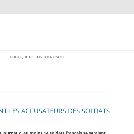
POLITIQUE DE CONFIDENTIALITÉ
ONT LES ACCUSATEURS DES SOLDATS
os journaux, au moins 14 soldats français se seraient