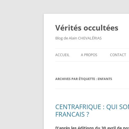
Aller
au
contenu
Vérités occultées
Blog de Alain CHEVALÉRIAS
ACCUEIL
A PROPOS
CONTACT
ARCHIVES PAR ÉTIQUETTE :
ENFANTS
CENTRAFRIQUE : QUI S
FRANCAIS ?
D’après les éditions du 30 avril de n