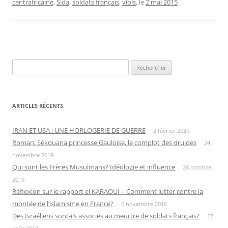
centrafricaine
,
Sida
,
soldats français
,
viols
, le
2 mai 2015
.
Rechercher :
ARTICLES RÉCENTS
IRAN ET USA : UNE HORLOGERIE DE GUERRE
2 février 2020
Roman: Sékouana princesse Gauloise, le complot des druides
24
novembre 2019
Qui sont les Frères Musulmans? Idéologie et influence
28 octobre
2019
Réflexion sur le rapport el KARAOUI – Comment lutter contre la
montée de l’islamisme en France?
6 novembre 2018
Des Israéliens sont-ils associés au meurtre de soldats français?
27