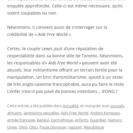
enquête approfondie. Celle-ci est même nécessaire, qu’ils
soient coupables ou non.
Néanmoins, il convient aussi de s’interroger sur la
crédibilité de «
Aids Free World
».
Certes, le couple Lewis jouit d’une réputation de
respectabilité dans sa bonne ville de Toronto. Néanmoins,
les responsables d’«
Aids Free World
» peuvent avoir été
abusés, leur militantisme offrant un terrain fertile pour la
manipulation. Un brin d’antimilitarisme, ajouté à un zeste
de très anglo-saxonne francophobie, aura pu faire le reste.
L’enfer n’est-il pas pavé de bonnes intentions… d’ONG ?
Cette entrée a été publiée dans
Actualité
, et marquée avec
accusés
,
africains
,
agressions sexuelles
,
Aids Free World
,
Anders Kompass
,
armée française
,
Bangui
,
Centrafrique
,
enfants
,
Guardian
,
Nations
Unies
,
ONG
,
ONU
,
Paula Donovan
,
rapport
,
République