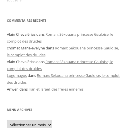
août 2018
COMMENTAIRES RÉCENTS
Alain Chevalérias
dans
Roman: Sékouana princesse Gauloise, le
complot des druides
chômet Marie-evelyne
dans
Roman: Sékouana princesse Gauloise,
le complot des druides
Alain Chevalérias
dans
Roman: Sékouana princesse Gauloise, le
complot des druides
Lugomagos
dans
Roman: Sékouana princesse Gauloise, le complot
des druides
Anwen
dans
Iran et Israël, des frères ennemis
MENU ARCHIVES
Menu
archives