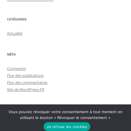
CATÉGORIES
Actualité
MÉTA
Connexion
Flux des publications
Flux des commentaires
Site de WordPress-FR
Vous pouvez révoquer votre consentement à tout moment en
utilisant le bouton « Révoquer le consentement ».
Politique de confidentialité
Fièrement propulsé par WordPress
Je refuse les cookies