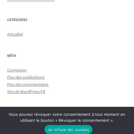
CATÉGORIES
Actualité
MÉTA
Connexion
Flux des publications
Flux des commentaires
Site de WordPress-FR
Vous pouvez révoquer votre consentement à tout moment en
utilisant le bouton « Révoquer le consentement ».
Politique de confidentialité
Fièrement propulsé par WordPress
Je refuse les cookies