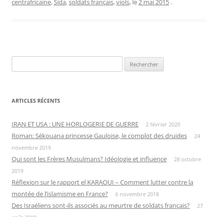
centrafricaine
,
Sida
,
soldats français
,
viols
, le
2 mai 2015
.
Rechercher :
ARTICLES RÉCENTS
IRAN ET USA : UNE HORLOGERIE DE GUERRE
2 février 2020
Roman: Sékouana princesse Gauloise, le complot des druides
24
novembre 2019
Qui sont les Frères Musulmans? Idéologie et influence
28 octobre
2019
Réflexion sur le rapport el KARAOUI – Comment lutter contre la
montée de l’islamisme en France?
6 novembre 2018
Des Israéliens sont-ils associés au meurtre de soldats français?
27