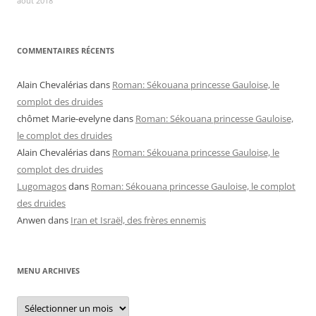
août 2018
COMMENTAIRES RÉCENTS
Alain Chevalérias
dans
Roman: Sékouana princesse Gauloise, le
complot des druides
chômet Marie-evelyne
dans
Roman: Sékouana princesse Gauloise,
le complot des druides
Alain Chevalérias
dans
Roman: Sékouana princesse Gauloise, le
complot des druides
Lugomagos
dans
Roman: Sékouana princesse Gauloise, le complot
des druides
Anwen
dans
Iran et Israël, des frères ennemis
MENU ARCHIVES
Menu
archives