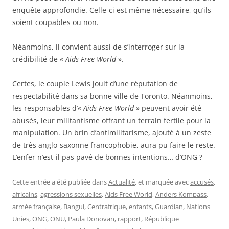
enquête approfondie. Celle-ci est même nécessaire, qu’ils
soient coupables ou non.
Néanmoins, il convient aussi de s’interroger sur la
crédibilité de «
Aids Free World
».
Certes, le couple Lewis jouit d’une réputation de
respectabilité dans sa bonne ville de Toronto. Néanmoins,
les responsables d’«
Aids Free World
» peuvent avoir été
abusés, leur militantisme offrant un terrain fertile pour la
manipulation. Un brin d’antimilitarisme, ajouté à un zeste
de très anglo-saxonne francophobie, aura pu faire le reste.
L’enfer n’est-il pas pavé de bonnes intentions… d’ONG ?
Cette entrée a été publiée dans
Actualité
, et marquée avec
accusés
,
africains
,
agressions sexuelles
,
Aids Free World
,
Anders Kompass
,
armée française
,
Bangui
,
Centrafrique
,
enfants
,
Guardian
,
Nations
Unies
,
ONG
,
ONU
,
Paula Donovan
,
rapport
,
République