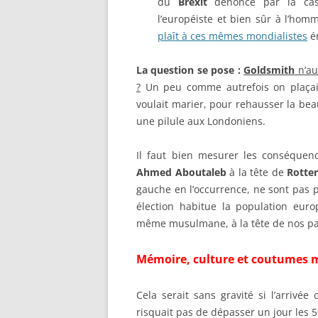
du
Brexit
dénoncé par la cas
l’européiste et bien sûr à l’hom
plaît à ces mêmes mondialistes
ér
La question se pose :
Goldsmith
n’au
?
Un peu comme autrefois on plaçait 
voulait marier, pour rehausser la bea
une pilule aux Londoniens.
Il faut bien mesurer les conséquenc
Ahmed Aboutaleb
à la tête de
Rotte
gauche en l’occurrence, ne sont pas p
élection habitue la population euro
même musulmane, à la tête de nos pa
Mémoire, culture et coutumes
Cela serait sans gravité si l’arriv
risquait pas de dépasser un jour les 