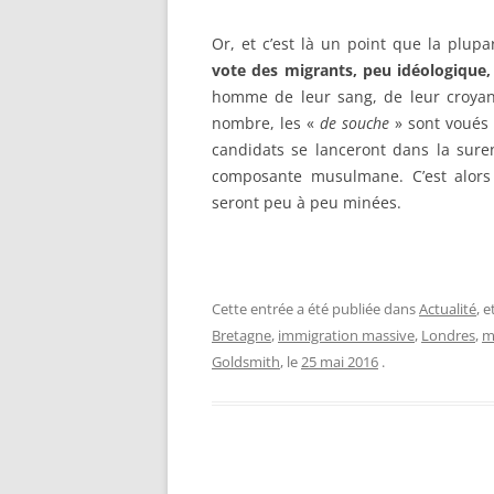
Or, et c’est là un point que la plupa
vote des migrants, peu idéologique,
homme de leur sang, de leur croya
nombre, les «
de souche
» sont voués à
candidats se lanceront dans la sure
composante musulmane. C’est alors
seront peu à peu minées.
Cette entrée a été publiée dans
Actualité
, 
Bretagne
,
immigration massive
,
Londres
,
m
Goldsmith
, le
25 mai 2016
.