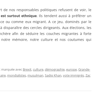
rt de nos responsables politiques refusent de voir, le
 est surtout ethnique
. Ils tendent aussi à préférer un
nce ou comme eux migrant. A ce jeu, dominés par le
 disparaître des cercles dirigeants. Aux élections, les
nchère afin de séduire les couches migrantes à forte
 notre mémoire, notre culture et nos coutumes qui
et marquée avec
Brexit
,
culture
,
démographie
,
europe
,
Grande-
aire
,
mondialistes
,
musulman
,
Sadiq Khan
,
vote immigrés
,
Zac