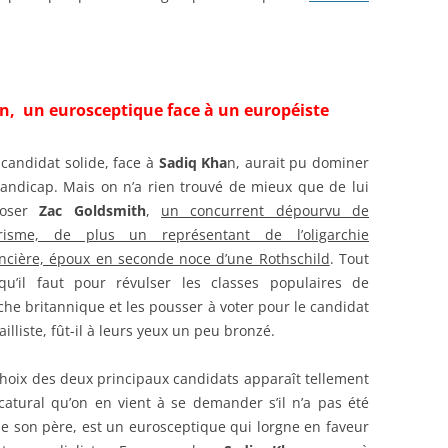
n, un eurosceptique face à un européiste
candidat solide, face à
Sadiq Kha
n, aurait pu dominer
handicap. Mais on n’a rien trouvé de mieux que de lui
oser
Zac Goldsmith
,
un concurrent dépourvu de
risme, de plus un représentant de l’oligarchie
ancière, époux en seconde noce d’une Rothschild
. Tout
qu’il faut pour révulser les classes populaires de
che britannique et les pousser à voter pour le candidat
ailliste, fût-il à leurs yeux un peu bronzé.
choix des deux principaux candidats apparaît tellement
icatural qu’on en vient à se demander s’il n’a pas été
e son père, est un eurosceptique qui lorgne en faveur