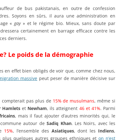
auffeur de bus pakistanais, en outre de confession
res. Soyons en sûrs, il aura une administration en
riage «
gay
» et le régime bio. Mieux, sans doute par
e dressera certainement en barrage efficace contre les
 ces derniers.
ue? Le poids de la démographie
s en effet bien obligés de voir que, comme chez nous,
igration massive
peut peser de manière décisive sur
e compterait pas plus de
15% de musulmans
, même si
 Hamlets
et
Newham
, ils atteignent
46 et 41%
. Parmi
fricains
, mais il faut ajouter d’autres minorités qui, le
se commune autour de
Sadiq Khan
. Les Noirs, avec les
de
15%
, l’ensemble des
Asiatiques
, dont les
Indiens
,
is plus quelques autres groupes ethniques et
on n’est