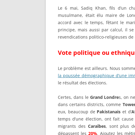
Le 6 mai, Sadiq Khan, fils d’un ch
musulmane, était élu maire de Lond
accord avec le temps, fêtant le ma
principe, mais aussi par calcul, il s
revendications politico-religieuses de
Vote politique ou ethniq
Le problème est ailleurs. Nous somme
la poussée démographique d’une imm
le résultat des élections.
Certes, dans le
Grand Londre
s, on n
dans certains districts, comme
Tower
eux, beaucoup de
Pakistanais
et d’
A
temps d’une élection, ont fait cau
migrants des
Caraïbes
, sont plus 
dépassent les
20%
. Ajoutez les mét