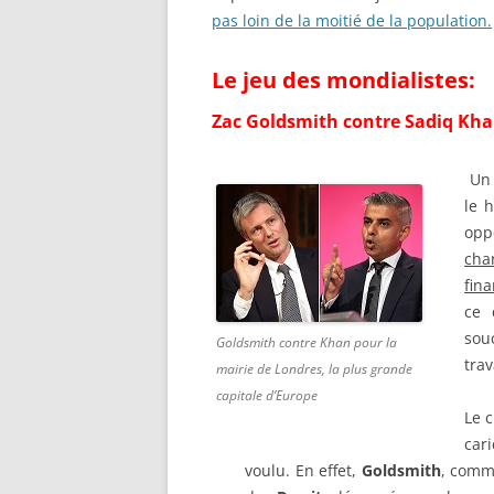
pas loin de la moitié de la population.
Le jeu des mondialistes:
Zac Goldsmith contre Sadiq Kha
Un 
le 
opp
cha
fin
ce 
sou
Goldsmith contre Khan pour la
trav
mairie de Londres, la plus grande
capitale d’Europe
Le 
car
voulu. En effet,
Goldsmith
, comm