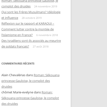
Roman: Sékouana princesse Gauloise, le
complot des druides
24 novembre 2019
Qui sont les Frères Musulmans? Idéologie
et influence
28 octobre 2019
Réflexion sur le rapport el KARAOUI –
Comment lutter contre la montée de
l’islamisme en France?
6 novembre 2018
Des Israéliens sont-ils associés au meurtre
de soldats français?
27 août 2018
COMMENTAIRES RÉCENTS
Alain Chevalérias
dans
Roman: Sékouana
princesse Gauloise, le complot des
druides
chômet Marie-evelyne
dans
Roman:
Sékouana princesse Gauloise, le complot
des druides