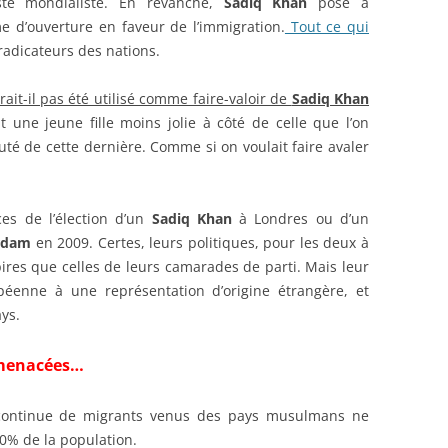
te mondialiste. En revanche,
Sadiq Khan
pose à
me d’ouverture en faveur de l’immigration.
Tout ce qui
adicateurs des nations.
rait-il pas été utilisé comme faire-valoir de
Sadiq Khan
une jeune fille moins jolie à côté de celle que l’on
uté de cette dernière. Comme si on voulait faire avaler
es de l’élection d’un
Sadiq Khan
à Londres ou d’un
rdam
en 2009. Certes, leurs politiques, pour les deux à
ires que celles de leurs camarades de parti. Mais leur
péenne à une représentation d’origine étrangère, et
ys.
 menacées…
ée continue de migrants venus des pays musulmans ne
50% de la population.