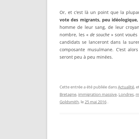
Or, et c’est là un point que la plupa
vote des migrants, peu idéologique,
homme de leur sang, de leur croya
nombre, les «
de souche
» sont voués à
candidats se lanceront dans la sure
composante musulmane. C’est alors
seront peu à peu minées.
Cette entrée a été publiée dans
Actualité
, 
Bretagne
,
immigration massive
,
Londres
,
m
Goldsmith
, le
25 mai 2016
.