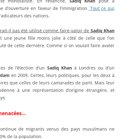
te mondialiste. En revanche,
Sadiq Khan
pose à
me d’ouverture en faveur de l’immigration.
Tout ce qui
adicateurs des nations.
rait-il pas été utilisé comme faire-valoir de
Sadiq Khan
une jeune fille moins jolie à côté de celle que l’on
uté de cette dernière. Comme si on voulait faire avaler
es de l’élection d’un
Sadiq Khan
à Londres ou d’un
rdam
en 2009. Certes, leurs politiques, pour les deux à
ires que celles de leurs camarades de parti. Mais leur
péenne à une représentation d’origine étrangère, et
ys.
 menacées…
ée continue de migrants venus des pays musulmans ne
50% de la population.