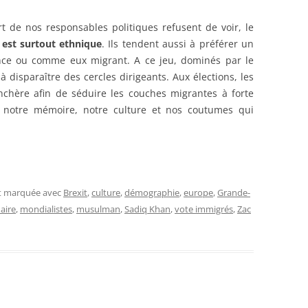
rt de nos responsables politiques refusent de voir, le
 est surtout ethnique
. Ils tendent aussi à préférer un
nce ou comme eux migrant. A ce jeu, dominés par le
 disparaître des cercles dirigeants. Aux élections, les
nchère afin de séduire les couches migrantes à forte
 notre mémoire, notre culture et nos coutumes qui
et marquée avec
Brexit
,
culture
,
démographie
,
europe
,
Grande-
aire
,
mondialistes
,
musulman
,
Sadiq Khan
,
vote immigrés
,
Zac