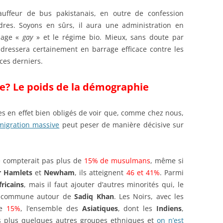
auffeur de bus pakistanais, en outre de confession
res. Soyons en sûrs, il aura une administration en
riage «
gay
» et le régime bio. Mieux, sans doute par
e dressera certainement en barrage efficace contre les
 ces derniers.
ue? Le poids de la démographie
s en effet bien obligés de voir que, comme chez nous,
igration massive
peut peser de manière décisive sur
e compterait pas plus de
15% de musulmans
, même si
 Hamlets
et
Newham
, ils atteignent
46 et 41%
. Parmi
fricains
, mais il faut ajouter d’autres minorités qui, le
se commune autour de
Sadiq Khan
. Les Noirs, avec les
de
15%
, l’ensemble des
Asiatiques
, dont les
Indiens
,
is plus quelques autres groupes ethniques et
on n’est