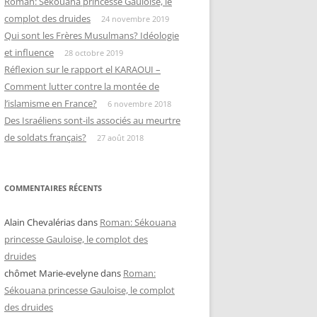
Roman: Sékouana princesse Gauloise, le
complot des druides
24 novembre 2019
Qui sont les Frères Musulmans? Idéologie
et influence
28 octobre 2019
Réflexion sur le rapport el KARAOUI –
Comment lutter contre la montée de
l’islamisme en France?
6 novembre 2018
Des Israéliens sont-ils associés au meurtre
de soldats français?
27 août 2018
COMMENTAIRES RÉCENTS
Alain Chevalérias
dans
Roman: Sékouana
princesse Gauloise, le complot des
druides
chômet Marie-evelyne
dans
Roman:
Sékouana princesse Gauloise, le complot
des druides