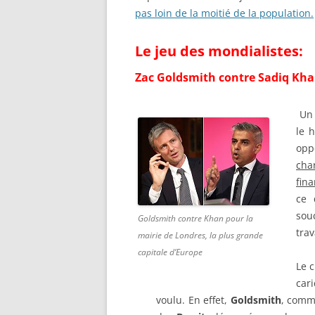
pas loin de la moitié de la population.
Le jeu des mondialistes:
Zac Goldsmith contre Sadiq Kha
Un 
le 
opp
cha
fin
ce 
sou
Goldsmith contre Khan pour la
trav
mairie de Londres, la plus grande
capitale d’Europe
Le 
car
voulu. En effet,
Goldsmith
, comm