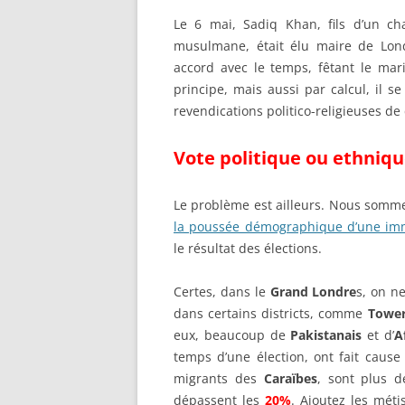
Le 6 mai, Sadiq Khan, fils d’un ch
musulmane, était élu maire de Lond
accord avec le temps, fêtant le ma
principe, mais aussi par calcul, il s
revendications politico-religieuses de
Vote politique ou ethniq
Le problème est ailleurs. Nous somme
la poussée démographique d’une imm
le résultat des élections.
Certes, dans le
Grand Londre
s, on n
dans certains districts, comme
Tower
eux, beaucoup de
Pakistanais
et d’
A
temps d’une élection, ont fait cau
migrants des
Caraïbes
, sont plus 
dépassent les
20%
. Ajoutez les mét