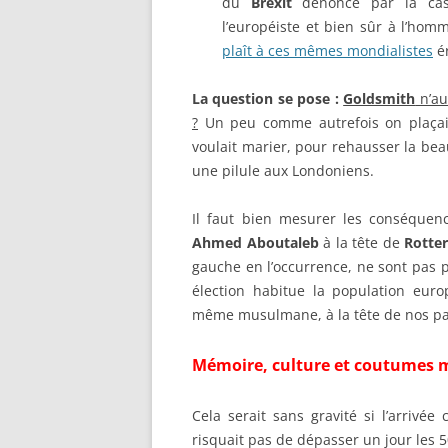
du
Brexit
dénoncé par la cas
l’européiste et bien sûr à l’hom
plaît à ces mêmes mondialistes
ér
La question se pose :
Goldsmith
n’au
?
Un peu comme autrefois on plaçait 
voulait marier, pour rehausser la bea
une pilule aux Londoniens.
Il faut bien mesurer les conséquenc
Ahmed Aboutaleb
à la tête de
Rotte
gauche en l’occurrence, ne sont pas p
élection habitue la population euro
même musulmane, à la tête de nos pa
Mémoire, culture et coutumes
Cela serait sans gravité si l’arriv
risquait pas de dépasser un jour les 