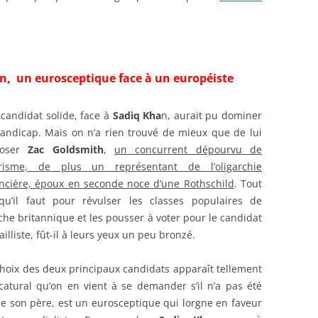
n, un eurosceptique face à un européiste
candidat solide, face à
Sadiq Kha
n, aurait pu dominer
handicap. Mais on n’a rien trouvé de mieux que de lui
oser
Zac Goldsmith
,
un concurrent dépourvu de
risme, de plus un représentant de l’oligarchie
ancière, époux en seconde noce d’une Rothschild
. Tout
qu’il faut pour révulser les classes populaires de
che britannique et les pousser à voter pour le candidat
ailliste, fût-il à leurs yeux un peu bronzé.
choix des deux principaux candidats apparaît tellement
icatural qu’on en vient à se demander s’il n’a pas été
e son père, est un eurosceptique qui lorgne en faveur