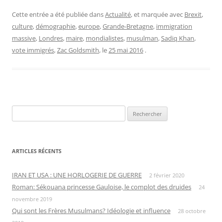
Cette entrée a été publiée dans
Actualité
, et marquée avec
Brexit
,
culture
,
démographie
,
europe
,
Grande-Bretagne
,
immigration
massive
,
Londres
,
maire
,
mondialistes
,
musulman
,
Sadiq Khan
,
vote immigrés
,
Zac Goldsmith
, le
25 mai 2016
.
Rechercher :
ARTICLES RÉCENTS
IRAN ET USA : UNE HORLOGERIE DE GUERRE
2 février 2020
Roman: Sékouana princesse Gauloise, le complot des druides
24
novembre 2019
Qui sont les Frères Musulmans? Idéologie et influence
28 octobre