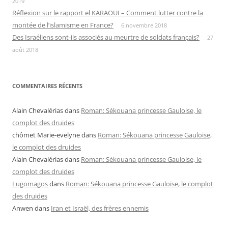
2019
Réflexion sur le rapport el KARAOUI – Comment lutter contre la
montée de l’islamisme en France?
6 novembre 2018
Des Israéliens sont-ils associés au meurtre de soldats français?
27
août 2018
COMMENTAIRES RÉCENTS
Alain Chevalérias
dans
Roman: Sékouana princesse Gauloise, le
complot des druides
chômet Marie-evelyne
dans
Roman: Sékouana princesse Gauloise,
le complot des druides
Alain Chevalérias
dans
Roman: Sékouana princesse Gauloise, le
complot des druides
Lugomagos
dans
Roman: Sékouana princesse Gauloise, le complot
des druides
Anwen
dans
Iran et Israël, des frères ennemis