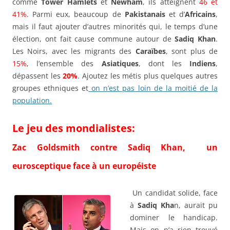
comme
Tower Hamlets
et
Newham
, ils atteignent
46 et
41%
. Parmi eux, beaucoup de
Pakistanais
et d’
Africains
,
mais il faut ajouter d’autres minorités qui, le temps d’une
élection, ont fait cause commune autour de
Sadiq Khan
.
Les Noirs, avec les migrants des
Caraïbes
, sont plus de
15%
, l’ensemble des
Asiatiques
, dont les
Indiens
,
dépassent les
20%
. Ajoutez les métis plus quelques autres
groupes ethniques et
on n’est pas loin de la moitié de la
population.
Le jeu des mondialistes:
Zac Goldsmith contre Sadiq Khan, un
eurosceptique face à un européiste
Un candidat solide, face
à
Sadiq Kha
n, aurait pu
dominer le handicap.
Mais on n’a rien trouvé