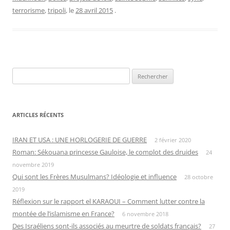
terrorisme
,
tripoli
, le
28 avril 2015
.
Rechercher :
ARTICLES RÉCENTS
IRAN ET USA : UNE HORLOGERIE DE GUERRE
2 février 2020
Roman: Sékouana princesse Gauloise, le complot des druides
24
novembre 2019
Qui sont les Frères Musulmans? Idéologie et influence
28 octobre
2019
Réflexion sur le rapport el KARAOUI – Comment lutter contre la
montée de l’islamisme en France?
6 novembre 2018
Des Israéliens sont-ils associés au meurtre de soldats français?
27