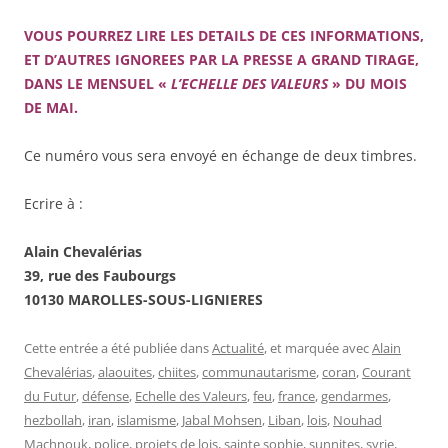
VOUS POURREZ LIRE LES DETAILS DE CES INFORMATIONS,
ET D’AUTRES IGNOREES PAR LA PRESSE A GRAND TIRAGE,
DANS LE MENSUEL «
L’ECHELLE DES VALEURS
» DU MOIS
DE MAI.
Ce numéro vous sera envoyé en échange de deux timbres.
Ecrire à :
Alain Chevalérias
39, rue des Faubourgs
10130 MAROLLES-SOUS-LIGNIERES
Cette entrée a été publiée dans
Actualité
, et marquée avec
Alain
Chevalérias
,
alaouites
,
chiites
,
communautarisme
,
coran
,
Courant
du Futur
,
défense
,
Echelle des Valeurs
,
feu
,
france
,
gendarmes
,
hezbollah
,
iran
,
islamisme
,
Jabal Mohsen
,
Liban
,
lois
,
Nouhad
Machnouk
,
police
,
projets de lois
,
sainte sophie
,
sunnites
,
syrie
,