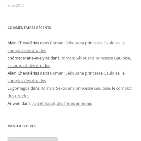
août 2018
COMMENTAIRES RÉCENTS
Alain Chevalérias
dans
Roman: Sékouana princesse Gauloise, le
complot des druides
chômet Marie-evelyne
dans
Roman: Sékouana princesse Gauloise,
le complot des druides
Alain Chevalérias
dans
Roman: Sékouana princesse Gauloise, le
complot des druides
Lugomagos
dans
Roman: Sékouana princesse Gauloise, le complot
des druides
Anwen
dans
Iran et Israël, des frères ennemis
MENU ARCHIVES
Menu