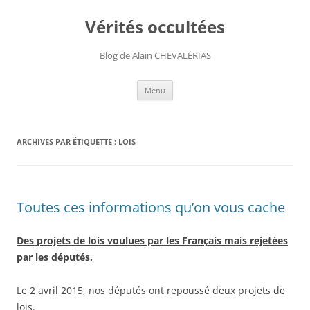
Aller
au
Vérités occultées
contenu
Blog de Alain CHEVALÉRIAS
Menu
ARCHIVES PAR ÉTIQUETTE :
LOIS
Toutes ces informations qu’on vous cache
Des projets de lois voulues par les Français mais rejetées
par les députés.
Le 2 avril 2015, nos députés ont repoussé deux projets de
lois.