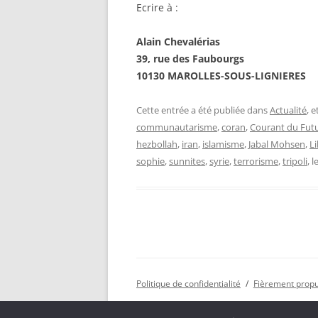
Ecrire à :
Alain Chevalérias
39, rue des Faubourgs
10130 MAROLLES-SOUS-LIGNIERES
Cette entrée a été publiée dans
Actualité
, 
communautarisme
,
coran
,
Courant du Fut
hezbollah
,
iran
,
islamisme
,
Jabal Mohsen
,
L
sophie
,
sunnites
,
syrie
,
terrorisme
,
tripoli
, l
Politique de confidentialité
Fièrement prop