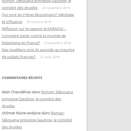
Roman: Sékouana princesse Gauloise, le
complot des druides
24 novembre 2019
Qui sont les Frères Musulmans? Idéologie
et influence
28 octobre 2019
Réflexion sur le rapport el KARAOUI –
Comment lutter contre la montée de
l’islamisme en France?
6 novembre 2018
Des Israéliens sont-ils associés au meurtre
de soldats français?
27 août 2018
COMMENTAIRES RÉCENTS
Alain Chevalérias
dans
Roman: Sékouana
princesse Gauloise, le complot des
druides
chômet Marie-evelyne
dans
Roman:
Sékouana princesse Gauloise, le complot
des druides