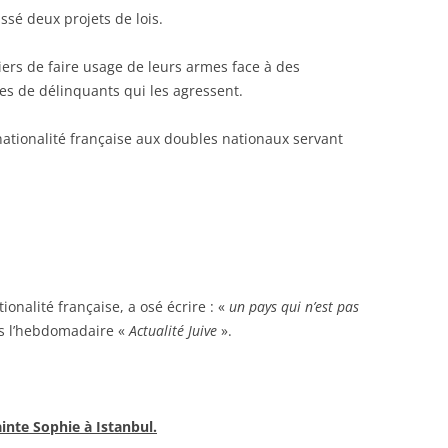
ssé deux projets de lois.
iers de faire usage de leurs armes face à des
s de délinquants qui les agressent.
nationalité française aux doubles nationaux servant
ionalité française, a osé écrire : «
un pays qui n’est pas
ns l’hebdomadaire «
Actualité Juive
».
inte Sophie à Istanbul.