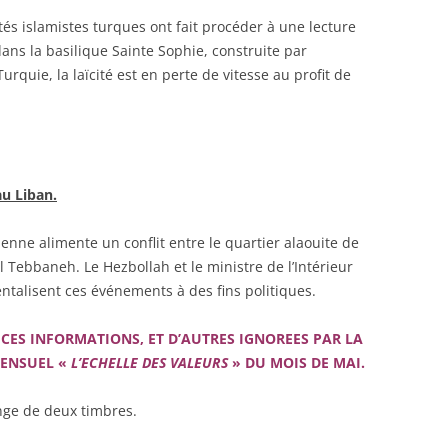
rités islamistes turques ont fait procéder à une lecture
ns la basilique Sainte Sophie, construite par
urquie, la laïcité est en perte de vitesse au profit de
au Liban.
yrienne alimente un conflit entre le quartier alaouite de
 Tebbaneh. Le Hezbollah et le ministre de l’Intérieur
talisent ces événements à des fins politiques.
 CES INFORMATIONS, ET D’AUTRES IGNOREES PAR LA
MENSUEL «
L’ECHELLE DES VALEURS
» DU MOIS DE MAI.
ge de deux timbres.