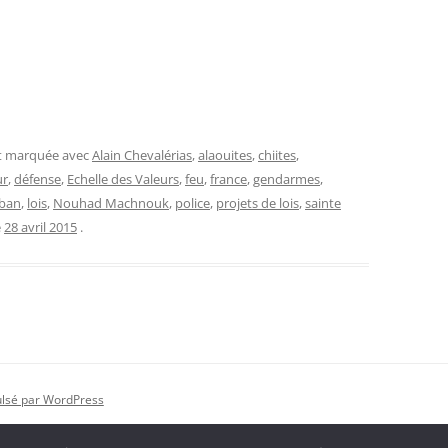
et marquée avec
Alain Chevalérias
,
alaouites
,
chiites
,
ur
,
défense
,
Echelle des Valeurs
,
feu
,
france
,
gendarmes
,
iban
,
lois
,
Nouhad Machnouk
,
police
,
projets de lois
,
sainte
e
28 avril 2015
.
ulsé par WordPress