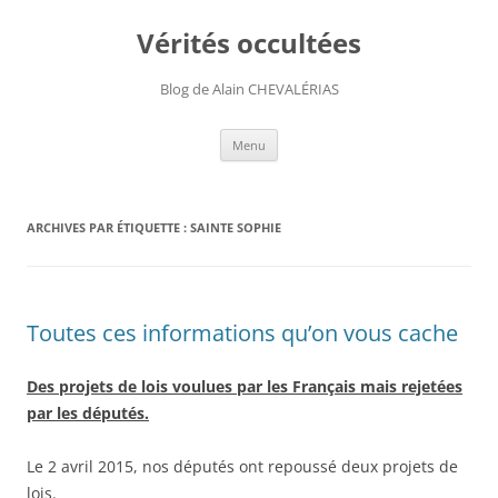
Aller
au
Vérités occultées
contenu
Blog de Alain CHEVALÉRIAS
Menu
ARCHIVES PAR ÉTIQUETTE :
SAINTE SOPHIE
Toutes ces informations qu’on vous cache
Des projets de lois voulues par les Français mais rejetées
par les députés.
Le 2 avril 2015, nos députés ont repoussé deux projets de
lois.