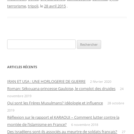
terrorisme
,
tripoli
, le
28 avril 2015
.
Rechercher :
ARTICLES RÉCENTS
IRAN ET USA : UNE HORLOGERIE DE GUERRE
2 février 2020
Roman: Sékouana princesse Gauloise, le complot des druides
24
novembre 2019
Qui sont les Frères Musulmans? Idéologie et influence
28 octobre
2019
Réflexion sur le rapport el KARAOUI – Comment lutter contre la
montée de l’islamisme en France?
6 novembre 2018
Des Israéliens sont-ils associés au meurtre de soldats français?
27