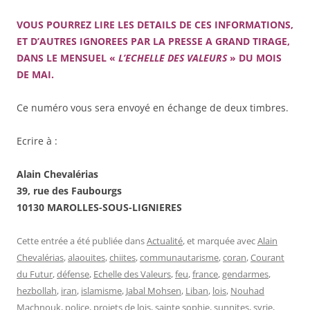
VOUS POURREZ LIRE LES DETAILS DE CES INFORMATIONS,
ET D’AUTRES IGNOREES PAR LA PRESSE A GRAND TIRAGE,
DANS LE MENSUEL «
L’ECHELLE DES VALEURS
» DU MOIS
DE MAI.
Ce numéro vous sera envoyé en échange de deux timbres.
Ecrire à :
Alain Chevalérias
39, rue des Faubourgs
10130 MAROLLES-SOUS-LIGNIERES
Cette entrée a été publiée dans
Actualité
, et marquée avec
Alain
Chevalérias
,
alaouites
,
chiites
,
communautarisme
,
coran
,
Courant
du Futur
,
défense
,
Echelle des Valeurs
,
feu
,
france
,
gendarmes
,
hezbollah
,
iran
,
islamisme
,
Jabal Mohsen
,
Liban
,
lois
,
Nouhad
Machnouk
,
police
,
projets de lois
,
sainte sophie
,
sunnites
,
syrie
,