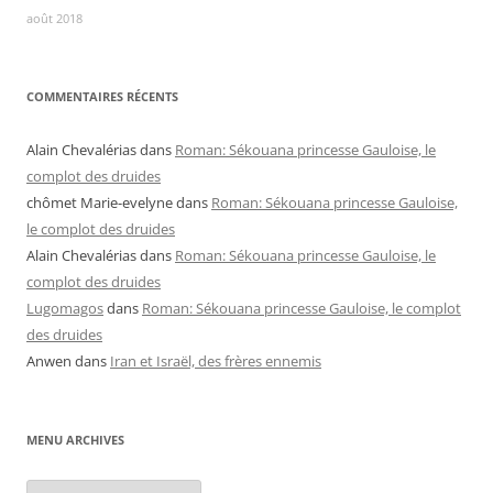
août 2018
COMMENTAIRES RÉCENTS
Alain Chevalérias
dans
Roman: Sékouana princesse Gauloise, le
complot des druides
chômet Marie-evelyne
dans
Roman: Sékouana princesse Gauloise,
le complot des druides
Alain Chevalérias
dans
Roman: Sékouana princesse Gauloise, le
complot des druides
Lugomagos
dans
Roman: Sékouana princesse Gauloise, le complot
des druides
Anwen
dans
Iran et Israël, des frères ennemis
MENU ARCHIVES
Menu